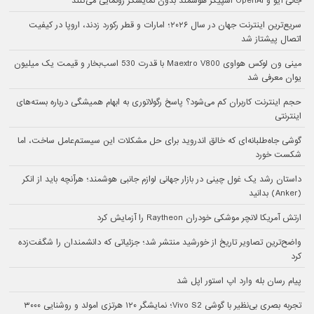
جانی آیو و OpenAI اسپیکر هوشمند بدون نمایشگر رونمایی می‌کنند
سریع‌ترین اینترنت جهان در سال ۲۰۲۶؛ امارات و قطر رکورد زدند، اروپا در کیفیت
اتصال پیشتاز شد
مینی ون لوکس هواوی Maextro V800 با قدرت 530 اسب‌بخار و قیمت یک میلیون
یوان معرفی شد
حجم اینترنت کاربران کم می‌شود؟ پاسخ رگولاتوری به ابهام همیشگی درباره بسته‌های
اینترنتی
گوشی جاه‌طلبانه‌ای که خالق اندروید برای حل مشکلات این سیستم‌عامل ساخت، اما
شکست خورد
داستان رشد یک غول چینی در بازار جهانی لوازم جانبی هوشمند؛ هرآنچه باید از انکر
(Anker) بدانید
ارتش آمریکا لانچر موشکی خودران Raytheon را آزمایش کرد
واضح‌ترین تصاویر تاریخ از خورشید منتشر شد؛ جزئیاتی که دانشمندان را شگفت‌زده
کرد
پیام رسان بله وارد اپ استور اپل شد
تجربه بصری بی‌نظیر با گوشی Vivo S2؛ نمایشگر ۱۲۰ هرتزی امولد و روشنایی ۳۰۰۰