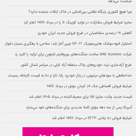
شکست می‌دهد
چرا هیچ کشوری پایگاه نظامی بین‌المللی در خاک ایالات متحده ندارد؟
سایپا شرایط فروش مشارکت در تولید کوییک S را در مرداد 1405 اعلام کرد
کاهش ۹۱ درصدی متقاضیان در طرح فروش جدید ایران خودرو
استقرار انبوه موشک هایپرسونیک DF-17 چین آغاز شد؛ سلاحی با رهگیری بسیار دشوار
شرکت BAE Systems ساخت جنگنده‌های یوروفایتر تایفون برای ترکیه را کلید زد
طرح آزادسازی تردد خودروهای پلاک منطقه آزاد انزلی در سراسر شمال کشور
خداحافظی با سودهای میلیونی در بازار خودرو؛ رانا، تارا و دنا به قیمت کارخانه رسیدند
شرایط فروش اقساطی جک J4 کرمان موتور در مرداد 1405
قیمت جدید وانت سایپا ۱۵۱ برای مصرف‌کننده در مرداد ۱۴۰۵ اعلام شد
آمریکا پس از سه دهه موتور کاملا جدیدی برای جنگنده‌های خود می‌سازد
شرایط فروش دنا پلاس EF7P در مرداد 1405 اعلام شد