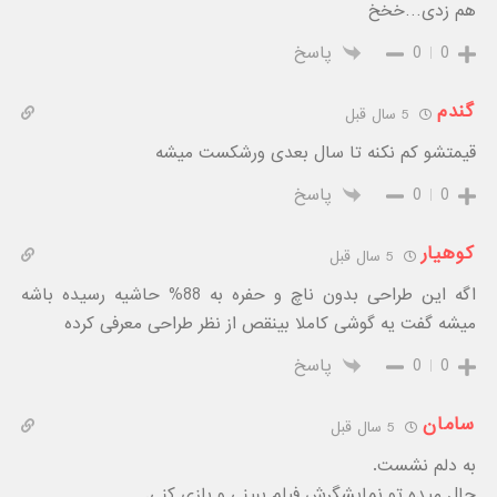
هم زدی…خخخ
0
0
پاسخ
گندم
5 سال قبل
قیمتشو کم نکنه تا سال بعدی ورشکست میشه
0
0
پاسخ
کوهیار
5 سال قبل
اگه این طراحی بدون ناچ و حفره به 88% حاشیه رسیده باشه
میشه گفت یه گوشی کاملا بینقص از نظر طراحی معرفی کرده
0
0
پاسخ
سامان
5 سال قبل
به دلم نشست.
حال میده تو نمایشگرش فیلم ببینی و بازی کنی.