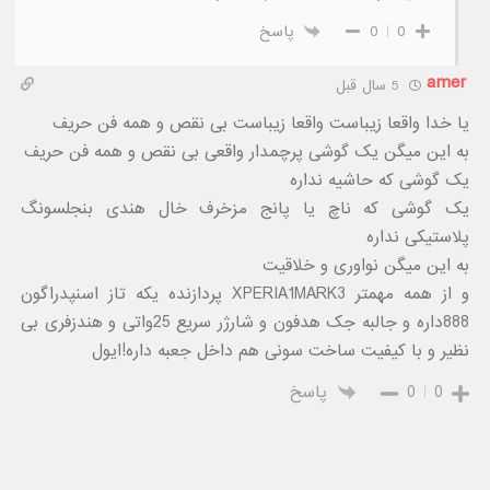
0
0
پاسخ
amer
5 سال قبل
یا خدا واقعا زیباست واقعا زیباست بی نقص و همه فن حریف
به این میگن یک گوشی پرچمدار واقعی بی نقص و همه فن حریف
یک گوشی که حاشیه نداره
یک گوشی که ناچ یا پانج مزخرف خال هندی بنجلسونگ
پلاستیکی نداره
به این میگن نواوری و خلاقیت
و از همه مهمتر XPERIA1MARK3 پردازنده یکه تاز اسنپدراگون
888داره و جالبه جک هدفون و شارژر سریع 25واتی و هندزفری بی
نظیر و با کیفیت ساخت سونی هم داخل جعبه داره!ایول
0
0
پاسخ