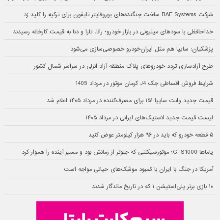
شرکت BAE Systems ساخت جنگنده‌های یوروفایتر تایفون برای ترکیه را کلید زد
خداحافظی با سودهای میلیونی در بازار خودرو؛ رانا، تارا و دنا به قیمت کارخانه رسیدند
پزشکیان: سایپا هم مثل ایران‌خودرو خصوصی‌سازی می‌شود
طرح آزادسازی تردد خودروهای پلاک منطقه آزاد انزلی در سراسر شمال کشور
شرایط فروش اقساطی جک J4 کرمان موتور در مرداد 1405
قیمت جدید وانت سایپا ۱۵۱ برای مصرف‌کننده در مرداد ۱۴۰۵ اعلام شد
لیست قیمت جدید لاستیک‌های ایرانی در مرداد ۱۴۰۵
۵ قطعه خودرو که باید در ۹۶ هزار کیلومتر عوض کنید
یاماها GTS1000؛ موتورسیکلتی که جلوتر از زمانش بود و مسیر آینده را هموار کرد
آمریکا در جنگ با ایران با کمبود موشک‌های حیاتی مواجه است
۱۰ بازی برتر پلی‌استیشن ۱ که در تاریخ ماندگار شدند