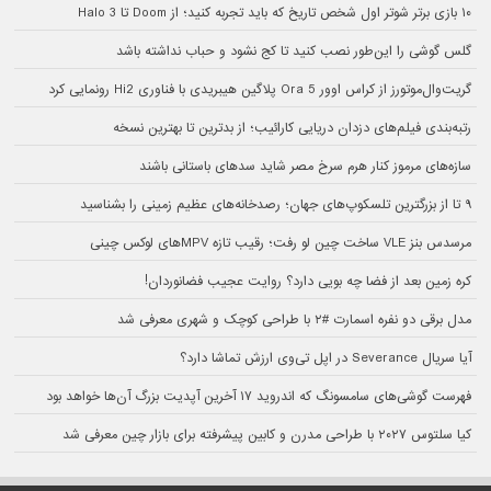
۱۰ بازی برتر شوتر اول شخص تاریخ که باید تجربه کنید؛ از Doom تا Halo 3
گلس گوشی را این‌طور نصب کنید تا کج نشود و حباب نداشته باشد
گریت‌وال‌موتورز از کراس اوور Ora 5 پلاگین هیبریدی با فناوری Hi2 رونمایی کرد
رتبه‌بندی فیلم‌های دزدان دریایی کارائیب؛ از بدترین تا بهترین نسخه
سازه‌های مرموز کنار هرم سرخ مصر شاید سدهای باستانی باشند
۹ تا از بزرگترین تلسکوپ‌های جهان؛ رصدخانه‌های عظیم زمینی را بشناسید
مرسدس بنز VLE ساخت چین لو رفت؛ رقیب تازه MPVهای لوکس چینی
کره زمین بعد از فضا چه بویی دارد؟ روایت عجیب فضانوردان!
مدل برقی دو نفره اسمارت #۲ با طراحی کوچک و شهری معرفی شد
آیا سریال Severance در اپل تی‌وی ارزش تماشا دارد؟
فهرست گوشی‌های سامسونگ که اندروید ۱۷ آخرین آپدیت بزرگ آن‌ها خواهد بود
کیا سلتوس ۲۰۲۷ با طراحی مدرن و کابین پیشرفته برای بازار چین معرفی شد