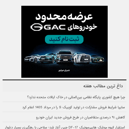
داغ ترین مطالب هفته
چرا هیچ کشوری پایگاه نظامی بین‌المللی در خاک ایالات متحده ندارد؟
سایپا شرایط فروش مشارکت در تولید کوییک S را در مرداد 1405 اعلام کرد
کاهش ۹۱ درصدی متقاضیان در طرح فروش جدید ایران خودرو
استقرار انبوه موشک هایپرسونیک DF-17 چین آغاز شد؛ سلاحی با رهگیری بسیار دشوار