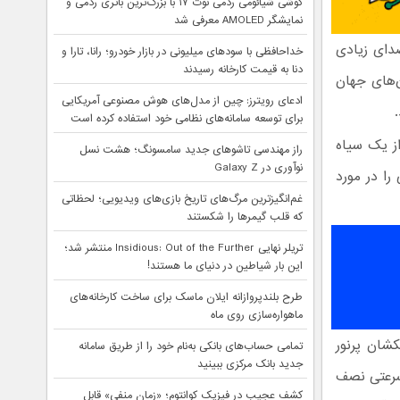
گوشی شیائومی ردمی نوت ۱۷ با بزرگ‌ترین باتری ردمی و
نمایشگر AMOLED معرفی شد
صدای زیادی
خداحافظی با سودهای میلیونی در بازار خودرو؛ رانا، تارا و
دنا به قیمت کارخانه رسیدند
ن‌های جهان
ادعای رویترز: چین از مدل‌های هوش مصنوعی آمریکایی
برای توسعه سامانه‌های نظامی خود استفاده کرده است
از یک سیاه
راز مهندسی تاشوهای جدید سامسونگ؛ هشت نسل
نوآوری در Galaxy Z
ا در مورد
غم‌انگیزترین مرگ‌های تاریخ بازی‌های ویدیویی؛ لحظاتی
که قلب گیمرها را شکستند
تریلر نهایی Insidious: Out of the Further منتشر شد؛
این بار شیاطین در دنیای ما هستند!
طرح بلندپروازانه ایلان ماسک برای ساخت کارخانه‌های
ماهواره‌سازی روی ماه
 (Centaurus A)، پنجمین کهکشان پرنور
تمامی حساب‌های بانکی به‌نام خود را از طریق سامانه
جدید بانک مرکزی ببینید
 سرعتی نصف
کشف عجیب در فیزیک کوانتوم؛ «زمان منفی» قابل