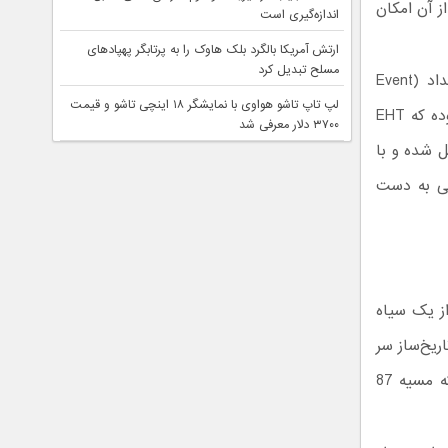
ز آن امکان
اندازه‌گیری است
ارتش آمریکا بالگرد بلک هاوک را به پرتابگر پهپادهای
مسلح تبدیل کرد
افق رویداد (Event
لپ تاپ تاشو هواوی با نمایشگر ۱۸ اینچی تاشو و قیمت
Horizon Telescope) یا به صورت اختصار، EHT استفاده کردند. نکته جالب این بوده که EHT
۳۷۰۰ دلار معرفی شد
ل شده و با
تی به دست
از یک سیاه
ریخ‌ساز سر
و صدای زیادی به پا کرد. طبق اطلاعات موجود، دیده شدن سیاه چاله مورد نظر که مسیه 87