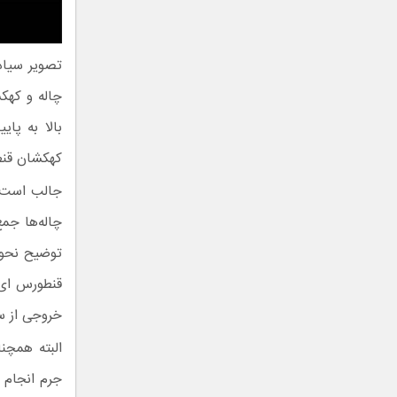
تصویر سیاه
چاله و کهکش
بالا به پا
کهکشان قنطورس ای
جالب است بد
چاله‌ها جم
توضیح نحوه
قنطورس ای 
خروجی از س
البته همچنا
جرم انجام 