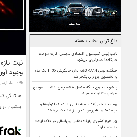
داغ ترین مطالب هفته
نایب‌رئیس کمیسیون اقتصادی مجلس: کارت سوخت
جایگاه‌ها جمع‌آوری می‌شود
ثبت تازه‌
وجود آور
جنگنده بومی KAAN ترکیه برای جایگزینی F-35 یک قدم
به نخستین پرواز نزدیک‌تر شد
۰
ارسال
پیشرفت سریع جنگنده نسل ششم چین؛ J-36 با سومین
طراحی متفاوت ظاهر شد
به تازگی ث
روسیه ادعا می‌کند سامانه دفاعی S-500 ماهواره‌ها و
پیشین در را
موشک‌های هایپرسونیک را نیز شکست می‌دهد
چرا هیچ کشوری پایگاه نظامی بین‌المللی در خاک ایالات
متحده ندارد؟