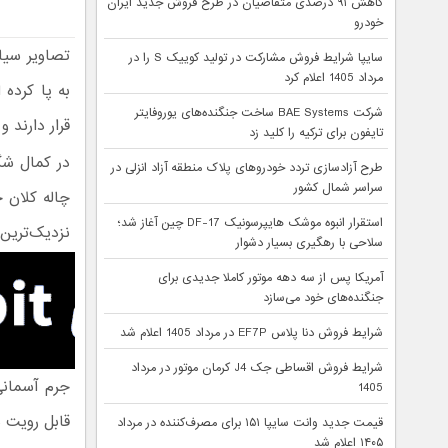
کاهش ۹۱ درصدی متقاضیان در طرح فروش جدید ایران
خودرو
تصاویر سیاه
سایپا شرایط فروش مشارکت در تولید کوییک S را در
مرداد 1405 اعلام کرد
به پا کرده 
شرکت BAE Systems ساخت جنگنده‌های یوروفایتر
قرار دارند 
تایفون برای ترکیه را کلید زد
در کمال شگف
طرح آزادسازی تردد خودروهای پلاک منطقه آزاد انزلی در
سراسر شمال کشور
چاله کلان 
استقرار انبوه موشک هایپرسونیک DF-17 چین آغاز شد؛
نزدیک‌ترین
سلاحی با رهگیری بسیار دشوار
آمریکا پس از سه دهه موتور کاملا جدیدی برای
جنگنده‌های خود می‌سازد
شرایط فروش دنا پلاس EF7P در مرداد 1405 اعلام شد
شرایط فروش اقساطی جک J4 کرمان موتور در مرداد
1405
قابل رویت 
قیمت جدید وانت سایپا ۱۵۱ برای مصرف‌کننده در مرداد
۱۴۰۵ اعلام شد