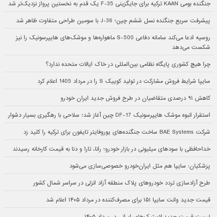
جنگنده بومی KAAN ترکیه برای جایگزینی F-35 یک قدم به نخستین پرواز نزدیک‌تر شد
پیشرفت سریع جنگنده نسل ششم چین؛ J-36 با سومین طراحی متفاوت ظاهر شد
روسیه ادعا می‌کند سامانه دفاعی S-500 ماهواره‌ها و موشک‌های هایپرسونیک را نیز
شکست می‌دهد
چرا هیچ کشوری پایگاه نظامی بین‌المللی در خاک ایالات متحده ندارد؟
سایپا شرایط فروش مشارکت در تولید کوییک S را در مرداد 1405 اعلام کرد
کاهش ۹۱ درصدی متقاضیان در طرح فروش جدید ایران خودرو
استقرار انبوه موشک هایپرسونیک DF-17 چین آغاز شد؛ سلاحی با رهگیری بسیار دشوار
شرکت BAE Systems ساخت جنگنده‌های یوروفایتر تایفون برای ترکیه را کلید زد
خداحافظی با سودهای میلیونی در بازار خودرو؛ رانا، تارا و دنا به قیمت کارخانه رسیدند
پزشکیان: سایپا هم مثل ایران‌خودرو خصوصی‌سازی می‌شود
طرح آزادسازی تردد خودروهای پلاک منطقه آزاد انزلی در سراسر شمال کشور
قیمت جدید وانت سایپا ۱۵۱ برای مصرف‌کننده در مرداد ۱۴۰۵ اعلام شد
لیست قیمت جدید لاستیک‌های ایرانی در مرداد ۱۴۰۵