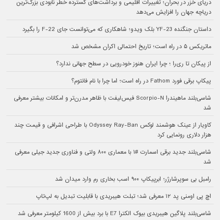
دریای خزر در بحران؛ تغییرات اقلیمی و برداشت‌های گسترده خطر نابودی بزرگ‌ترین
دریاچه جهان را افزایش می‌دهد
داستان جنگنده YF-23 بلک ویدو؛ شاهکاری که می‌توانست جای F-22 را بگیرد
ماتریکس ۵ در راه است؛ تاریخ احتمالی اکران مشخص شد
از پیکان تا ری‌را ؛ چرا ایران هنوز خودرویی در سطح جهانی ندارد؟
پیکاپ برقی فورد Fathom در راه است؛ اما چرا با نام فانتوم؟
شاسی‌بلند ماهیندرا Scorpio-N فیس‌لیفت با ظاهر مدرن‌تر و امکانات بیشتر معرفی
شد
کاویار از عینک هوشمند لوکس Odyssey Ray-Ban با طراحی اشرافی و قیمت چند
هزار دلاری رونمایی کرد
شاسی‌بلند جدید برقی اسمارت #۱ با معماری ۸۰۰ ولتی و فناوری جدید جیلی معرفی
شد
رامبل بی سوپرشارژر؛ ابرپیکاپ ۹۰۰ اسب بخاری رم وارد میدان شد
اچ پی اومنی پد ۱۲ معرفی شد؛ تبلت هیبریدی با قابلیت تبدیل به لپ‌تاپ
شاسی‌بلند پلاگین هیبریدی بیوک الکترا E7 با برد بیش از 1600 کیلومتر معرفی شد