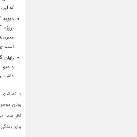
که این 
دیوید 
محرمانه
است چند
رایان گ
داشته و
با تماشای 
بودن موجود
نظر شما د
برای زندگی 