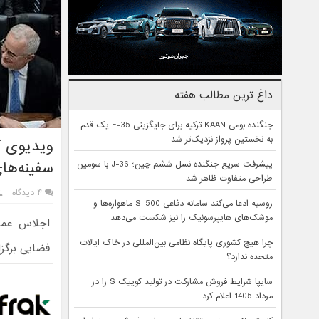
داغ ترین مطالب هفته
جنگنده بومی KAAN ترکیه برای جایگزینی F-35 یک قدم
به نخستین پرواز نزدیک‌تر شد
ویدیوی ک
سفینه‌ها
پیشرفت سریع جنگنده نسل ششم چین؛ J-36 با سومین
طراحی متفاوت ظاهر شد
۴ دیدگاه
روسیه ادعا می‌کند سامانه دفاعی S-500 ماهواره‌ها و
موشک‌های هایپرسونیک را نیز شکست می‌دهد
اجلاس عمو
چرا هیچ کشوری پایگاه نظامی بین‌المللی در خاک ایالات
فضایی برگزا
متحده ندارد؟
سایپا شرایط فروش مشارکت در تولید کوییک S را در
مرداد 1405 اعلام کرد