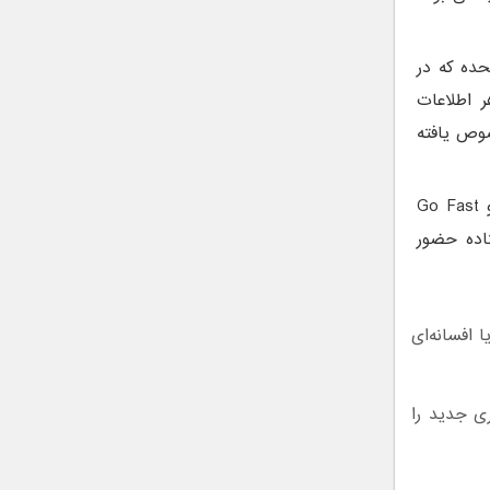
حده که در
ترسی به هر اطلاعات
صوص یافته
خلبان سابق نیروی دریایی ایالات متحده که در رویداد Gimbal و Go Fast
فاق افتاده حضور
افسانه‌ای
ی جدید را