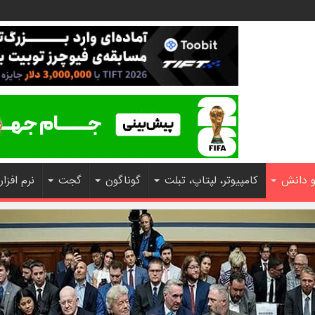
و دانش
کامپیوتر، لپتاپ، تبلت
گوناگون
گجت
نرم افزار