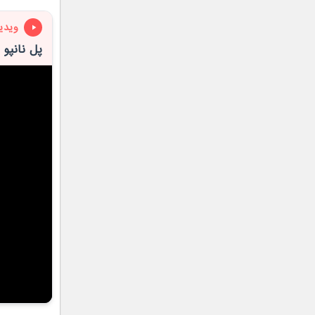
ویدی
پل نانپو 