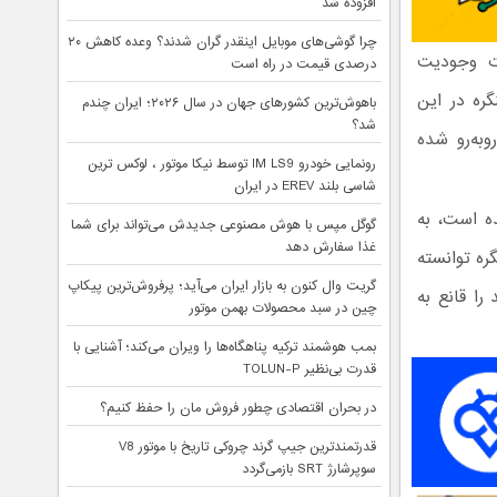
افزوده شد
چرا گوشی‌های موبایل اینقدر گران شدند؟ وعده کاهش ۲۰
 وجودیت
درصدی قیمت در راه است
 کنگره در این
باهوش‌ترین کشورهای جهان در سال ۲۰۲۶؛ ایران چندم
شد؟
به‌رو شده
رونمایی خودرو IM LS9 توسط نیکا موتور ، لوکس ترین
شاسی بلند EREV در ایران
ه است، به
گوگل مپس با هوش مصنوعی جدیدش می‌تواند برای شما
غذا سفارش دهد
ره توانسته
گریت وال کنون به بازار ایران می‌آید؛ پرفروش‌ترین پیکاپ
را قانع به
چین در سبد محصولات بهمن موتور
بمب هوشمند ترکیه پناهگاه‌ها را ویران می‌کند؛ آشنایی با
قدرت بی‌نظیر TOLUN-P
در بحران اقتصادی چطور فروش مان را حفظ کنیم؟
قدرتمندترین جیپ گرند چروکی تاریخ با موتور V8
سوپرشارژ SRT بازمی‌گردد