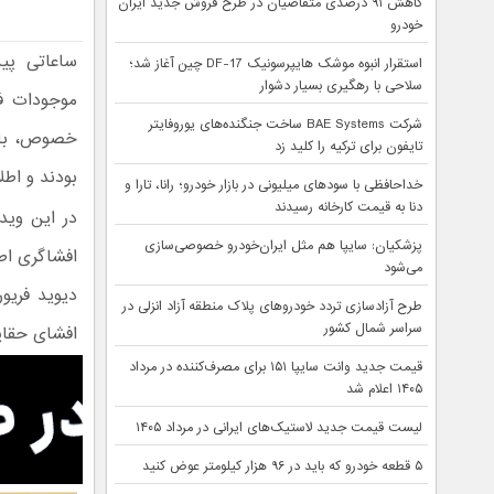
کاهش ۹۱ درصدی متقاضیان در طرح فروش جدید ایران
خودرو
ساعاتی پی
استقرار انبوه موشک هایپرسونیک DF-17 چین آغاز شد؛
سلاحی با رهگیری بسیار دشوار
شرکت BAE Systems ساخت جنگنده‌های یوروفایتر
خصوص، با ح
تایفون برای ترکیه را کلید زد
بودند و اط
خداحافظی با سودهای میلیونی در بازار خودرو؛ رانا، تارا و
دنا به قیمت کارخانه رسیدند
در این وید
پزشکیان: سایپا هم مثل ایران‌خودرو خصوصی‌سازی
افشاگری اط
می‌شود
دیوید فریو
طرح آزادسازی تردد خودروهای پلاک منطقه آزاد انزلی در
سراسر شمال کشور
افشای حقای
قیمت جدید وانت سایپا ۱۵۱ برای مصرف‌کننده در مرداد
۱۴۰۵ اعلام شد
لیست قیمت جدید لاستیک‌های ایرانی در مرداد ۱۴۰۵
۵ قطعه خودرو که باید در ۹۶ هزار کیلومتر عوض کنید