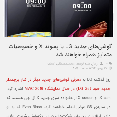
گوشی‌های جدید LG با پسوند X و خصوصیات
متمایز همراه خواهند شد
۰
ارسال شده توسط: محمدمصطفی آسیابی
۲۷ بهمن ۱۳۹۴ ساعت ۱۸:۵۶
روز گذشته LG به‌
معرفی گوشی‌های جدید دیگر در کنار پرچمدار
جدید خود (LG G5) در خلال نمایشگاه MWC 2016
اشاره کرد.
X cam و X screen از خانواده سری جدید X ال جی هستند که
در سایه‌ی G5 عرض اندام خواهند کرد. Evan Blass که به لو
دادن اطلاعات محرمانه شرکت‌های دنیای تکنولوژی شهرت یافته،