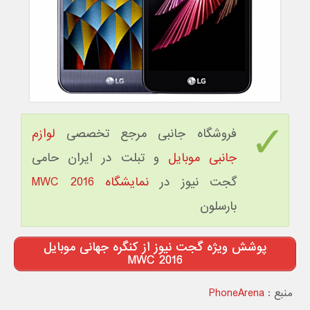
فروشگاه جانبی مرجع تخصصی
لوازم
جانبی موبایل
و تبلت در ایران حامی
گجت نیوز در
نمایشگاه MWC 2016
بارسلون
پوشش ویژه گجت نیوز از کنگره جهانی موبایل
MWC 2016
منبع :
PhoneArena