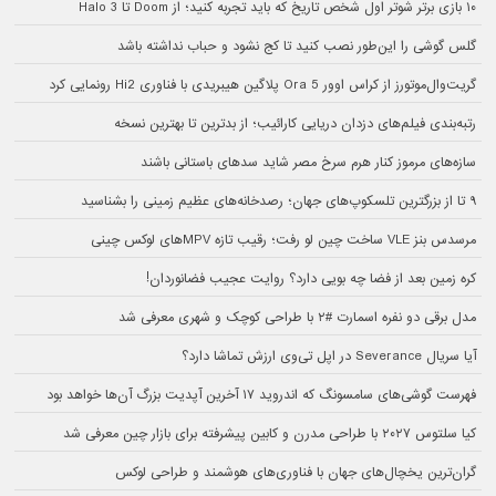
۱۰ بازی برتر شوتر اول شخص تاریخ که باید تجربه کنید؛ از Doom تا Halo 3
گلس گوشی را این‌طور نصب کنید تا کج نشود و حباب نداشته باشد
گریت‌وال‌موتورز از کراس اوور Ora 5 پلاگین هیبریدی با فناوری Hi2 رونمایی کرد
رتبه‌بندی فیلم‌های دزدان دریایی کارائیب؛ از بدترین تا بهترین نسخه
سازه‌های مرموز کنار هرم سرخ مصر شاید سدهای باستانی باشند
۹ تا از بزرگترین تلسکوپ‌های جهان؛ رصدخانه‌های عظیم زمینی را بشناسید
مرسدس بنز VLE ساخت چین لو رفت؛ رقیب تازه MPVهای لوکس چینی
کره زمین بعد از فضا چه بویی دارد؟ روایت عجیب فضانوردان!
مدل برقی دو نفره اسمارت #۲ با طراحی کوچک و شهری معرفی شد
آیا سریال Severance در اپل تی‌وی ارزش تماشا دارد؟
فهرست گوشی‌های سامسونگ که اندروید ۱۷ آخرین آپدیت بزرگ آن‌ها خواهد بود
کیا سلتوس ۲۰۲۷ با طراحی مدرن و کابین پیشرفته برای بازار چین معرفی شد
گران‌ترین یخچال‌های جهان با فناوری‌های هوشمند و طراحی لوکس