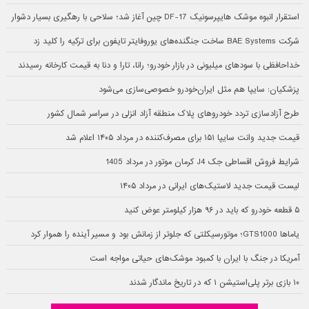
استقرار انبوه موشک هایپرسونیک DF-17 چین آغاز شد؛ سلاحی با رهگیری بسیار دشوار
شرکت BAE Systems ساخت جنگنده‌های یوروفایتر تایفون برای ترکیه را کلید زد
خداحافظی با سودهای میلیونی در بازار خودرو؛ رانا، تارا و دنا به قیمت کارخانه رسیدند
پزشکیان: سایپا هم مثل ایران‌خودرو خصوصی‌سازی می‌شود
طرح آزادسازی تردد خودروهای پلاک منطقه آزاد انزلی در سراسر شمال کشور
قیمت جدید وانت سایپا ۱۵۱ برای مصرف‌کننده در مرداد ۱۴۰۵ اعلام شد
شرایط فروش اقساطی جک J4 کرمان موتور در مرداد 1405
لیست قیمت جدید لاستیک‌های ایرانی در مرداد ۱۴۰۵
۵ قطعه خودرو که باید در ۹۶ هزار کیلومتر عوض کنید
یاماها GTS1000؛ موتورسیکلتی که جلوتر از زمانش بود و مسیر آینده را هموار کرد
آمریکا در جنگ با ایران با کمبود موشک‌های حیاتی مواجه است
۱۰ بازی برتر پلی‌استیشن ۱ که در تاریخ ماندگار شدند