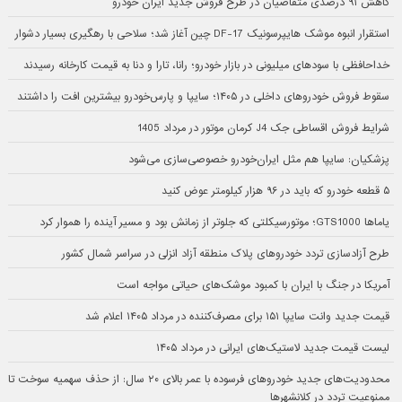
کاهش ۹۱ درصدی متقاضیان در طرح فروش جدید ایران خودرو
استقرار انبوه موشک هایپرسونیک DF-17 چین آغاز شد؛ سلاحی با رهگیری بسیار دشوار
خداحافظی با سودهای میلیونی در بازار خودرو؛ رانا، تارا و دنا به قیمت کارخانه رسیدند
سقوط فروش خودروهای داخلی در ۱۴۰۵؛ سایپا و پارس‌خودرو بیشترین افت را داشتند
شرایط فروش اقساطی جک J4 کرمان موتور در مرداد 1405
پزشکیان: سایپا هم مثل ایران‌خودرو خصوصی‌سازی می‌شود
۵ قطعه خودرو که باید در ۹۶ هزار کیلومتر عوض کنید
یاماها GTS1000؛ موتورسیکلتی که جلوتر از زمانش بود و مسیر آینده را هموار کرد
طرح آزادسازی تردد خودروهای پلاک منطقه آزاد انزلی در سراسر شمال کشور
آمریکا در جنگ با ایران با کمبود موشک‌های حیاتی مواجه است
قیمت جدید وانت سایپا ۱۵۱ برای مصرف‌کننده در مرداد ۱۴۰۵ اعلام شد
لیست قیمت جدید لاستیک‌های ایرانی در مرداد ۱۴۰۵
محدودیت‌های جدید خودروهای فرسوده با عمر بالای ۲۰ سال: از حذف سهمیه سوخت تا
ممنوعیت تردد در کلانشهرها