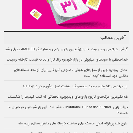
آخرین مطالب
گوشی شیائومی ردمی نوت ۱۷ با بزرگ‌ترین باتری ردمی و نمایشگر AMOLED معرفی شد
خداحافظی با سودهای میلیونی در بازار خودرو؛ رانا، تارا و دنا به قیمت کارخانه رسیدند
ادعای رویترز: چین از مدل‌های هوش مصنوعی آمریکایی برای توسعه سامانه‌های
نظامی خود استفاده کرده است
راز مهندسی تاشوهای جدید سامسونگ؛ هشت نسل نوآوری در Galaxy Z
غم‌انگیزترین مرگ‌های تاریخ بازی‌های ویدیویی؛ لحظاتی که قلب گیمرها را شکستند
تریلر نهایی Insidious: Out of the Further منتشر شد؛ این بار شیاطین در دنیای ما
هستند!
طرح بلندپروازانه ایلان ماسک برای ساخت کارخانه‌های ماهواره‌سازی روی ماه