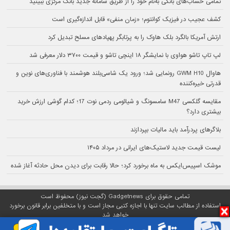
تمامی حساب‌های بانکی به‌نام خود را از طریق سامانه جدید بانک مرکزی ببینید
کشف عجیب در فیزیک کوانتوم؛ «زمان منفی» قابل اندازه‌گیری است
ارتش آمریکا بالگرد بلک هاوک را به پرتابگر پهپادهای مسلح تبدیل کرد
لپ تاپ تاشو هواوی با نمایشگر ۱۸ اینچی تاشو و قیمت ۳۷۰۰ دلار معرفی شد
هاوال GWM H10 رونمایی شد؛ ورود یک شاسی‌بلند هوشمند با فناوری‌های نوین و
قدرتی خیره‌کننده
مقایسه گلکسی M47 سامسونگ و شیائومی ردمی نوت 17؛ کدام گوشی ارزش خرید
بیشتری دارد؟
بلاگرهای پردرآمد باید مالیات بپردازند
لیست قیمت جدید لاستیک‌های ایرانی در مرداد ۱۴۰۵
موشک اسپیس‌ایکس به ماه برخورد کرد؛ حالا رقابت برای دیدن محل حادثه آغاز شده
تمامی حقوق برای Gadgetnews (گجت نیوز) محفوظ است
استفاده از مطالب سایت تنها با اجازه کتبی مجاز است و با متخلفین برابر قانون برخورد
خواهد شد
پلتفرم گجت نیوز روی
سرور اختصاصی
مبین هاست میزبانی می‌شود