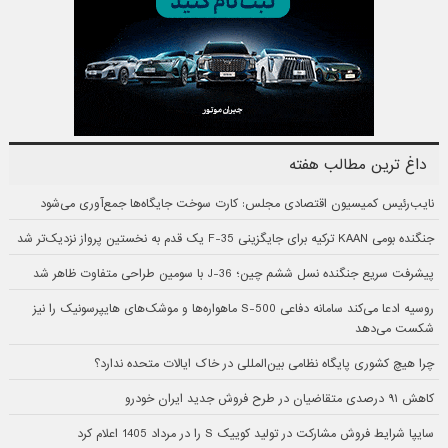
داغ ترین مطالب هفته
نایب‌رئیس کمیسیون اقتصادی مجلس: کارت سوخت جایگاه‌ها جمع‌آوری می‌شود
جنگنده بومی KAAN ترکیه برای جایگزینی F-35 یک قدم به نخستین پرواز نزدیک‌تر شد
پیشرفت سریع جنگنده نسل ششم چین؛ J-36 با سومین طراحی متفاوت ظاهر شد
روسیه ادعا می‌کند سامانه دفاعی S-500 ماهواره‌ها و موشک‌های هایپرسونیک را نیز
شکست می‌دهد
چرا هیچ کشوری پایگاه نظامی بین‌المللی در خاک ایالات متحده ندارد؟
کاهش ۹۱ درصدی متقاضیان در طرح فروش جدید ایران خودرو
سایپا شرایط فروش مشارکت در تولید کوییک S را در مرداد 1405 اعلام کرد