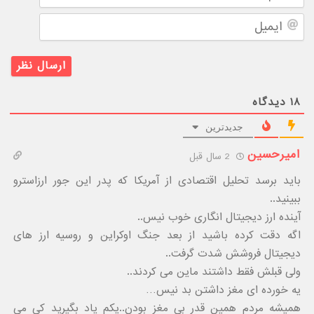
ایمیل
۱۸
دیدگاه
جدیدترین
امیرحسین
2 سال قبل
باید برسد تحلیل اقتصادی از آمریکا که پدر این جور ارزاسترو
ببینید..
آینده ارز دیجیتال انگاری خوب نیس..
اگه دقت کرده باشید از بعد جنگ اوکراین و روسیه ارز های
دیجیتال فروشش شدت گرفت..
ولی قبلش فقط داشتند ماین می کردند..
یه خورده ای مغز داشتن بد نیس…
همیشه مردم همین قدر بی مغز بودن..یکم یاد بگیرید کی می