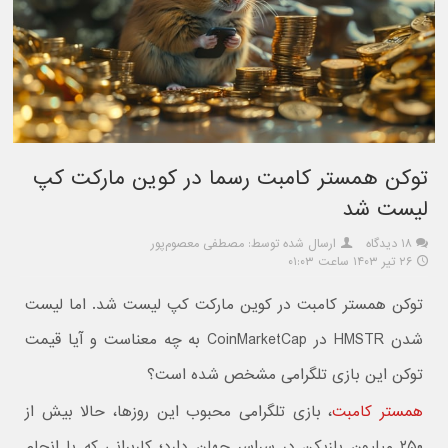
توکن همستر کامبت رسما در کوین مارکت کپ
لیست شد
۱۸ دیدگاه
ارسال شده توسط: مصطفی معصوم‌پور
۲۶ تیر ۱۴۰۳ ساعت ۰۱:۰۳
توکن همستر کامبت در کوین مارکت کپ لیست شد. اما لیست
شدن HMSTR در CoinMarketCap به چه معناست و آیا قیمت
توکن این بازی تلگرامی مشخص شده است؟
همستر کامبت
، بازی تلگرامی محبوب این روزها، حالا بیش از
۲۵۰ میلیون بازیکن در سراسر جهان دارد؛ کاربرانی که با انجام