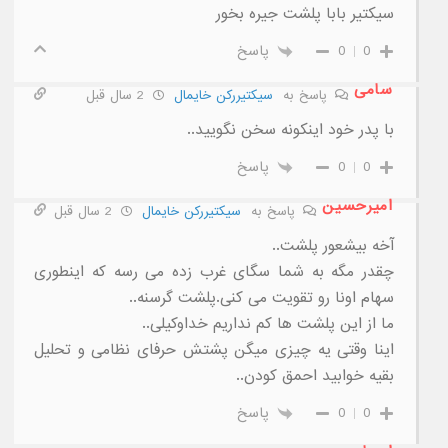
سیکتیر بابا پلشت جیره بخور
0
0
پاسخ
سامی
پاسخ به
سیکتیررکن خایمال
2 سال قبل
با پدر خود اینکونه سخن نگویید..
0
0
پاسخ
امیرحسین
پاسخ به
سیکتیررکن خایمال
2 سال قبل
آخه بیشعور پلشت..
چقدر مگه به شما سگای غرب زده می رسه که اینطوری
سهام اونا رو تقویت می کنی.پلشت گرسنه..
ما از این پلشت ها کم نداریم خداوکیلی..
اینا وقتی یه چیزی میگن پشتش حرفای نظامی و تحلیل
بقیه خوابید احمق کودن..
0
0
پاسخ