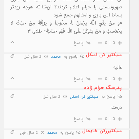
صهیونیستی را حرام اعلام کردند؟ ان‌شاالله هرچه زودتر
بساط این بازی و امثالهم جمع شود.
«وَ مَنْ يَتَّقِ اللَّهَ يَجْعَلْ لَهُ مَخْرَجاً وَ يَرْزُقْهُ مِنْ حَيْثُ لا
يَحْتَسِبُ وَ مَنْ يَتَوَكَّلْ عَلَى اللَّهِ فَهُوَ حَسْبُهُ» طلاق ۳
0
0
پاسخ
سیکتیر کن اسکل
پاسخ به
محمد
2 سال قبل
عالیه
0
0
پاسخ
پدرسگ حرام زاده
پاسخ به
سیکتیر کن اسکل
2 سال قبل
درسته
0
0
پاسخ
سیکتیررکن خایمال
پاسخ به
محمد
2 سال قبل