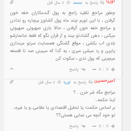
اوریا
پاسخ به
محمد
2 سال قبل
چطور مراجع تقلید راجع به پول گندمکاران خفه خون
گرفتن ، با این تورم چند ماه پول کشاورز بیچاره رو ندادن
و مراجع خفه خون گرفتن ، حالا بازی صهیونی صهیونی
میکنی ، دهن گشادتو ببند و از قران نگو که فقط جانمازشو
بلدی اب بکشی ، موقع گشنگی همسایت سرتو میندازی
پایین و رد میشی میری ، یه گدا که میبینی صد تا فلسفه
میچینی که پول ندی ، سکوت کن
0
0
پاسخ
امیرحسین
پاسخ به
اوریا
2 سال قبل
مراجع مگه شر خرن…؟
اینا حکمه..
بر اساس حکمت یا تحلیل اقتصادی یا نظامی..و یا غیره..
تو خود آنچه می نمایی هستی؟؟
0
0
پاسخ