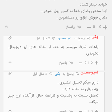
خواید بیدار شیدد.
اینا محض رضای خدا به کسی پول نمیدن..
دنبال فروش ارزای رو دستشونن..
0
0
پاسخ
یکی
پاسخ به
امیرحسین
2 سال قبل
باهات شرط میبندم یه خط از مقاله های ارز دیجیتال
نخوندی
0
0
پاسخ
امیرحسین
پاسخ به
یکی
2 سال قبل
دارم میگم تحلیل ایکبیری..
چه ربطی به مقاله داره..
تحلیل نسبت به وضعیت و شرایطه حال، از آینده اون چیز
میگه..
0
0
پاسخ