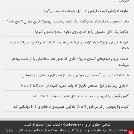
نمی‌کرد
شایعه افزایش قیمت آیفون ۱۷: اپل جمعه تصمیم می‌گیرد!
دلیل محبوبیت ماینکرافت؛ چگونه یک بازی پیکسلی پرفروش‌ترین عنوان تاریخ شد؟
چگونه یک اتاق معمولی را به استودیوی تولید محتوا تبدیل کنیم؟
شرایط فروش تویوتا کرولا کراس و فرانتلندر هیبرید شرکت امیر تجارت سپنتا – مرداد
۱۴۰۵
خنده‌دارترین فیلم‌های کمدی تاریخ؛ آثاری که هنوز هم مخاطبان را از خنده روده‌بر
می‌کنند
۵ نکته کلیدی برای آماده‌سازی خودرو پیش از سفرهای جاده‌ای در تابستان
۱۰ بازی برتر شوتر اول شخص تاریخ که باید تجربه کنید؛ از Doom تا Halo 3
گلس گوشی را این‌طور نصب کنید تا کج نشود و حباب نداشته باشد
گریت‌وال‌موتورز از کراس اوور Ora 5 پلاگین هیبریدی با فناوری Hi2 رونمایی کرد
تمامی حقوق برای Gadgetnews (گجت نیوز) محفوظ است
استفاده از مطالب سایت تنها با اجازه کتبی مجاز است و با متخلفین برابر قانون برخورد