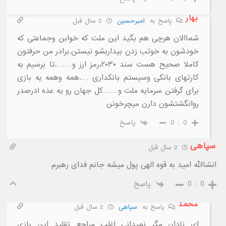
بهار
پاسخ به
امیرحسین
2 سال قبل
شماالان هرچی هم بگید این ملت که خوابن وجماعتی که
خودشون به خوتب زدن بیداربشو نیستن.برادر من حرفتون
کاملا صحیح هست سند ۲۰۳۰،رمز ارز و…….تا برسیم به
کارتهای بانکی وسیستم بانکداری ….همه وهمه یه بازی
برای گرفتن سرمایه ملت و……کل جهان رو یه عده ۱درصدر
روانگشتشون دارن میچرخونن
0
0
پاسخ
سپاهی
2 سال قبل
انشاالله امید به قوه الهی پول میشه جانم فدای رهبرم
0
0
پاسخ
محمد
پاسخ به
سپاهی
2 سال قبل
ای نادان مگر نمیدانی اغلب مراجع تقلید این بازی