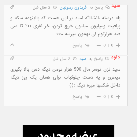
سید
پاسخ به
فریدون رسولیان
2 سال قبل
بله درسته ،انشاالله امید بر این هست که بااینهمه سکه و
پرافیت ومیلیون میلیون خرج کردن،-خر نفری ۲۰۰ تا سی
صد هزارتوم نی بهمون میرسه ،،👀
0
0
پاسخ
داود
پاسخ به
سید
2 سال قبل
سید نزن توسر مال 500 هزار تومن دیگه دس بالا بگیری
میخرن و یه دست چلوکباب برای همان یک روز دیگه
داخل شکمها میره دیگه :))
0
0
پاسخ