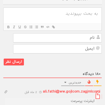
نام
ایمیل
۱۸۰
دیدگاه
جدیدترین
ali.fathi@ww.gojlcom.zagjmlcomi
2 ماه قبل
اینترنت پرسرعت