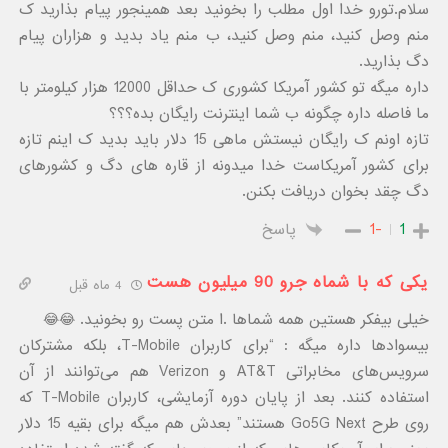
سلام.تورو خدا اول مطلب را بخونید بعد همینجور پیام بذارید ک
منم وصل کنید، منم وصل کنید، ب منم یاد بدید و هزاران پیام
دگ بذارید.
داره میگه تو کشور آمریکا کشوری ک حداقل 12000 هزار کیلومتر با
ما فاصله داره چگونه ب شما اینترنت رایگان بده؟؟؟
تازه اونم ک رایگان نیستش ماهی 15 دلار باید بدید ک اینم تازه
برای کشور آمریکاست خدا میدونه از قاره های دگ و کشورهای
دگ چقد بخوان دریافت بکنن.
1
-1
پاسخ
یکی که با شماه جرو 90 میلیون هست
4 ماه قبل
خیلی بیفکر هستین همه شماها .ا متن پست رو بخونید. 😂😂
بیسوادها داره میگه : “برای کاربران T-Mobile، بلکه مشترکان
سرویس‌های مخابراتی AT&T و Verizon هم می‌توانند از آن
استفاده کنند. بعد از پایان دوره آزمایشی، کاربران T-Mobile که
روی طرح Go5G Next هستند” بعدش هم میگه برای بقیه 15 دلار