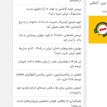
از Bolide
ین المللی
بررسی اولیه گلکسی زد فولد ۸؛ آیا تاشوی جدید
سامسونگ ارزش خرید دارد؟
لنوو مانیتور گیمینگ خمیده Legion 27Q-2c را با نرخ
تازه‌سازی 240 هرتز معرفی کرد
نیسان قشقایی E-Power رکورد جهانی پیمایش با یک
باک را ثبت کرد
بهترین خودروهای داخلی ایران در ۱۴۰۵ ؛ کدام مدل‌ها
هنوز ارزش خرید دارند؟
لی اتو i8 دیفرانسیل عقب را برای مقابله با افت فروش
عرضه کرد
انقلابی در واکسیناسیون؛ اولین واکسن آنفلوآنزای mRNA
توسط FDA تایید شد
استون مارتین برای بقا، بخش عمده‌ای از نام تجاری خود
را فروخت
باورنکردنی اما واقعی: هوش مصنوعی ویروس‌های جدید
می‌سازد!