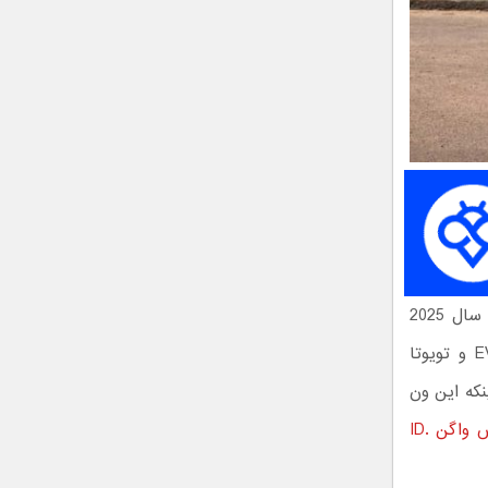
ون برقی فولکس واگن که با نام ID. Buzz به فروش می‌رسد، نماد بهترین طراحی سال 2025
است. این خودرو جذاب اروپایی با طراحی رترو، رقبای سرسختی همچون کیا EV3 و تویوتا
نکه این ون
فولکس واگن ID.