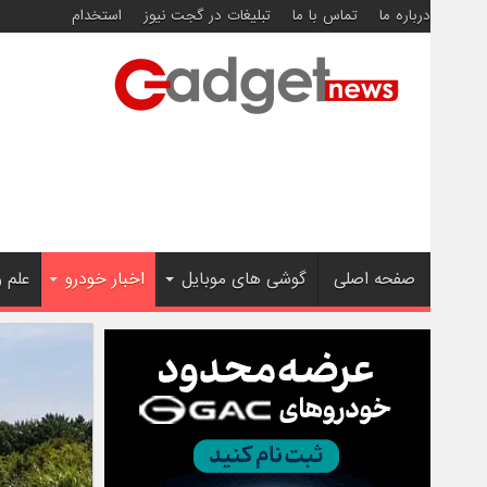
درباره ما
تماس با ما
تبلیغات در گجت نیوز
استخدام
صفحه اصلی
گوشی های موبایل
اخبار خودرو
علم 