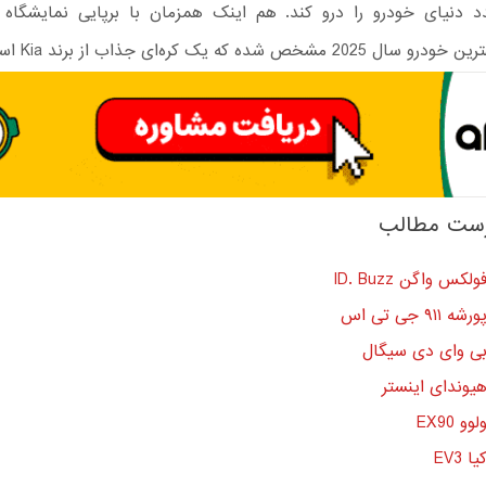
د دنیای خودرو را درو کند. هم اینک همزمان با برپایی نمایشگاه ب
2 مشخص شده که یک کره‌ای جذاب از برند Kia است.
ست مطالب
ولکس واگن ID. Buzz
ورشه ۹۱۱ جی تی اس
ی وای دی سیگال
یوندای اینستر
لوو EX90
یا EV3