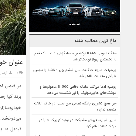
داغ ترین مطالب هفته
جنگنده بومی KAAN ترکیه برای جایگزینی F-35 یک قدم
به نخستین پرواز نزدیک‌تر شد
عنوان خودرو سال ۲۰۲۵ به
پیشرفت سریع جنگنده نسل ششم چین؛ J-36 با سومین
۰
ارسال
طراحی متفاوت ظاهر شد
روسیه ادعا می‌کند سامانه دفاعی S-500 ماهواره‌ها و
موشک‌های هایپرسونیک را نیز شکست می‌دهد
برند کیا ر
چرا هیچ کشوری پایگاه نظامی بین‌المللی در خاک ایالات
خودروسازا
متحده ندارد؟
می‌درخشد. 
سایپا شرایط فروش مشارکت در تولید کوییک S را در
مرداد 1405 اعلام کرد
تبدیل به ی