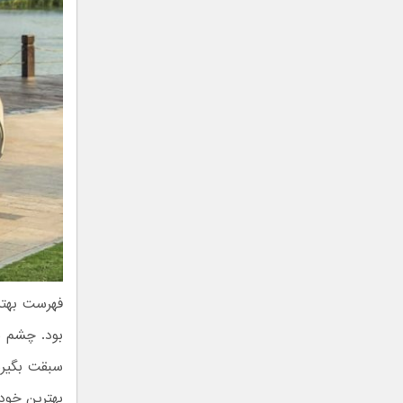
فهرست بهتر
بود. چشم با
سبقت بگیرن