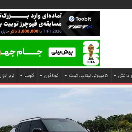
و دانش
کامپیوتر، لپتاپ، تبلت
گوناگون
گجت
نرم افزار