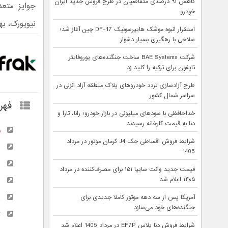
کاهش ۹۱ درصدی متقاضیان در طرح فروش جدید ایران
جوایز متعد
خودرو
نیویورک، بهترین خودرو سال 025
استقرار انبوه موشک هایپرسونیک DF-17 چین آغاز شد؛
سلاحی با رهگیری بسیار دشوار
شرکت BAE Systems ساخت جنگنده‌های یوروفایتر
تایفون برای ترکیه را کلید زد
طرح آزادسازی تردد خودروهای پلاک منطقه آزاد انزلی در
سراسر شمال کشور
فهر
خداحافظی با سودهای میلیونی در بازار خودرو؛ رانا، تارا و
دنا به قیمت کارخانه رسیدند
ف
شرایط فروش اقساطی جک J4 کرمان موتور در مرداد
پ
1405
ب
قیمت جدید وانت سایپا ۱۵۱ برای مصرف‌کننده در مرداد
۱۴۰۵ اعلام شد
ه
و
آمریکا پس از سه دهه موتور کاملا جدیدی برای
جنگنده‌های خود می‌سازد
ک
شرایط فروش دنا پلاس EF7P در مرداد 1405 اعلام شد