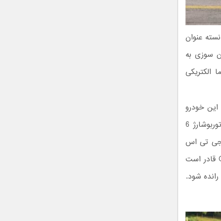
پورشه تایکان توربو و بی ام و M5، توانسته عنوان
911 GTS تنها ماشین درون سوزی به
 الکتریکی
800 دلار است. در سینه این خودرو
قوای فنی هیبریدی جاخوش کرده که متشکل از یک موتور درون سوز 3.6 لیتری توربوشارژ 6
ک موتور الکتریکی کوچک با باتری است. مجموع قدرتی که از دل 911 جی تی اس
بیرون می‌آید، 540 اسب بخار قدرت و 608 نیوتن متر گشتاور است. پورشه 911 GTS قادر است