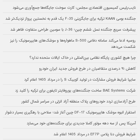
نایب‌رئیس کمیسیون اقتصادی مجلس: کارت سوخت جایگاه‌ها جمع‌آوری می‌شود
جنگنده بومی KAAN ترکیه برای جایگزینی F-35 یک قدم به نخستین پرواز نزدیک‌تر شد
پیشرفت سریع جنگنده نسل ششم چین؛ J-36 با سومین طراحی متفاوت ظاهر شد
روسیه ادعا می‌کند سامانه دفاعی S-500 ماهواره‌ها و موشک‌های هایپرسونیک را نیز
شکست می‌دهد
چرا هیچ کشوری پایگاه نظامی بین‌المللی در خاک ایالات متحده ندارد؟
کاهش ۹۱ درصدی متقاضیان در طرح فروش جدید ایران خودرو
سایپا شرایط فروش مشارکت در تولید کوییک S را در مرداد 1405 اعلام کرد
شرکت BAE Systems ساخت جنگنده‌های یوروفایتر تایفون برای ترکیه را کلید زد
طرح آزادسازی تردد خودروهای پلاک منطقه آزاد انزلی در سراسر شمال کشور
استقرار انبوه موشک هایپرسونیک DF-17 چین آغاز شد؛ سلاحی با رهگیری بسیار دشوار
آمریکا پس از سه دهه موتور کاملا جدیدی برای جنگنده‌های خود می‌سازد
شرایط فروش دنا پلاس EF7P در مرداد 1405 اعلام شد