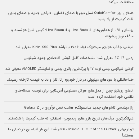
محافظت می‌کند
هدفون بوز QuietComfort نسل دوم با صدای فضایی، طراحی جدید و صدای بدون
افت کیفیت از راه رسید
رونمایی JBL از هدفون‌های Live Buds 4 و Live Beam 4؛ کیس شارژ هوشمند و
حذف نویز پیشرفته
لپ‌تاپ جذاب هواوی میت‌بوک فولد ۲۰۲۶ با تراشه Kirin X90 Plus معرفی شد
ردمی 17 5G معرفی شد؛ مشخصات کامل گوشی اقتصادی جدید شیائومی
گوشی شیائومی ردمی نوت ۱۷ با بزرگ‌ترین باتری ردمی و نمایشگر AMOLED معرفی شد
خداحافظی با سودهای میلیونی در بازار خودرو؛ رانا، تارا و دنا به قیمت کارخانه رسیدند
ادعای رویترز: چین از مدل‌های هوش مصنوعی آمریکایی برای توسعه سامانه‌های
نظامی خود استفاده کرده است
راز مهندسی تاشوهای جدید سامسونگ؛ هشت نسل نوآوری در Galaxy Z
غم‌انگیزترین مرگ‌های تاریخ بازی‌های ویدیویی؛ لحظاتی که قلب گیمرها را شکستند
تریلر نهایی Insidious: Out of the Further منتشر شد؛ این بار شیاطین در دنیای ما
هستند!