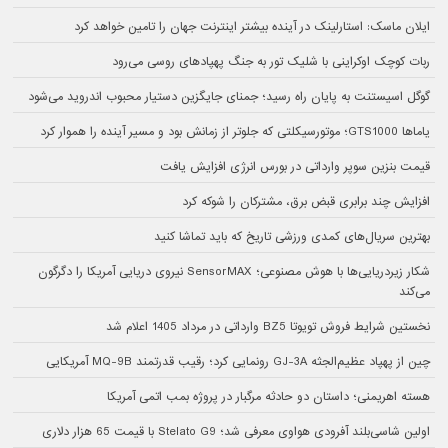
ایلان ماسک: استارلینک در آینده بیشتر اینترنت جهان را تامین خواهد کرد
ربات کوچک اوکراینی با شلیک تور به جنگ پهپادهای روسی می‌رود
گوگل اسیستنت به پایان راه رسید؛ جمنای جایگزین دستیار محبوب اندروید می‌شود
یاماها GTS1000؛ موتورسیکلتی که جلوتر از زمانش بود و مسیر آینده را هموار کرد
قیمت بنزین سوپر وارداتی در بورس انرژی افزایش یافت
افزایش چند برابری قبض برق، مشترکان را شوکه کرد
بهترین سریال‌های کمدی ورزشی تاریخ که باید تماشا کنید
شکار زیردریایی‌ها با هوش مصنوعی؛ SensorMAX نیروی دریایی آمریکا را دگرگون
می‌کند
نخستین شرایط فروش تویوتا BZ5 وارداتی در مرداد 1405 اعلام شد
چین از پهپاد عظیم‌الجثه GJ-3A رونمایی کرد؛ رقیب قدرتمند MQ-9B آمریکایی
هسته اهریمنی؛ داستان دو حادثه مرگبار در پروژه بمب اتمی آمریکا
اولین شاسی‌بلند آفرودی هواوی معرفی شد؛ Stelato G9 با قیمت 65 هزار دلاری