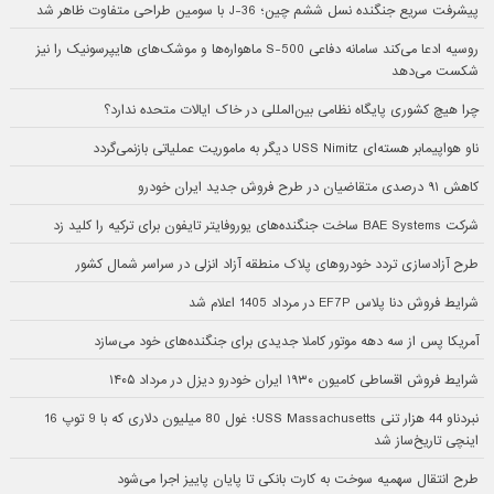
پیشرفت سریع جنگنده نسل ششم چین؛ J-36 با سومین طراحی متفاوت ظاهر شد
روسیه ادعا می‌کند سامانه دفاعی S-500 ماهواره‌ها و موشک‌های هایپرسونیک را نیز
شکست می‌دهد
چرا هیچ کشوری پایگاه نظامی بین‌المللی در خاک ایالات متحده ندارد؟
ناو هواپیمابر هسته‌ای USS Nimitz دیگر به ماموریت عملیاتی بازنمی‌گردد
کاهش ۹۱ درصدی متقاضیان در طرح فروش جدید ایران خودرو
شرکت BAE Systems ساخت جنگنده‌های یوروفایتر تایفون برای ترکیه را کلید زد
طرح آزادسازی تردد خودروهای پلاک منطقه آزاد انزلی در سراسر شمال کشور
شرایط فروش دنا پلاس EF7P در مرداد 1405 اعلام شد
آمریکا پس از سه دهه موتور کاملا جدیدی برای جنگنده‌های خود می‌سازد
شرایط فروش اقساطی کامیون ۱۹۳۰ ایران خودرو دیزل در مرداد ۱۴۰۵
نبردناو 44 هزار تنی USS Massachusetts؛ غول 80 میلیون دلاری که با 9 توپ 16
اینچی تاریخ‌ساز شد
طرح انتقال سهمیه سوخت به کارت بانکی تا پایان پاییز اجرا می‌شود