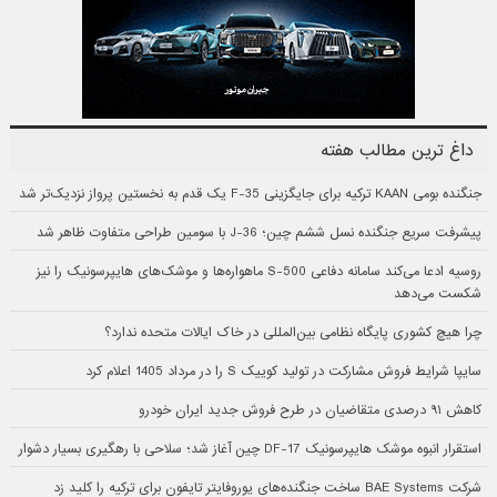
داغ ترین مطالب هفته
جنگنده بومی KAAN ترکیه برای جایگزینی F-35 یک قدم به نخستین پرواز نزدیک‌تر شد
پیشرفت سریع جنگنده نسل ششم چین؛ J-36 با سومین طراحی متفاوت ظاهر شد
روسیه ادعا می‌کند سامانه دفاعی S-500 ماهواره‌ها و موشک‌های هایپرسونیک را نیز
شکست می‌دهد
چرا هیچ کشوری پایگاه نظامی بین‌المللی در خاک ایالات متحده ندارد؟
سایپا شرایط فروش مشارکت در تولید کوییک S را در مرداد 1405 اعلام کرد
کاهش ۹۱ درصدی متقاضیان در طرح فروش جدید ایران خودرو
استقرار انبوه موشک هایپرسونیک DF-17 چین آغاز شد؛ سلاحی با رهگیری بسیار دشوار
شرکت BAE Systems ساخت جنگنده‌های یوروفایتر تایفون برای ترکیه را کلید زد