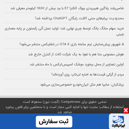
شاسی‌بلند پلاگین هیبریدی بیوک الکترا E7 با برد بیش از 1600 کیلومتر معرفی شد
محدودیت پیام‌های متنی اکانت رایگان ChatGPT برداشته شد!
خرید سهام سانگ‌ یانگ توسط چری نهایی شد؛ تولید نسل آتی رکستون بر پایه معماری
چینی
۵ شهریور پیش‌نمایش نیم ساعته بازی GTA 6 در نتفلیکس منتشر می‌شود!
هوش مصنوعی متا هم با نفوذ به یک شرکت ثالث از کنترل خارج شد
اولین تصاویر از محل برخورد موشک اسپیس‌ایکس با ماه منتشر شد
مردم از گرانی قیمت‌ها به اجاره لپ‌تاپ روی آورده‌اند!
پزشکیان: سایپا هم مثل ایران‌خودرو خصوصی‌سازی می‌شود
تمامی حقوق برای Gadgetnews (گجت نیوز) محفوظ است
استفاده از مطالب سایت تنها با اجازه کتبی مجاز است و با متخلفین برابر قانون برخورد
خواهد شد
پلتفرم گجت نیوز روی
سرور اختصاصی
مبین هاست میزبانی می‌شود