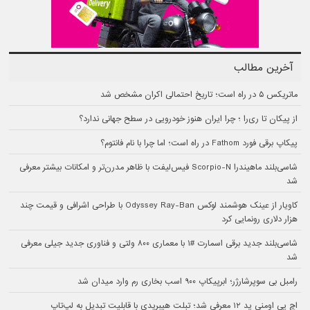
آخرین مطالب
ماتریکس ۵ در راه است؛ تاریخ احتمالی اکران مشخص شد
از پیکان تا ری‌را ؛ چرا ایران هنوز خودرویی در سطح جهانی ندارد؟
پیکاپ برقی فورد Fathom در راه است؛ اما چرا با نام فانتوم؟
شاسی‌بلند ماهیندرا Scorpio-N فیس‌لیفت با ظاهر مدرن‌تر و امکانات بیشتر معرفی
شد
کاویار از عینک هوشمند لوکس Odyssey Ray-Ban با طراحی اشرافی و قیمت چند
هزار دلاری رونمایی کرد
شاسی‌بلند جدید برقی اسمارت #۱ با معماری ۸۰۰ ولتی و فناوری جدید جیلی معرفی
شد
رامبل بی سوپرشارژر؛ ابرپیکاپ ۹۰۰ اسب بخاری رم وارد میدان شد
اچ پی اومنی پد ۱۲ معرفی شد؛ تبلت هیبریدی با قابلیت تبدیل به لپ‌تاپ