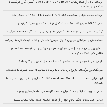
رونمایی JBL از هدفون‌های Live Buds 4 و Live Beam 4؛ کیس شارژ هوشمند و
حذف نویز پیشرفته
لپ‌تاپ جذاب هواوی میت‌بوک فولد ۲۰۲۶ با تراشه Kirin X90 Plus معرفی شد
ردمی 17 5G معرفی شد؛ مشخصات کامل گوشی اقتصادی جدید شیائومی
گوشی شیائومی ردمی نوت ۱۷ با بزرگ‌ترین باتری ردمی و نمایشگر AMOLED معرفی شد
خداحافظی با سودهای میلیونی در بازار خودرو؛ رانا، تارا و دنا به قیمت کارخانه رسیدند
ادعای رویترز: چین از مدل‌های هوش مصنوعی آمریکایی برای توسعه سامانه‌های
نظامی خود استفاده کرده است
راز مهندسی تاشوهای جدید سامسونگ؛ هشت نسل نوآوری در Galaxy Z
غم‌انگیزترین مرگ‌های تاریخ بازی‌های ویدیویی؛ لحظاتی که قلب گیمرها را شکستند
تریلر نهایی Insidious: Out of the Further منتشر شد؛ این بار شیاطین در دنیای ما
هستند!
طرح بلندپروازانه ایلان ماسک برای ساخت کارخانه‌های ماهواره‌سازی روی ماه
تمامی حساب‌های بانکی به‌نام خود را از طریق سامانه جدید بانک مرکزی ببینید