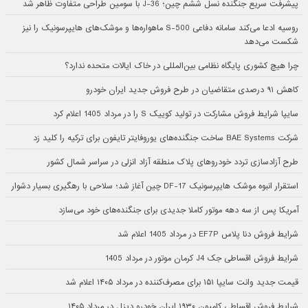
پیشرفت سریع جنگنده نسل ششم چین؛ J-36 با سومین طراحی متفاوت ظاهر شد
روسیه ادعا می‌کند سامانه دفاعی S-500 ماهواره‌ها و موشک‌های هایپرسونیک را نیز
شکست می‌دهد
چرا هیچ کشوری پایگاه نظامی بین‌المللی در خاک ایالات متحده ندارد؟
کاهش ۹۱ درصدی متقاضیان در طرح فروش جدید ایران خودرو
سایپا شرایط فروش مشارکت در تولید کوییک S را در مرداد 1405 اعلام کرد
شرکت BAE Systems ساخت جنگنده‌های یوروفایتر تایفون برای ترکیه را کلید زد
طرح آزادسازی تردد خودروهای پلاک منطقه آزاد انزلی در سراسر شمال کشور
استقرار انبوه موشک هایپرسونیک DF-17 چین آغاز شد؛ سلاحی با رهگیری بسیار دشوار
آمریکا پس از سه دهه موتور کاملا جدیدی برای جنگنده‌های خود می‌سازد
شرایط فروش دنا پلاس EF7P در مرداد 1405 اعلام شد
شرایط فروش اقساطی جک J4 کرمان موتور در مرداد 1405
قیمت جدید وانت سایپا ۱۵۱ برای مصرف‌کننده در مرداد ۱۴۰۵ اعلام شد
شرایط فروش اقساطی کامیون ۱۹۳۰ ایران خودرو دیزل در مرداد ۱۴۰۵