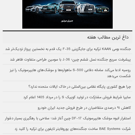
داغ ترین مطالب هفته
جنگنده بومی KAAN ترکیه برای جایگزینی F-35 یک قدم به نخستین پرواز نزدیک‌تر شد
پیشرفت سریع جنگنده نسل ششم چین؛ J-36 با سومین طراحی متفاوت ظاهر شد
روسیه ادعا می‌کند سامانه دفاعی S-500 ماهواره‌ها و موشک‌های هایپرسونیک را نیز
شکست می‌دهد
چرا هیچ کشوری پایگاه نظامی بین‌المللی در خاک ایالات متحده ندارد؟
سایپا شرایط فروش مشارکت در تولید کوییک S را در مرداد 1405 اعلام کرد
کاهش ۹۱ درصدی متقاضیان در طرح فروش جدید ایران خودرو
استقرار انبوه موشک هایپرسونیک DF-17 چین آغاز شد؛ سلاحی با رهگیری بسیار دشوار
شرکت BAE Systems ساخت جنگنده‌های یوروفایتر تایفون برای ترکیه را کلید زد