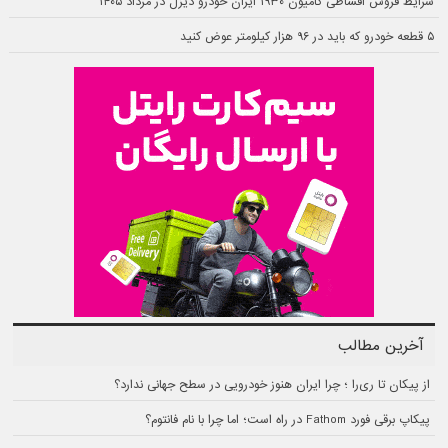
شرایط فروش اقساطی کامیون ۱۹۳۰ ایران خودرو دیزل در مرداد ۱۴۰۵
۵ قطعه خودرو که باید در ۹۶ هزار کیلومتر عوض کنید
آخرین مطالب
از پیکان تا ری‌را ؛ چرا ایران هنوز خودرویی در سطح جهانی ندارد؟
پیکاپ برقی فورد Fathom در راه است؛ اما چرا با نام فانتوم؟