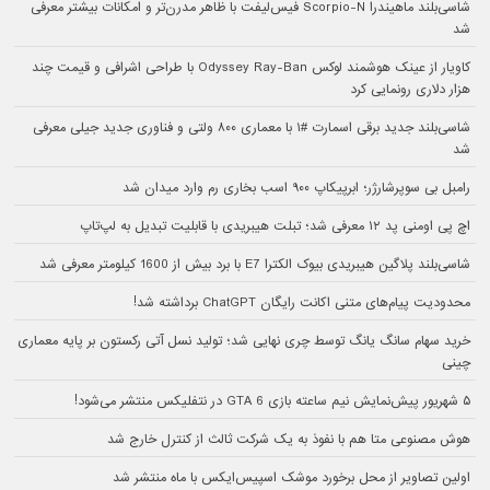
شاسی‌بلند ماهیندرا Scorpio-N فیس‌لیفت با ظاهر مدرن‌تر و امکانات بیشتر معرفی
شد
کاویار از عینک هوشمند لوکس Odyssey Ray-Ban با طراحی اشرافی و قیمت چند
هزار دلاری رونمایی کرد
شاسی‌بلند جدید برقی اسمارت #۱ با معماری ۸۰۰ ولتی و فناوری جدید جیلی معرفی
شد
رامبل بی سوپرشارژر؛ ابرپیکاپ ۹۰۰ اسب بخاری رم وارد میدان شد
اچ پی اومنی پد ۱۲ معرفی شد؛ تبلت هیبریدی با قابلیت تبدیل به لپ‌تاپ
شاسی‌بلند پلاگین هیبریدی بیوک الکترا E7 با برد بیش از 1600 کیلومتر معرفی شد
محدودیت پیام‌های متنی اکانت رایگان ChatGPT برداشته شد!
خرید سهام سانگ‌ یانگ توسط چری نهایی شد؛ تولید نسل آتی رکستون بر پایه معماری
چینی
۵ شهریور پیش‌نمایش نیم ساعته بازی GTA 6 در نتفلیکس منتشر می‌شود!
هوش مصنوعی متا هم با نفوذ به یک شرکت ثالث از کنترل خارج شد
اولین تصاویر از محل برخورد موشک اسپیس‌ایکس با ماه منتشر شد