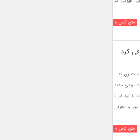
 تایوانی در
متن کامل »
امروز و در کنفرانس IFA 2016 ، ایسوس تبلت زن پد 3
) را معرفی کرد، برندی جدید
از تبلت اندرویدی ایسوس که با هدف مقابله با آیپد ایر 2
جت نیوز و معرفی
متن کامل »