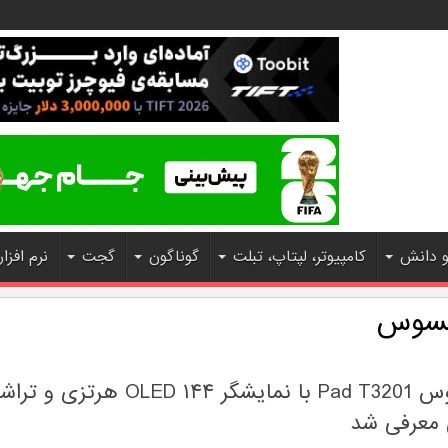
و دانش
کامپیوتر، لپتاپ، تبلت
گوناگون
گجت
نرم افزار
یسوس
تبلت ایسوس Pad T3201 با نمایشگر OLED ۱۴۴ هرتزی و ت
 معرفی شد