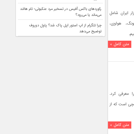
رکوردهای باکس آفیس در تسخیر مرد عنکبوتی؛ تام هالند
ر ایران شامل
می‌ماند یا می‌رود؟
ونگ، هواوی،
چرا تلگرام از اپ استور اپل پاک شد؟ پاول دوروف
توضیح می‌دهد
متن کامل »
ی را معرفی کرد.
Adolpad 10  یک تبلت 10.1 اینچی است که از
متن کامل »