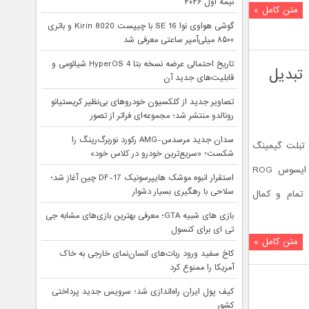
نیمه اول ۲۰۲۶
متن کامل »
گوشی هواوی نوا 16 SE با چیپست Kirin 8020 و باتری
۸۵۰۰ میلی‌آمپر ساعتی معرفی شد
تاریخ احتمالی عرضه نسخه بتا HyperOS 4 شیائومی و
تمند تبدیل
قابلیت‌های جدید آن
تصاویر جدید از کلکسیون خودروهای بی‌نظیر کریستیانو
رونالدو منتشر شد؛ مجموعه‌ای فراتر از تصور
سدان جدید مرسدس-AMG رکورد نوربرگ‌رینگ را
ترین تبلت گیمینگ
شکست؛ «سریع‌ترین خودرو در کلاس خود»
جهان در CES 2022 حضور یافت. تبلت ایسوس ROG
استقرار انبوه موشک هایپرسونیک DF-17 چین آغاز شد؛
سلاحی با رهگیری بسیار دشوار
ینگ تمام و کمال
بازی های شبیه GTA؛ معرفی بهترین بازی‌های مشابه جی
تی ای برای کنسول
متن کامل »
کاخ سفید ورود ربات‌های انسان‌نمای خارجی به خاک
آمریکا را ممنوع کرد
کیف پول ایران راه‌اندازی شد؛ سرویس جدید پرداختی
کشور