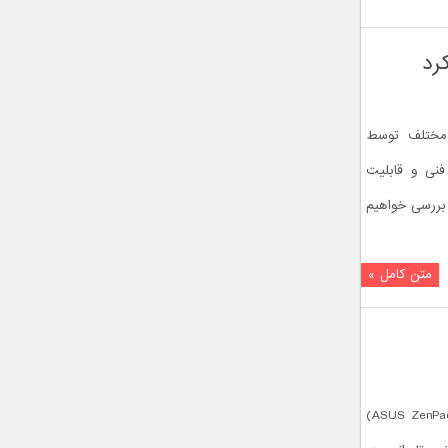
 دو نسخه مختلف توسط
ی و قابلیت‌
و نسخه Z301MFL و Z301ML را بررسی خواهیم
متن کامل »
تبلت ایسوس زن پد 3 اس 8.0 (ASUS ZenPad 3S 8.0)