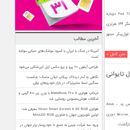
ایسوس با رونمایی از تبلت ایسوس Pad T3201 دوباره
وارد بازار تبلت‌ها شد. این دستگاه به نمایشگر ۱۴۴ هرتزی
 ۸۳۰۰ و باتری غول‌پیکر مجهز
آخرین مطالب
آمریکا در جنگ با ایران با کمبود موشک‌های حیاتی مواجه
متن کامل »
است
طراحی آیفون ۲۰ پرو و پرو مکس اپل این‌شکلی می‌شود
شت غول تایوانی
نگاهی به آمار دردناک پیکاپ ایلان ماسک؛ شکست
سنگین تسلا سایبرتراک در بازار خودروهای برقی
لپ‌تاپ هواوی MateBook Pro S با وزن زیر ۸۰۰ گرمی و
امکانات هوش‌مصنوعی رونمایی شد
شرکت ایسوس با رونمایی از تبلت ایسوس پد – Asus
هواوی Vision Smart Screen 6 SE RGB معرفی شد؛
ز مدت‌ها دوری
اولین تلویزیون جهان با فناوری MiniLED RGB
بازگشت.
ورود سه شرکت چینی به جمع ۱۰ خودروساز برتر جهان در