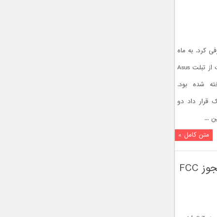
ت ZenPad 3 8.0 را معرفی کرد. به ماه
مه گذشته بر می‌گردیم، در آن زمان صحبت از تبلت Asus
ساخته شده بود.
149. دلار در یک قرار داد دو
 ...
متن کامل »
زن پد 9.7 اینچی ایسوس با مشخصاتی خوب موفق به کسب مجوز FCC