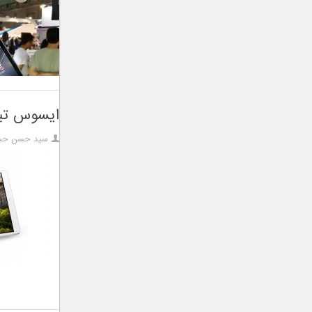
ایسوس تبلت زن پد ۳ اس ۱۰ را برا
سید حسن حس