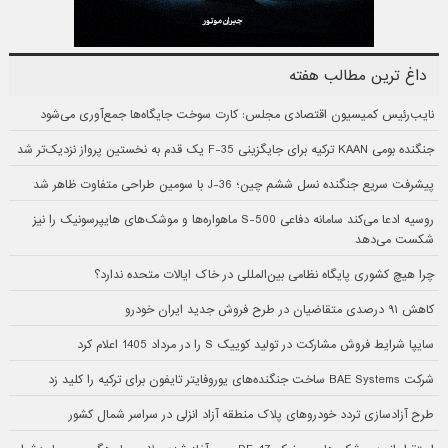
داغ ترین مطالب هفته
نایب‌رئیس کمیسیون اقتصادی مجلس: کارت سوخت جایگاه‌ها جمع‌آوری می‌شود
جنگنده بومی KAAN ترکیه برای جایگزینی F-35 یک قدم به نخستین پرواز نزدیک‌تر شد
پیشرفت سریع جنگنده نسل ششم چین؛ J-36 با سومین طراحی متفاوت ظاهر شد
روسیه ادعا می‌کند سامانه دفاعی S-500 ماهواره‌ها و موشک‌های هایپرسونیک را نیز
شکست می‌دهد
چرا هیچ کشوری پایگاه نظامی بین‌المللی در خاک ایالات متحده ندارد؟
کاهش ۹۱ درصدی متقاضیان در طرح فروش جدید ایران خودرو
سایپا شرایط فروش مشارکت در تولید کوییک S را در مرداد 1405 اعلام کرد
شرکت BAE Systems ساخت جنگنده‌های یوروفایتر تایفون برای ترکیه را کلید زد
طرح آزادسازی تردد خودروهای پلاک منطقه آزاد انزلی در سراسر شمال کشور