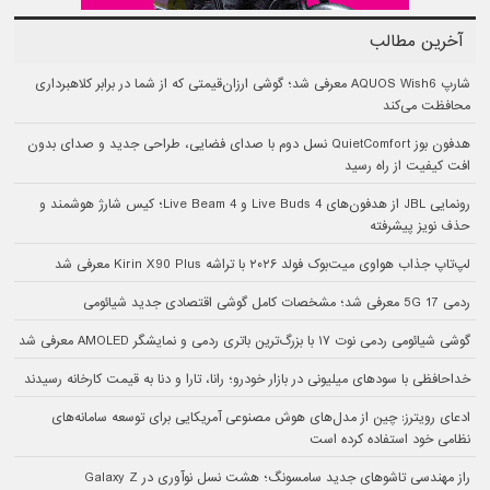
آخرین مطالب
شارپ AQUOS Wish6 معرفی شد؛ گوشی ارزان‌قیمتی که از شما در برابر کلاهبرداری
محافظت می‌کند
هدفون بوز QuietComfort نسل دوم با صدای فضایی، طراحی جدید و صدای بدون
افت کیفیت از راه رسید
رونمایی JBL از هدفون‌های Live Buds 4 و Live Beam 4؛ کیس شارژ هوشمند و
حذف نویز پیشرفته
لپ‌تاپ جذاب هواوی میت‌بوک فولد ۲۰۲۶ با تراشه Kirin X90 Plus معرفی شد
ردمی 17 5G معرفی شد؛ مشخصات کامل گوشی اقتصادی جدید شیائومی
گوشی شیائومی ردمی نوت ۱۷ با بزرگ‌ترین باتری ردمی و نمایشگر AMOLED معرفی شد
خداحافظی با سودهای میلیونی در بازار خودرو؛ رانا، تارا و دنا به قیمت کارخانه رسیدند
ادعای رویترز: چین از مدل‌های هوش مصنوعی آمریکایی برای توسعه سامانه‌های
نظامی خود استفاده کرده است
راز مهندسی تاشوهای جدید سامسونگ؛ هشت نسل نوآوری در Galaxy Z