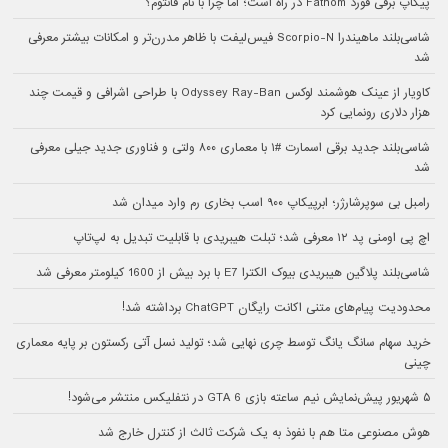
پیکاپ برقی فورد Fathom در راه است؛ اما چرا با نام فانتوم؟
شاسی‌بلند ماهیندرا Scorpio-N فیس‌لیفت با ظاهر مدرن‌تر و امکانات بیشتر معرفی
شد
کاویار از عینک هوشمند لوکس Odyssey Ray-Ban با طراحی اشرافی و قیمت چند
هزار دلاری رونمایی کرد
شاسی‌بلند جدید برقی اسمارت #۱ با معماری ۸۰۰ ولتی و فناوری جدید جیلی معرفی
شد
رامبل بی سوپرشارژر؛ ابرپیکاپ ۹۰۰ اسب بخاری رم وارد میدان شد
اچ پی اومنی پد ۱۲ معرفی شد؛ تبلت هیبریدی با قابلیت تبدیل به لپ‌تاپ
شاسی‌بلند پلاگین هیبریدی بیوک الکترا E7 با برد بیش از 1600 کیلومتر معرفی شد
محدودیت پیام‌های متنی اکانت رایگان ChatGPT برداشته شد!
خرید سهام سانگ‌ یانگ توسط چری نهایی شد؛ تولید نسل آتی رکستون بر پایه معماری
چینی
۵ شهریور پیش‌نمایش نیم ساعته بازی GTA 6 در نتفلیکس منتشر می‌شود!
هوش مصنوعی متا هم با نفوذ به یک شرکت ثالث از کنترل خارج شد