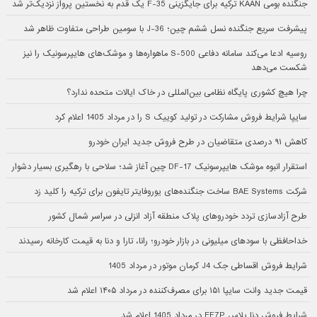
جنگنده بومی KAAN ترکیه برای جایگزینی F-35 یک قدم به نخستین پرواز نزدیک‌تر شد
پیشرفت سریع جنگنده نسل ششم چین؛ J-36 با سومین طراحی متفاوت ظاهر شد
روسیه ادعا می‌کند سامانه دفاعی S-500 ماهواره‌ها و موشک‌های هایپرسونیک را نیز
شکست می‌دهد
چرا هیچ کشوری پایگاه نظامی بین‌المللی در خاک ایالات متحده ندارد؟
سایپا شرایط فروش مشارکت در تولید کوییک S را در مرداد 1405 اعلام کرد
کاهش ۹۱ درصدی متقاضیان در طرح فروش جدید ایران خودرو
استقرار انبوه موشک هایپرسونیک DF-17 چین آغاز شد؛ سلاحی با رهگیری بسیار دشوار
شرکت BAE Systems ساخت جنگنده‌های یوروفایتر تایفون برای ترکیه را کلید زد
طرح آزادسازی تردد خودروهای پلاک منطقه آزاد انزلی در سراسر شمال کشور
خداحافظی با سودهای میلیونی در بازار خودرو؛ رانا، تارا و دنا به قیمت کارخانه رسیدند
شرایط فروش اقساطی جک J4 کرمان موتور در مرداد 1405
قیمت جدید وانت سایپا ۱۵۱ برای مصرف‌کننده در مرداد ۱۴۰۵ اعلام شد
شرایط فروش دنا پلاس EF7P در مرداد 1405 اعلام شد