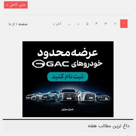
متن کامل »
۱
۲
۳
۴
۵
»
...
آخر »
صفحه ۱ از ۱۰
داغ ترین مطالب هفته