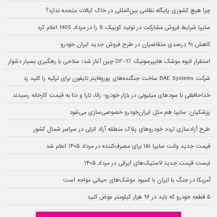
چرا هیچ کشوری پایگاه نظامی بین‌المللی در خاک ایالات متحده ندارد؟
سایپا شرایط فروش مشارکت در تولید کوییک S را در مرداد 1405 اعلام کرد
کاهش ۹۱ درصدی متقاضیان در طرح فروش جدید ایران خودرو
استقرار انبوه موشک هایپرسونیک DF-17 چین آغاز شد؛ سلاحی با رهگیری بسیار دشوار
شرکت BAE Systems ساخت جنگنده‌های یوروفایتر تایفون برای ترکیه را کلید زد
خداحافظی با سودهای میلیونی در بازار خودرو؛ رانا، تارا و دنا به قیمت کارخانه رسیدند
پزشکیان: سایپا هم مثل ایران‌خودرو خصوصی‌سازی می‌شود
طرح آزادسازی تردد خودروهای پلاک منطقه آزاد انزلی در سراسر شمال کشور
قیمت جدید وانت سایپا ۱۵۱ برای مصرف‌کننده در مرداد ۱۴۰۵ اعلام شد
لیست قیمت جدید لاستیک‌های ایرانی در مرداد ۱۴۰۵
آمریکا در جنگ با ایران با کمبود موشک‌های حیاتی مواجه است
۵ قطعه خودرو که باید در ۹۶ هزار کیلومتر عوض کنید