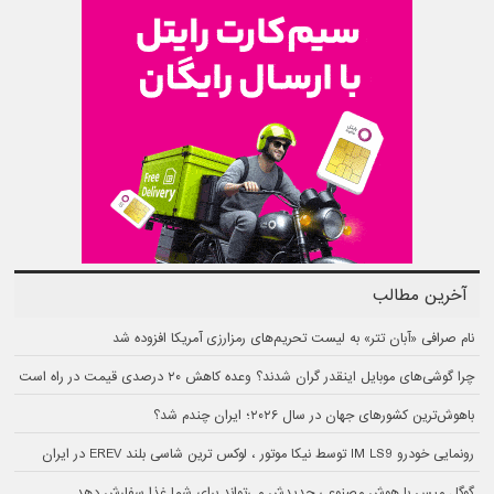
آخرین مطالب
نام صرافی «آبان‌ تتر» به لیست تحریم‌های رمزارزی آمریکا افزوده شد
چرا گوشی‌های موبایل اینقدر گران شدند؟ وعده کاهش ۲۰ درصدی قیمت در راه است
باهوش‌ترین کشورهای جهان در سال ۲۰۲۶؛ ایران چندم شد؟
رونمایی خودرو IM LS9 توسط نیکا موتور ، لوکس ترین شاسی بلند EREV در ایران
گوگل مپس با هوش مصنوعی جدیدش می‌تواند برای شما غذا سفارش دهد