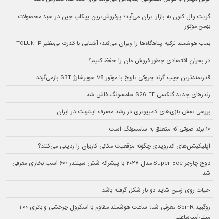
گریت وال کنون به بازار ایران می‌آید؛ پرفروش‌ترین پیکاپ چین در سبد محصولات
بهمن موتور
بمب هوشمند ترکیه پناهگاه‌ها را ویران می‌کند؛ آشنایی با قدرت بی‌نظیر TOLUN-P
در بحران اقتصادی چطور فروش مان را حفظ کنیم؟
قدرتمندترین جیپ گرند چروکی تاریخ با موتور V8 سوپرشارژ SRT بازمی‌گردد
رندرهای جدید گلکسی S26 FE سامسونگ فاش شد
بررسی نقش بازی‌های کامپیوتری در رشد مصرف اینترنت در ایران
۱۰ برند صوتی که متعلق به سامسونگ است
اپلیکیشن‌های اندرویدی چگونه موقعیت مکانی کاربران را ردیابی می‌کنند؟
دوج چارجر Super Bee مدل ۲۰۲۷ با پیشرانه شش سیلندر ۶۰۰ اسب بخاری معرفی
شد
حیات روی زمین شاید دو بار شکل گرفته باشد
روگبید SpinR معرفی شد؛ ساعت هوشمند مقاوم با اسکرول چرخشی و باتری ۱۱۰۰
میلی‌آمپرساعتی