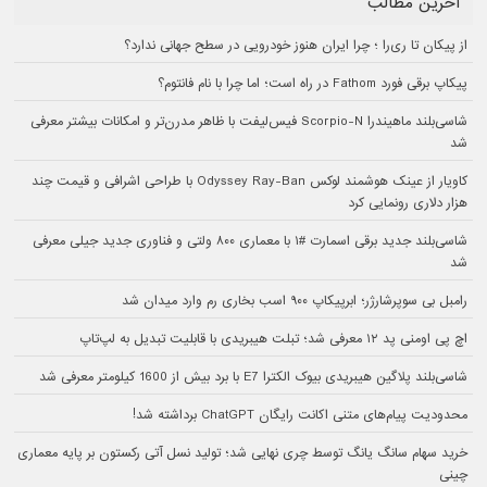
آخرین مطالب
از پیکان تا ری‌را ؛ چرا ایران هنوز خودرویی در سطح جهانی ندارد؟
پیکاپ برقی فورد Fathom در راه است؛ اما چرا با نام فانتوم؟
شاسی‌بلند ماهیندرا Scorpio-N فیس‌لیفت با ظاهر مدرن‌تر و امکانات بیشتر معرفی
شد
کاویار از عینک هوشمند لوکس Odyssey Ray-Ban با طراحی اشرافی و قیمت چند
هزار دلاری رونمایی کرد
شاسی‌بلند جدید برقی اسمارت #۱ با معماری ۸۰۰ ولتی و فناوری جدید جیلی معرفی
شد
رامبل بی سوپرشارژر؛ ابرپیکاپ ۹۰۰ اسب بخاری رم وارد میدان شد
اچ پی اومنی پد ۱۲ معرفی شد؛ تبلت هیبریدی با قابلیت تبدیل به لپ‌تاپ
شاسی‌بلند پلاگین هیبریدی بیوک الکترا E7 با برد بیش از 1600 کیلومتر معرفی شد
محدودیت پیام‌های متنی اکانت رایگان ChatGPT برداشته شد!
خرید سهام سانگ‌ یانگ توسط چری نهایی شد؛ تولید نسل آتی رکستون بر پایه معماری
چینی