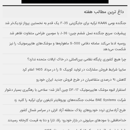
داغ ترین مطالب هفته
جنگنده بومی KAAN ترکیه برای جایگزینی F-35 یک قدم به نخستین پرواز نزدیک‌تر شد
پیشرفت سریع جنگنده نسل ششم چین؛ J-36 با سومین طراحی متفاوت ظاهر شد
روسیه ادعا می‌کند سامانه دفاعی S-500 ماهواره‌ها و موشک‌های هایپرسونیک را نیز
شکست می‌دهد
چرا هیچ کشوری پایگاه نظامی بین‌المللی در خاک ایالات متحده ندارد؟
سایپا شرایط فروش مشارکت در تولید کوییک S را در مرداد 1405 اعلام کرد
کاهش ۹۱ درصدی متقاضیان در طرح فروش جدید ایران خودرو
استقرار انبوه موشک هایپرسونیک DF-17 چین آغاز شد؛ سلاحی با رهگیری بسیار دشوار
شرکت BAE Systems ساخت جنگنده‌های یوروفایتر تایفون برای ترکیه را کلید زد
طرح آزادسازی تردد خودروهای پلاک منطقه آزاد انزلی در سراسر شمال کشور
خداحافظی با سودهای میلیونی در بازار خودرو؛ رانا، تارا و دنا به قیمت کارخانه رسیدند