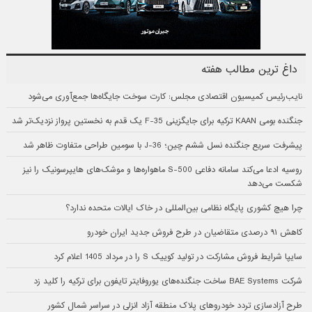
داغ ترین مطالب هفته
نایب‌رئیس کمیسیون اقتصادی مجلس: کارت سوخت جایگاه‌ها جمع‌آوری می‌شود
جنگنده بومی KAAN ترکیه برای جایگزینی F-35 یک قدم به نخستین پرواز نزدیک‌تر شد
پیشرفت سریع جنگنده نسل ششم چین؛ J-36 با سومین طراحی متفاوت ظاهر شد
روسیه ادعا می‌کند سامانه دفاعی S-500 ماهواره‌ها و موشک‌های هایپرسونیک را نیز
شکست می‌دهد
چرا هیچ کشوری پایگاه نظامی بین‌المللی در خاک ایالات متحده ندارد؟
کاهش ۹۱ درصدی متقاضیان در طرح فروش جدید ایران خودرو
سایپا شرایط فروش مشارکت در تولید کوییک S را در مرداد 1405 اعلام کرد
شرکت BAE Systems ساخت جنگنده‌های یوروفایتر تایفون برای ترکیه را کلید زد
طرح آزادسازی تردد خودروهای پلاک منطقه آزاد انزلی در سراسر شمال کشور