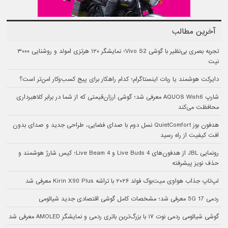
آخرین مطالب
تجربه بصری بی‌نظیر با گوشی Vivo S2؛ نمایشگر ۱۲۰ هرتزی امولد و روشنایی ۳۰۰۰
نیت
دایرکت هوشمند یا ربات اینستاگرام؛ کدام راهکار برای پیج کسب‌وکار امن‌تر است؟
شارپ AQUOS Wish6 معرفی شد؛ گوشی ارزان‌قیمتی که از شما در برابر کلاهبرداری
محافظت می‌کند
هدفون بوز QuietComfort نسل دوم با صدای فضایی، طراحی جدید و صدای بدون
افت کیفیت از راه رسید
رونمایی JBL از هدفون‌های Live Buds 4 و Live Beam 4؛ کیس شارژ هوشمند و
حذف نویز پیشرفته
لپ‌تاپ جذاب هواوی میت‌بوک فولد ۲۰۲۶ با تراشه Kirin X90 Plus معرفی شد
ردمی 17 5G معرفی شد؛ مشخصات کامل گوشی اقتصادی جدید شیائومی
گوشی شیائومی ردمی نوت ۱۷ با بزرگ‌ترین باتری ردمی و نمایشگر AMOLED معرفی شد