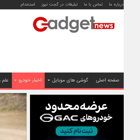
درباره ما
تماس با ما
تبلیغات در گجت نیوز
استخدام
صفحه اصلی
گوشی های موبایل
اخبار خودرو
علم 