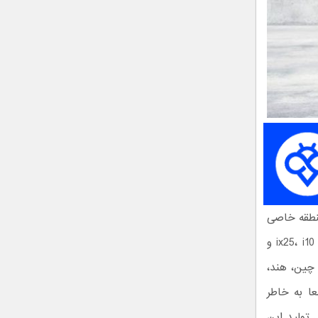
منطقه خاصی
از کره زمین طراحی و تولید می‌شوند. به طور مثال می‌توان به خودروهای هیوندای ix25، i10 و
 چین، هند،
عا به خاطر
 تولید این