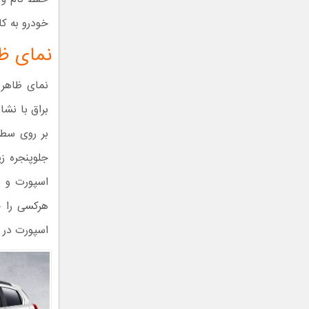
خودرو به کار
نمای ظ
نمای ظاهر 
براق با نشا
بر روی سطح
جلوپنجره ز
اسپورت و م
هرکسی را ج
اسپورت در ق