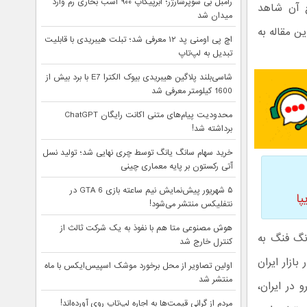
رامبل بی سوپرشارژر؛ ابرپیکاپ ۹۰۰ اسب بخاری رم وارد
ع آن شاهد
میدان شد
ن مقاله به
اچ پی اومنی پد ۱۲ معرفی شد؛ تبلت هیبریدی با قابلیت
تبدیل به لپ‌تاپ
شاسی‌بلند پلاگین هیبریدی بیوک الکترا E7 با برد بیش از
1600 کیلومتر معرفی شد
محدودیت پیام‌های متنی اکانت رایگان ChatGPT
برداشته شد!
خرید سهام سانگ‌ یانگ توسط چری نهایی شد؛ تولید نسل
آتی رکستون بر پایه معماری چینی
۵ شهریور پیش‌نمایش نیم ساعته بازی GTA 6 در
نتفلیکس منتشر می‌شود!
هوش مصنوعی متا هم با نفوذ به یک شرکت ثالث از
 همکاری دانگ فنگ به
کنترل خارج شد
 یانگ تیوولی در بازار ایران
اولین تصاویر از محل برخورد موشک اسپیس‌ایکس با ماه
منتشر شد
 در ایران،
مردم از گرانی قیمت‌ها به اجاره لپ‌تاپ روی آورده‌اند!