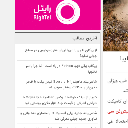
آخرین مطالب
از پیکان تا ری‌را ؛ چرا ایران هنوز خودرویی در سطح
جهانی ندارد؟
پیکاپ برقی فورد Fathom در راه است؛ اما چرا با نام
فانتوم؟
صات فنی، ویژگی
شاسی‌بلند ماهیندرا Scorpio-N فیس‌لیفت با ظاهر
مدرن‌تر و امکانات بیشتر معرفی شد
شد.
کاویار از عینک هوشمند لوکس Odyssey Ray-Ban با
ان کامپکت
طراحی اشرافی و قیمت چند هزار دلاری رونمایی کرد
تروئن سی
شاسی‌بلند جدید برقی اسمارت #۱ با معماری ۸۰۰ ولتی و
فناوری جدید جیلی معرفی شد
تروئن C3-XR نام دارد که احتمالا طی