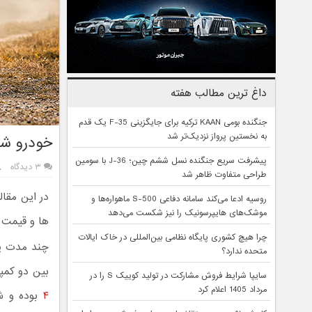
داغ ترین مطالب هفته
جنگنده بومی KAAN ترکیه برای جایگزینی F-35 یک قدم
به نخستین پرواز نزدیک‌تر شد
خودرو شاسی بلند س
پیشرفت سریع جنگنده نسل ششم چین؛ J-36 با سومین
۳ دیدگاه
طراحی متفاوت ظاهر شد
در این مقال
روسیه ادعا می‌کند سامانه دفاعی S-500 ماهواره‌ها و
موشک‌های هایپرسونیک را نیز شکست می‌دهد
ها و قیمت ا
چرا هیچ کشوری پایگاه نظامی بین‌المللی در خاک ایالات
چند مدت پ
متحده ندارد؟
بین دو کمپا
سایپا شرایط فروش مشارکت در تولید کوییک S را در
مرداد 1405 اعلام کرد
۴