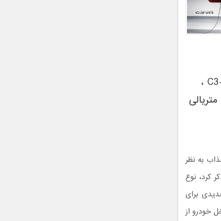
سیتروئن C3-XR ،
 متریالی
 است تا کابین سیتروئن C3-XR زیبا و جذاب به نظر
ر کرد، نوع
دیدی برای
ل خودرو از