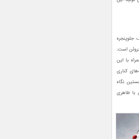
 جلوپنجره
تروئن است.
اه با این
‌های کناری
ستین نگاه
ی با ظاهری