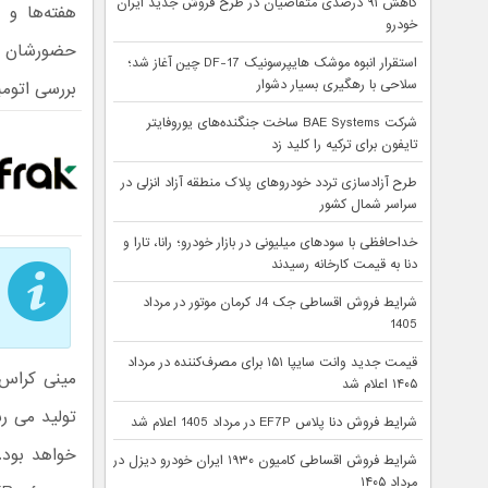
کاهش ۹۱ درصدی متقاضیان در طرح فروش جدید ایران
هفته‌ها و 
خودرو
حضورشان در
استقرار انبوه موشک هایپرسونیک DF-17 چین آغاز شد؛
سلاحی با رهگیری بسیار دشوار
بررسی اتومبیل سیتروئن C3-XR ب
شرکت BAE Systems ساخت جنگنده‌های یوروفایتر
تایفون برای ترکیه را کلید زد
طرح آزادسازی تردد خودروهای پلاک منطقه آزاد انزلی در
سراسر شمال کشور
خداحافظی با سودهای میلیونی در بازار خودرو؛ رانا، تارا و
دنا به قیمت کارخانه رسیدند
شرایط فروش اقساطی جک J4 کرمان موتور در مرداد
1405
قیمت جدید وانت سایپا ۱۵۱ برای مصرف‌کننده در مرداد
۱۴۰۵ اعلام شد
شرایط فروش دنا پلاس EF7P در مرداد 1405 اعلام شد
خواهد بود.
شرایط فروش اقساطی کامیون ۱۹۳۰ ایران خودرو دیزل در
مرداد ۱۴۰۵