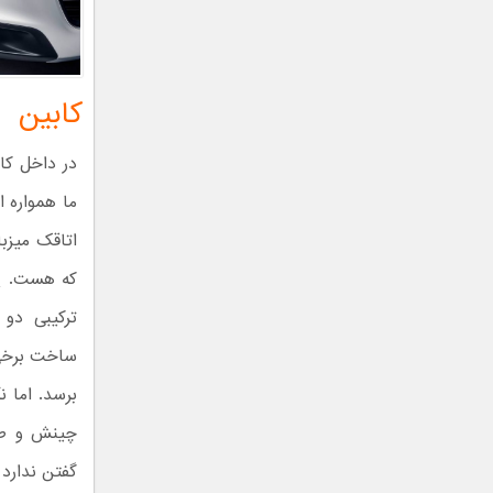
کابین
در داخل کا
ما همواره ا
اتاقک میزبا
که هست. ی
ترکیبی دو 
برسد. اما ن
چینش و طر
گفتن ندارد 