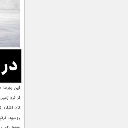
این روزها 
i20 اشار
روسیه، ترکی
حفظ نام و 