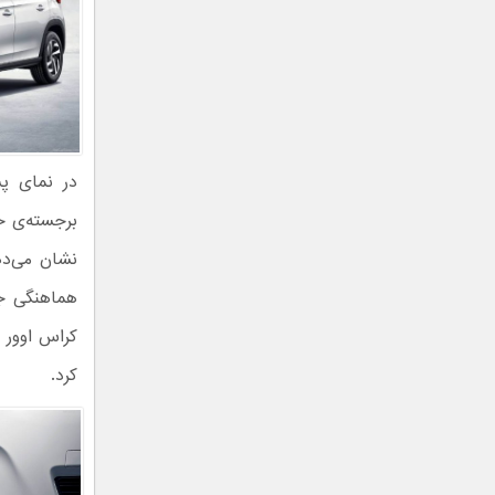
در نمای پش
برجسته‌ی خو
نشان می‌دهد
کراس اوور 
کرد.