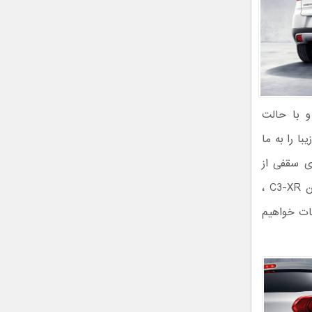
و با حالت
ا را به ما
ای سقفی از
هماهنگی جذابی برخوردار است. تمامی این‌ها جذابیت‌های نمای خارجی سیتروئن C3-XR ،
قات خواهیم