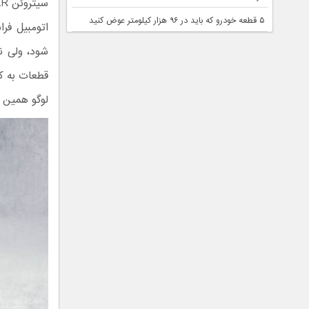
۵ قطعه خودرو که باید در ۹۶ هزار کیلومتر عوض کنید
اتومبیل فر
شود، ولی نب
قطعات به کا
لوگو همین ش