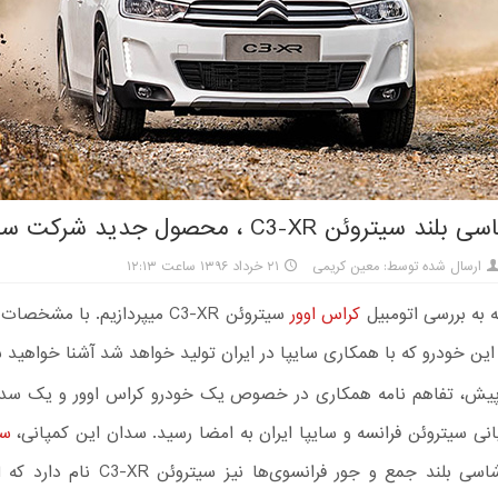
یتروئن C3-XR ، محصول جدید شرکت سایپا
ارسال شده توسط: معین کریمی
۲۱ خرداد ۱۳۹۶ ساعت ۱۲:۱۳
ه به بررسی اتومبیل
کراس اوور
سیتروئن C3-XR میپردازیم. با مشخ
ین خودرو که با همکاری سایپا در ایران تولید خواهد شد آشنا خواهید 
یش، تفاهم نامه همکاری در خصوص یک خودرو کراس اوور و یک سد
نی سیتروئن فرانسه و سایپا ایران به امضا رسید. سدان این کمپانی،
سی
بوده و شاسی بلند جمع و جور فرانسوی‌ها نیز سی