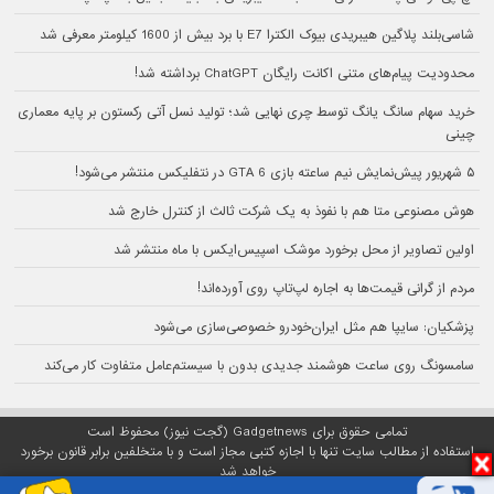
شاسی‌بلند پلاگین هیبریدی بیوک الکترا E7 با برد بیش از 1600 کیلومتر معرفی شد
محدودیت پیام‌های متنی اکانت رایگان ChatGPT برداشته شد!
خرید سهام سانگ‌ یانگ توسط چری نهایی شد؛ تولید نسل آتی رکستون بر پایه معماری
چینی
۵ شهریور پیش‌نمایش نیم ساعته بازی GTA 6 در نتفلیکس منتشر می‌شود!
هوش مصنوعی متا هم با نفوذ به یک شرکت ثالث از کنترل خارج شد
اولین تصاویر از محل برخورد موشک اسپیس‌ایکس با ماه منتشر شد
مردم از گرانی قیمت‌ها به اجاره لپ‌تاپ روی آورده‌اند!
پزشکیان: سایپا هم مثل ایران‌خودرو خصوصی‌سازی می‌شود
سامسونگ روی ساعت هوشمند جدیدی بدون با سیستم‌عامل متفاوت کار می‌کند
تمامی حقوق برای Gadgetnews (گجت نیوز) محفوظ است
استفاده از مطالب سایت تنها با اجازه کتبی مجاز است و با متخلفین برابر قانون برخورد
خواهد شد
پلتفرم گجت نیوز روی
سرور اختصاصی
مبین هاست میزبانی می‌شود