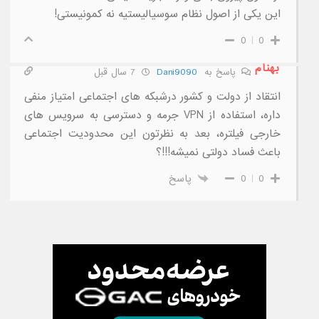
این یکی از اصول نظام سوسیالیستیه نه کمونیستی!
0
0
بهنام
پاسخ به
Dani9090
7 سال قبل
انتقاد از دولت و کشور درشبکه های اجتماعی امتیاز منفی
داره، استفاده از VPN جرمه و دسترسی به سرویس های
خارجی فیلتره، بعد به نظرتون این محدودیت اجتماعی
باعث فساد دولتی نمیشه!!!؟
0
0
پاسخ