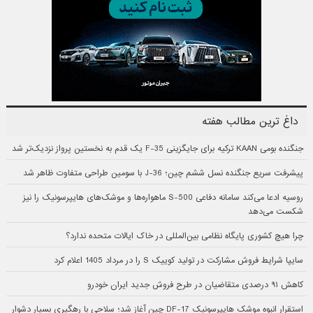
داغ ترین مطالب هفته
جنگنده بومی KAAN ترکیه برای جایگزینی F-35 یک قدم به نخستین پرواز نزدیک‌تر شد
پیشرفت سریع جنگنده نسل ششم چین؛ J-36 با سومین طراحی متفاوت ظاهر شد
روسیه ادعا می‌کند سامانه دفاعی S-500 ماهواره‌ها و موشک‌های هایپرسونیک را نیز
شکست می‌دهد
چرا هیچ کشوری پایگاه نظامی بین‌المللی در خاک ایالات متحده ندارد؟
سایپا شرایط فروش مشارکت در تولید کوییک S را در مرداد 1405 اعلام کرد
کاهش ۹۱ درصدی متقاضیان در طرح فروش جدید ایران خودرو
استقرار انبوه موشک هایپرسونیک DF-17 چین آغاز شد؛ سلاحی با رهگیری بسیار دشوار