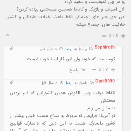
رو هر چی کمونیست و سفید کرده
الان اسپانیا و بلژیک و کانادا همچین سیستمی پیاده کردن؟
این جور جبر های اجتمائی فقط باعث اختلاف طبقاتی و کشتن
خلاقیت های اجتماع میشه
0
0
Sephiroth
پاسخ به
رضا
8 سال قبل
کومنیست که خوبه ولی این کار ایننا خوب نیست
0
0
پاسخ
Dani9090
پاسخ به
رضا
8 سال قبل
اتفاقا دولت چین الگوش همین کشورایی که نام بردین
هستش
یه مثال می زنم
تو آمریکا جرایمی که مربوط به سلاح هست خیلی بیشتر از
کشور دانمارک هست به این دلیل که دانمارک قوانین
محدود کننده سلاح شدیدتری داره در حالی که آمریکا