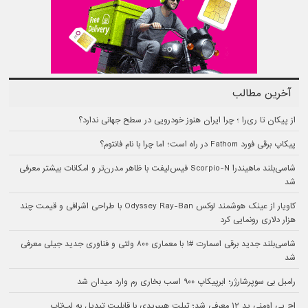
آخرین مطالب
از پیکان تا ری‌را ؛ چرا ایران هنوز خودرویی در سطح جهانی ندارد؟
پیکاپ برقی فورد Fathom در راه است؛ اما چرا با نام فانتوم؟
شاسی‌بلند ماهیندرا Scorpio-N فیس‌لیفت با ظاهر مدرن‌تر و امکانات بیشتر معرفی
شد
کاویار از عینک هوشمند لوکس Odyssey Ray-Ban با طراحی اشرافی و قیمت چند
هزار دلاری رونمایی کرد
شاسی‌بلند جدید برقی اسمارت #۱ با معماری ۸۰۰ ولتی و فناوری جدید جیلی معرفی
شد
رامبل بی سوپرشارژر؛ ابرپیکاپ ۹۰۰ اسب بخاری رم وارد میدان شد
اچ پی اومنی پد ۱۲ معرفی شد؛ تبلت هیبریدی با قابلیت تبدیل به لپ‌تاپ