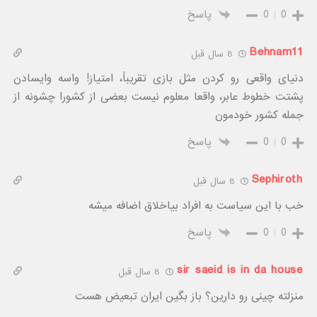
0
0
پاسخ
Behnam11
8 سال قبل
دنیای واقعی رو کردن مثل بازی تقریباً، امتیاز! واسه وایسادن
پشتت خطوط عابر، واقعا معلوم نیست بعضی از کشورا چشونه از
جمله کشور خودمون
0
0
پاسخ
Sephiroth
8 سال قبل
خب با این سیاست به افراد بیاخلاق اضافه میشه
0
0
پاسخ
sir saeid is in da house
8 سال قبل
منزلته چینی رو دارین؟ باز بگین ایران تبعیض هست