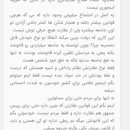
اینجوری نیست
یه اصل در اجتماع میلیونی وجود داره که می گه هرچی
قوانین بیشتر باشه و هنجار شکن ها کمتر باشن آزادی تو
اون جامعه بیشتره ولی از نظارت هیچ حرفی توش نیست
این کاری که دولت چین میکنه اتفاقا تو نوع خودش قابل
تحسینه چرا؟ چون تونسته یه جامعه میلیاردی رو قانونمد
بکنه یعنی به مردمش تلقین کرده قانونمند بودنت نه تنها
به نفع جامعه مدنیه بلکه به نفع خود شخص هست
فقط نوع نظارتش نظام پاداش و تنبیه هستش که درست
و غلط بودنش در حد سواد بنده نیست فقط اینو میتونم
بگم اینجور نظامی برای کشور خودمون به شدت احساس
میشه.
نه تنها برای مردم حتی برای مسئولین
اینم بگم این قوانین نظارتی که چین داره حتی برای رییس
جمهور هم نظارت داره و فقط مردم نیست. خودمونی بگم
که این قانونش میگه بم ربطی نداره تو کی هستی و باید
از قانون پیروی بکنی وگرنه جریمه میشی