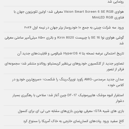
رونمایی شد
هواوی Vision Smart Screen 6 SE RGB معرفی شد؛ اولین تلویزیون جهان با
فناوری MiniLED RGB
ورود سه شرکت چینی به جمع ۱۰ خودروساز برتر جهان در نیمه اول ۲۰۲۶
گوشی هواوی نوا 16 SE با چیپست Kirin 8020 و باتری ۸۵۰۰ میلی‌آمپر ساعتی معرفی
شد
تاریخ احتمالی عرضه نسخه بتا HyperOS 4 شیائومی و قابلیت‌های جدید آن
تصاویر جدید از کلکسیون خودروهای بی‌نظیر کریستیانو رونالدو منتشر شد؛ مجموعه‌ای
فراتر از تصور
سدان جدید مرسدس-AMG رکورد نوربرگ‌رینگ را شکست؛ «سریع‌ترین خودرو در
کلاس خود»
استقرار انبوه موشک هایپرسونیک DF-17 چین آغاز شد؛ سلاحی با رهگیری بسیار
دشوار
بازی های شبیه GTA؛ معرفی بهترین بازی‌های مشابه جی تی ای برای کنسول
کاخ سفید ورود ربات‌های انسان‌نمای خارجی به خاک آمریکا را ممنوع کرد