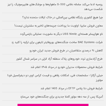
روسیه ادعا می‌کند سامانه دفاعی S-500 ماهواره‌ها و موشک‌های هایپرسونیک را نیز
شکست می‌دهد
چرا هیچ کشوری پایگاه نظامی بین‌المللی در خاک ایالات متحده ندارد؟
معاون فروش سایپا: اولویت ما پرداخت جریمه‌های تاخیر به مشتریان نیست!
ناو هواپیمابر هسته‌ای USS Nimitz دیگر به ماموریت عملیاتی بازنمی‌گردد
شرکت BAE Systems ساخت جنگنده‌های یوروفایتر تایفون برای ترکیه را کلید زد
کاهش ۹۱ درصدی متقاضیان در طرح فروش جدید ایران خودرو
طرح آزادسازی تردد خودروهای پلاک منطقه آزاد انزلی در سراسر شمال کشور
شرایط فروش محصولات مدیران خودرو در مرداد ۱۴۰۵ اعلام شد
جیلی آزکارا ؛ مشخصات فنی، امکانات رفاهی و قیمت کراس اوور دو دیفرانسیل فردا
موتورز
شرایط فروش دنا پلاس EF7P در مرداد 1405 اعلام شد
آمریکا پس از سه دهه موتور کاملا جدیدی برای جنگنده‌های خود می‌سازد