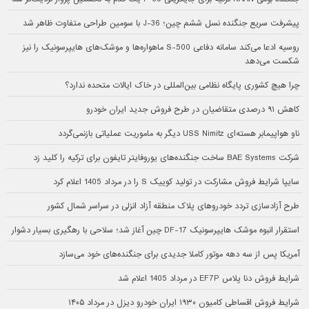
پیشرفت سریع جنگنده نسل ششم چین؛ J-36 با سومین طراحی متفاوت ظاهر شد
روسیه ادعا می‌کند سامانه دفاعی S-500 ماهواره‌ها و موشک‌های هایپرسونیک را نیز
شکست می‌دهد
چرا هیچ کشوری پایگاه نظامی بین‌المللی در خاک ایالات متحده ندارد؟
کاهش ۹۱ درصدی متقاضیان در طرح فروش جدید ایران خودرو
ناو هواپیمابر هسته‌ای USS Nimitz دیگر به ماموریت عملیاتی بازنمی‌گردد
شرکت BAE Systems ساخت جنگنده‌های یوروفایتر تایفون برای ترکیه را کلید زد
سایپا شرایط فروش مشارکت در تولید کوییک S را در مرداد 1405 اعلام کرد
طرح آزادسازی تردد خودروهای پلاک منطقه آزاد انزلی در سراسر شمال کشور
استقرار انبوه موشک هایپرسونیک DF-17 چین آغاز شد؛ سلاحی با رهگیری بسیار دشوار
آمریکا پس از سه دهه موتور کاملا جدیدی برای جنگنده‌های خود می‌سازد
شرایط فروش دنا پلاس EF7P در مرداد 1405 اعلام شد
شرایط فروش اقساطی کامیون ۱۹۳۰ ایران خودرو دیزل در مرداد ۱۴۰۵