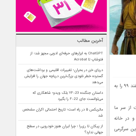
آخرین مطالب
ChatGPT به ابزارهای حرفه‌ای ادوبی مجهز شد؛ از
فتوشاپ تا Acrobat
دریای خزر در بحران؛ تغییرات اقلیمی و برداشت‌های
گسترده خطر نابودی بزرگ‌ترین دریاچه جهان را افزایش
می‌دهد
در این مطلب با یک ویدیو، بهترین فیلم ها و سریال های به نمایش درآمده در اسفند ۹۹ را به
داستان جنگنده YF-23 بلک ویدو؛ شاهکاری که
می‌توانست جای F-22 را بگیرد
کرونا دست از سر ما
ماتریکس ۵ در راه است؛ تاریخ احتمالی اکران مشخص
شد
و در خانه
از پیکان تا ری‌را ؛ چرا ایران هنوز خودرویی در سطح
ین سرگرمی
جهانی ندارد؟