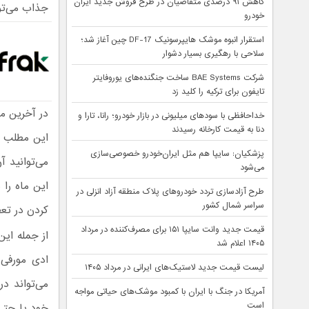
کاهش ۹۱ درصدی متقاضیان در طرح فروش جدید ایران
جذاب می‌تواند 
خودرو
استقرار انبوه موشک هایپرسونیک DF-17 چین آغاز شد؛
سلاحی با رهگیری بسیار دشوار
شرکت BAE Systems ساخت جنگنده‌های یوروفایتر
تایفون برای ترکیه را کلید زد
خداحافظی با سودهای میلیونی در بازار خودرو؛ رانا، تارا و
دنا به قیمت کارخانه رسیدند
این مطلب می
پزشکیان: سایپا هم مثل ایران‌خودرو خصوصی‌سازی
می‌توانید 
می‌شود
این ماه را 
طرح آزادسازی تردد خودروهای پلاک منطقه آزاد انزلی در
سراسر شمال کشور
کردن در تعط
قیمت جدید وانت سایپا ۱۵۱ برای مصرف‌کننده در مرداد
۱۴۰۵ اعلام شد
لیست قیمت جدید لاستیک‌های ایرانی در مرداد ۱۴۰۵
می‌تواند در نوروز ۱۴۰۰ خنده را به لب‌های شم
آمریکا در جنگ با ایران با کمبود موشک‌های حیاتی مواجه
است