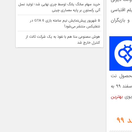
خرید سهام سانگ‌ یانگ توسط چری نهایی شد؛ تولید نسل
ی‌شود. Chaos Walking هم یک فیلم اقتباسی
آتی رکستون بر پایه معماری چینی
 بازیگران
۵ شهریور پیش‌نمایش نیم ساعته بازی GTA 6 در
نتفلیکس منتشر می‌شود!
هوش مصنوعی متا هم با نفوذ به یک شرکت ثالث از
کنترل خارج شد
ی و رمزآلود محصول نت
فلیکس یعنی Behind Her Eyes جزو جدیدترین و بهترین سریال‌هایی بودند که در اسفند ۹۹ به
دیوی
بهترین
۹۹