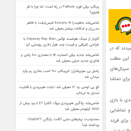
پیکاپ برقی فورد Fathom در راه است؛ اما چرا با نام
فانتوم؟
شاسی‌بلند ماهیندرا Scorpio-N فیس‌لیفت با ظاهر
مدرن‌تر و امکانات بیشتر معرفی شد
کاویار از عینک هوشمند لوکس Odyssey Ray-Ban با
طراحی اشرافی و قیمت چند هزار دلاری رونمایی کرد
رسیدند که در
شاسی‌بلند جدید برقی اسمارت #۱ با معماری ۸۰۰ ولتی و
ه این مطلب
فناوری جدید جیلی معرفی شد
 سریال‌های
رامبل بی سوپرشارژر؛ ابرپیکاپ ۹۰۰ اسب بخاری رم وارد
میدان شد
برای تماشا
اچ پی اومنی پد ۱۲ معرفی شد؛ تبلت هیبریدی با قابلیت
تبدیل به لپ‌تاپ
که یک دنباله کمدی با بازی
شاسی‌بلند پلاگین هیبریدی بیوک الکترا E7 با برد بیش از
1600 کیلومتر معرفی شد
رحال و تماشایی
محدودیت پیام‌های متنی اکانت رایگان ChatGPT
برای فرزند
برداشته شد!
Raya and the L تازه‌ترین اثر والت دیزنی