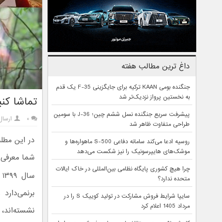
داغ ترین مطالب هفته
جنگنده بومی KAAN ترکیه برای جایگزینی F-35 یک قدم
به نخستین پرواز نزدیک‌تر شد
تماشا کنی
پیشرفت سریع جنگنده نسل ششم چین؛ J-36 با سومین
۰
ارسال
طراحی متفاوت ظاهر شد
روسیه ادعا می‌کند سامانه دفاعی S-500 ماهواره‌ها و
موشک‌های هایپرسونیک را نیز شکست می‌دهد
شما معرفی م
چرا هیچ کشوری پایگاه نظامی بین‌المللی در خاک ایالات
متحده ندارد؟
برنمی‌دارد
سایپا شرایط فروش مشارکت در تولید کوییک S را در
مرداد 1405 اعلام کرد
نشسته‌اند،