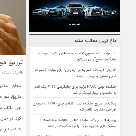
داغ ترین مطالب هفته
نایب‌رئیس کمیسیون اقتصادی مجلس: کارت سوخت
جایگاه‌ها جمع‌آوری می‌شود
تزریق دو
افزایش قیمت تاکسی‌های اینترنتی؛ پای وزارت کشور به
یک دیدگاه
گرانی اسنپ و تپسی باز شد
جنگنده بومی KAAN ترکیه برای جایگزینی F-35 یک قدم
به نخستین پرواز نزدیک‌تر شد
تزریق دوز 
پیشرفت سریع جنگنده نسل ششم چین؛ J-36 با سومین
جی باتلر، م
طراحی متفاوت ظاهر شد
کرد در حال 
روسیه ادعا می‌کند سامانه دفاعی S-500 ماهواره‌ها و
موشک‌های هایپرسونیک را نیز شکست می‌دهد
حاضر بررسی