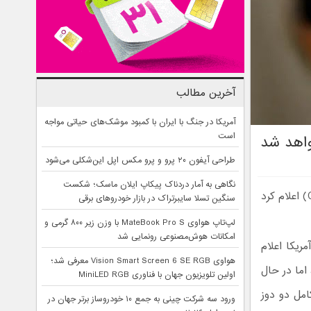
آخرین مطالب
آمریکا در جنگ با ایران با کمبود موشک‌های حیاتی مواجه
است
واهد شد
طراحی آیفون ۲۰ پرو و پرو مکس اپل این‌شکلی می‌شود
نگاهی به آمار دردناک پیکاپ ایلان ماسک؛ شکست
معاون مدیر بیماری‌های عفونی در مرکز کنترل و پیشگیری از بیماری‌های آمریکا (CDC) اعلام کرد
سنگین تسلا سایبرتراک در بازار خودروهای برقی
لپ‌تاپ هواوی MateBook Pro S با وزن زیر ۸۰۰ گرمی و
امکانات هوش‌مصنوعی رونمایی شد
ریکا اعلام
هواوی Vision Smart Screen 6 SE RGB معرفی شد؛
اما در حال
اولین تلویزیون جهان با فناوری MiniLED RGB
امل دو دوز
ورود سه شرکت چینی به جمع ۱۰ خودروساز برتر جهان در