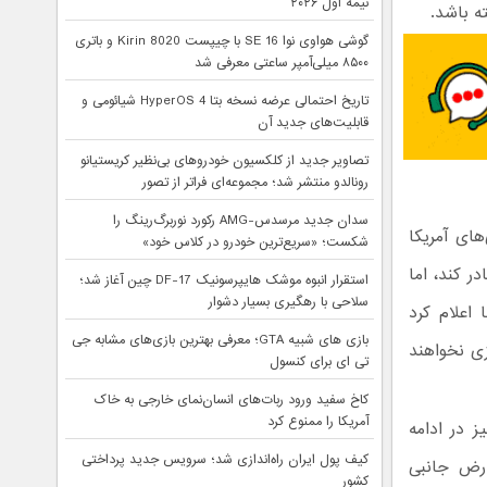
نیمه اول ۲۰۲۶
ته باشد.
گوشی هواوی نوا 16 SE با چیپست Kirin 8020 و باتری
۸۵۰۰ میلی‌آمپر ساعتی معرفی شد
تاریخ احتمالی عرضه نسخه بتا HyperOS 4 شیائومی و
قابلیت‌های جدید آن
تصاویر جدید از کلکسیون خودروهای بی‌نظیر کریستیانو
رونالدو منتشر شد؛ مجموعه‌ای فراتر از تصور
سدان جدید مرسدس-AMG رکورد نوربرگ‌رینگ را
های آمریکا
شکست؛ «سریع‌ترین خودرو در کلاس خود»
ر کند، اما
استقرار انبوه موشک هایپرسونیک DF-17 چین آغاز شد؛
سلاحی با رهگیری بسیار دشوار
اعلام کرد
بازی های شبیه GTA؛ معرفی بهترین بازی‌های مشابه جی
زی نخواهند
تی ای برای کنسول
کاخ سفید ورود ربات‌های انسان‌نمای خارجی به خاک
آمریکا را ممنوع کرد
ز در ادامه
کیف پول ایران راه‌اندازی شد؛ سرویس جدید پرداختی
ارض جانبی
کشور