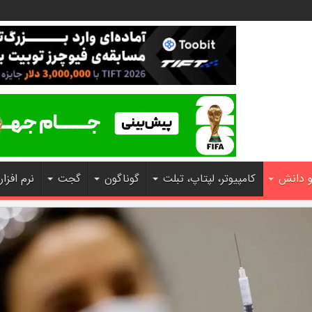
و دانش
کامپیوتر، لپتاپ، تبلت
گوناگون
گجت
نرم افزار