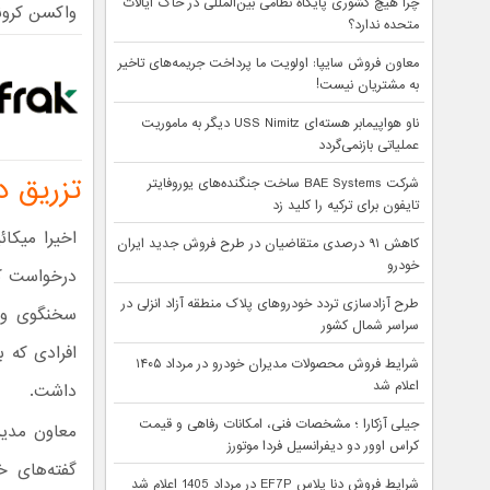
چرا هیچ کشوری پایگاه نظامی بین‌المللی در خاک ایالات
واکسن کرونا
متحده ندارد؟
معاون فروش سایپا: اولویت ما پرداخت جریمه‌های تاخیر
به مشتریان نیست!
ناو هواپیمابر هسته‌ای USS Nimitz دیگر به ماموریت
عملیاتی بازنمی‌گردد
تزریق 
شرکت BAE Systems ساخت جنگنده‌های یوروفایتر
تایفون برای ترکیه را کلید زد
اخیرا میکا
کاهش ۹۱ درصدی متقاضیان در طرح فروش جدید ایران
خودرو
درخواست کرد
طرح آزادسازی تردد خودروهای پلاک منطقه آزاد انزلی در
سخنگوی وزا
سراسر شمال کشور
افرادی که ب
شرایط فروش محصولات مدیران خودرو در مرداد ۱۴۰۵
اعلام شد
داشت.
جیلی آزکارا ؛ مشخصات فنی، امکانات رفاهی و قیمت
معاون مدیر 
کراس اوور دو دیفرانسیل فردا موتورز
گفته‌های خ
شرایط فروش دنا پلاس EF7P در مرداد 1405 اعلام شد