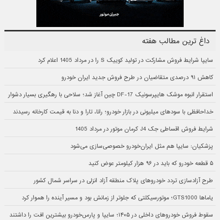
داغ ترین مطالب هفته
سایپا شرایط فروش مشارکت در تولید کوییک S را در مرداد 1405 اعلام کرد
کاهش ۹۱ درصدی متقاضیان در طرح فروش جدید ایران خودرو
استقرار انبوه موشک هایپرسونیک DF-17 چین آغاز شد؛ سلاحی با رهگیری بسیار دشوار
خداحافظی با سودهای میلیونی در بازار خودرو؛ رانا، تارا و دنا به قیمت کارخانه رسیدند
شرایط فروش اقساطی جک J4 کرمان موتور در مرداد 1405
پزشکیان: سایپا هم مثل ایران‌خودرو خصوصی‌سازی می‌شود
۵ قطعه خودرو که باید در ۹۶ هزار کیلومتر عوض کنید
طرح آزادسازی تردد خودروهای پلاک منطقه آزاد انزلی در سراسر شمال کشور
یاماها GTS1000؛ موتورسیکلتی که جلوتر از زمانش بود و مسیر آینده را هموار کرد
سقوط فروش خودروهای داخلی در ۱۴۰۵؛ سایپا و پارس‌خودرو بیشترین افت را داشتند