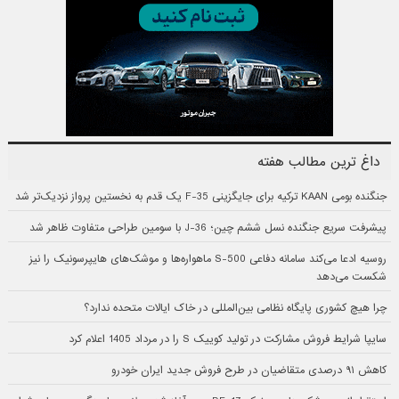
داغ ترین مطالب هفته
جنگنده بومی KAAN ترکیه برای جایگزینی F-35 یک قدم به نخستین پرواز نزدیک‌تر شد
پیشرفت سریع جنگنده نسل ششم چین؛ J-36 با سومین طراحی متفاوت ظاهر شد
روسیه ادعا می‌کند سامانه دفاعی S-500 ماهواره‌ها و موشک‌های هایپرسونیک را نیز
شکست می‌دهد
چرا هیچ کشوری پایگاه نظامی بین‌المللی در خاک ایالات متحده ندارد؟
سایپا شرایط فروش مشارکت در تولید کوییک S را در مرداد 1405 اعلام کرد
کاهش ۹۱ درصدی متقاضیان در طرح فروش جدید ایران خودرو