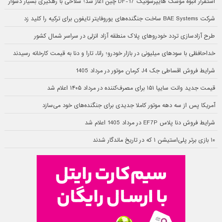
استقرار انبوه موشک هایپرسونیک DF-17 چین آغاز شد؛ سلاحی با رهگیری بسیار دشوار
شرکت BAE Systems ساخت جنگنده‌های یوروفایتر تایفون برای ترکیه را کلید زد
طرح آزادسازی تردد خودروهای پلاک منطقه آزاد انزلی در سراسر شمال کشور
خداحافظی با سودهای میلیونی در بازار خودرو؛ رانا، تارا و دنا به قیمت کارخانه رسیدند
شرایط فروش اقساطی جک J4 کرمان موتور در مرداد 1405
قیمت جدید وانت سایپا ۱۵۱ برای مصرف‌کننده در مرداد ۱۴۰۵ اعلام شد
آمریکا پس از سه دهه موتور کاملا جدیدی برای جنگنده‌های خود می‌سازد
شرایط فروش دنا پلاس EF7P در مرداد 1405 اعلام شد
۱۰ بازی برتر پلی‌استیشن ۱ که در تاریخ ماندگار شدند