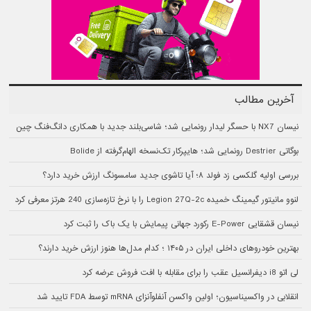
آخرین مطالب
نیسان NX7 با حسگر لیدار رونمایی شد؛ شاسی‌بلند جدید با همکاری دانگ‌فنگ چین
بوگاتی Destrier رونمایی شد؛ هایپرکار تک‌نسخه الهام‌گرفته از Bolide
بررسی اولیه گلکسی زد فولد ۸؛ آیا تاشوی جدید سامسونگ ارزش خرید دارد؟
لنوو مانیتور گیمینگ خمیده Legion 27Q-2c را با نرخ تازه‌سازی 240 هرتز معرفی کرد
نیسان قشقایی E-Power رکورد جهانی پیمایش با یک باک را ثبت کرد
بهترین خودروهای داخلی ایران در ۱۴۰۵ ؛ کدام مدل‌ها هنوز ارزش خرید دارند؟
لی اتو i8 دیفرانسیل عقب را برای مقابله با افت فروش عرضه کرد
انقلابی در واکسیناسیون؛ اولین واکسن آنفلوآنزای mRNA توسط FDA تایید شد