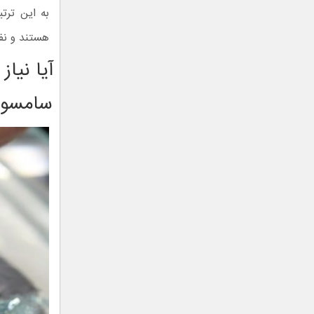
به این ترت
هستند و نفو
سامسون