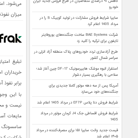
کاهش ۹۱ درصدی متقاضیان در طرح فروش جدید ایران
خودرو
میزان نفوذن
سایپا شرایط فروش مشارکت در تولید کوییک S را در
مرداد 1405 اعلام کرد
شرکت BAE Systems ساخت جنگنده‌های یوروفایتر
تایفون برای ترکیه را کلید زد
طرح آزادسازی تردد خودروهای پلاک منطقه آزاد انزلی در
سراسر شمال کشور
استقرار انبوه موشک هایپرسونیک DF-17 چین آغاز شد؛
سلاحی با رهگیری بسیار دشوار
برابر نفوذ آ
آمریکا پس از سه دهه موتور کاملا جدیدی برای
جنگنده‌های خود می‌سازد
با این وجو
شرایط فروش دنا پلاس EF7P در مرداد 1405 اعلام شد
شرایط فروش اقساطی جک J4 کرمان موتور در مرداد
مایعات آسیب
1405
سامسونگ در
قیمت جدید وانت سایپا ۱۵۱ برای مصرف‌کننده در مرداد
۱۴۰۵ اعلام شد
شکایت کردن