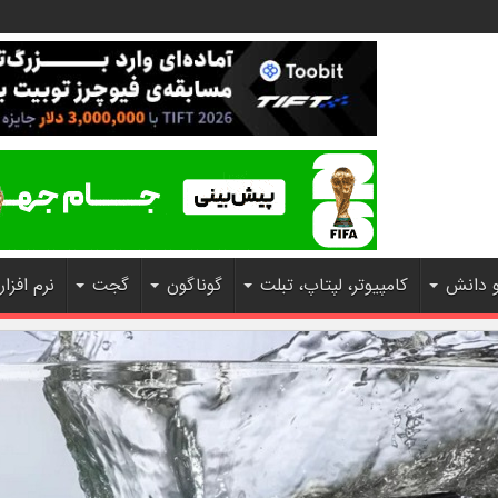
و دانش
کامپیوتر، لپتاپ، تبلت
گوناگون
گجت
نرم افزار