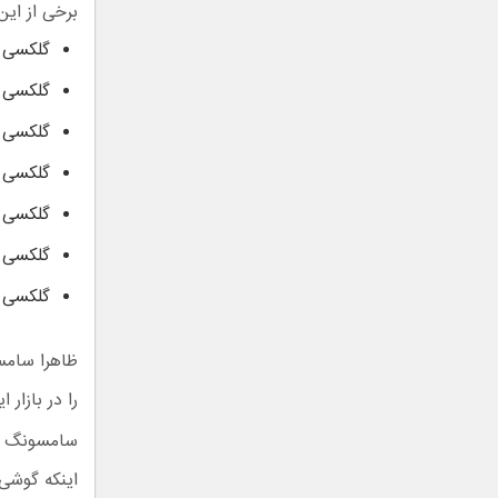
برخی از این
گلکسی S7
گلکسی S7 Edge
گلکسی A5 (مدل 2017
گلکسی A7 (مدل 2017
گلکسی S8
گلکسی S8 پلاس
گلکسی ن
را در بازار
سامسونگ در 
اینکه گوشی