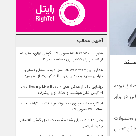
آخرین مطالب
شارپ AQUOS Wish6 معرفی شد؛ گوشی ارزان‌قیمتی که
از شما در برابر کلاهبرداری محافظت می‌کند
تند
هدفون بوز QuietComfort نسل دوم با صدای فضایی،
طراحی جدید و صدای بدون افت کیفیت از راه رسید
ادق نبوده
رونمایی JBL از هدفون‌های Live Buds 4 و Live Beam
4؛ کیس شارژ هوشمند و حذف نویز پیشرفته
ی در برابر
لپ‌تاپ جذاب هواوی میت‌بوک فولد ۲۰۲۶ با تراشه Kirin
X90 Plus معرفی شد
ن محصولات
ردمی 17 5G معرفی شد؛ مشخصات کامل گوشی اقتصادی
جدید شیائومی
خود را تبلیغ می‌کنند. توانایی یک گوشی در مقاومت در برابر نفوذ آب توسط امتیاز IP آن تعیین