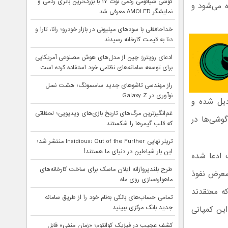
گوشی شیائومی ردمی نوت ۱۷ با بزرگ‌ترین باتری ردمی و
ولات مختلف داده می‌شود و
نمایشگر AMOLED معرفی شد
خداحافظی با سودهای میلیونی در بازار خودرو؛ رانا، تارا و
دنا به قیمت کارخانه رسیدند
ادعای رویترز: چین از مدل‌های هوش مصنوعی آمریکایی
برای توسعه سامانه‌های نظامی خود استفاده کرده است
راز مهندسی تاشوهای جدید سامسونگ؛ هشت نسل
نوآوری در Galaxy Z
تبدیل شده و
غم‌انگیزترین مرگ‌های تاریخ بازی‌های ویدیویی؛ لحظاتی
اومت گوشی‌ها در
که قلب گیمرها را شکستند
تریلر نهایی Insidious: Out of the Further منتشر شد؛
این بار شیاطین در دنیای ما هستند!
ت ادعا شده
طرح بلندپروازانه ایلان ماسک برای ساخت کارخانه‌های
از IP، با قرار گرفتن در معرض نفوذ
ماهواره‌سازی روی ماه
که معتقدند
تمامی حساب‌های بانکی به‌نام خود را از طریق سامانه
جدید بانک مرکزی ببینید
ین کمپانی
کشف عجیب در فیزیک کوانتوم؛ «زمان منفی» قابل