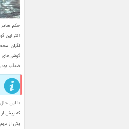
حکم صادر ش
اکثر این گو
ضدآب بودن 
د
با این حال 
که پیش از 
یکی از مهم