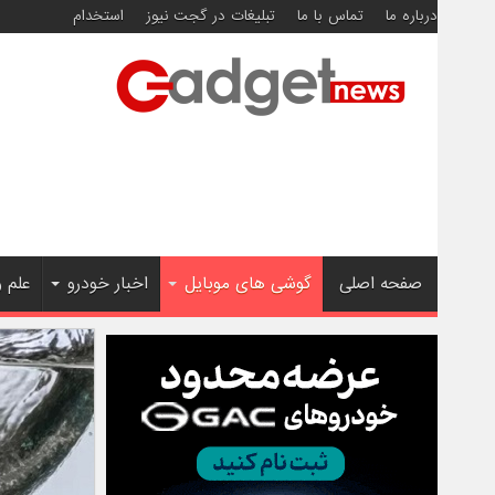
درباره ما
تماس با ما
تبلیغات در گجت نیوز
استخدام
صفحه اصلی
گوشی های موبایل
اخبار خودرو
علم 