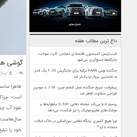
داغ ترین مطالب هفته
نایب‌رئیس کمیسیون اقتصادی مجلس: کارت سوخت
جایگاه‌ها جمع‌آوری می‌شود
گوشی های
جنگنده بومی KAAN ترکیه برای جایگزینی F-35 یک قدم
۰
ارسال
به نخستین پرواز نزدیک‌تر شد
ظاهرا سامس
پیشرفت سریع جنگنده نسل ششم چین؛ J-36 با سومین
طراحی متفاوت ظاهر شد
است؛ چراکه
روسیه ادعا می‌کند سامانه دفاعی S-500 ماهواره‌ها و
نفوذ آب چن
موشک‌های هایپرسونیک را نیز شکست می‌دهد
سال‌هاست ک
چرا هیچ کشوری پایگاه نظامی بین‌المللی در خاک ایالات
متحده ندارد؟