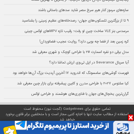
سازه‌های مرموز کنار هرم سرخ مصر شاید سدهای باستانی باشند
۹ تا از بزرگترین تلسکوپ‌های جهان؛ رصدخانه‌های عظیم زمینی را بشناسید
مرسدس بنز VLE ساخت چین لو رفت؛ رقیب تازه MPVهای لوکس چینی
کره زمین بعد از فضا چه بویی دارد؟ روایت عجیب فضانوردان!
مدل برقی دو نفره اسمارت #۲ با طراحی کوچک و شهری معرفی شد
آیا سریال Severance در اپل تی‌وی ارزش تماشا دارد؟
فهرست گوشی‌های سامسونگ که اندروید ۱۷ آخرین آپدیت بزرگ آن‌ها خواهد بود
کیا سلتوس ۲۰۲۷ با طراحی مدرن و کابین پیشرفته برای بازار چین معرفی شد
گران‌ترین یخچال‌های جهان با فناوری‌های هوشمند و طراحی لوکس
تمامی حقوق برای Gadgetnews (گجت نیوز) محفوظ است
استفاده از مطالب سایت تنها با اجازه کتبی مجاز است و با متخلفین برابر قانون برخورد
خواهد شد
پلتفرم گجت نیوز روی
سرور اختصاصی
مبین هاست میزبانی می‌شود