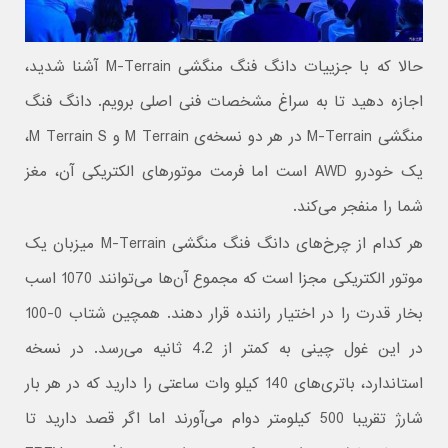
حالا که با جزییات دانگ فنگ منگشی M-Terrain آشنا شدید،
اجازه دهید تا به سراغ مشخصات فنی اصلی برویم. دانگ فنگ
منگشی M-Terrain در هر دو نسخه‌ی M Terrain و M Terrain S،
یک خودرو AWD است اما فرمت موتورهای الکتریکی آن، مغز
شما را منفجر می‌کند.
هر کدام از چرخ‌های دانگ فنگ منگشی M-Terrain میزبان یک
موتور الکتریکی مجزا است که مجموع آن‌ها می‌توانند 1070 اسب
بخار قدرت را در اختیار راننده قرار دهند. همچین شتاب 0-100
در این غول چینی به کمتر از 4.2 ثانیه می‌رسد. در نسخه
استاندارد، باتری‌های 140 کیلو وات ساعتی را دارید که در هر بار
شارژ تقریبا 500 کیلومتر دوام می‌آورند اما اگر قصد دارید تا