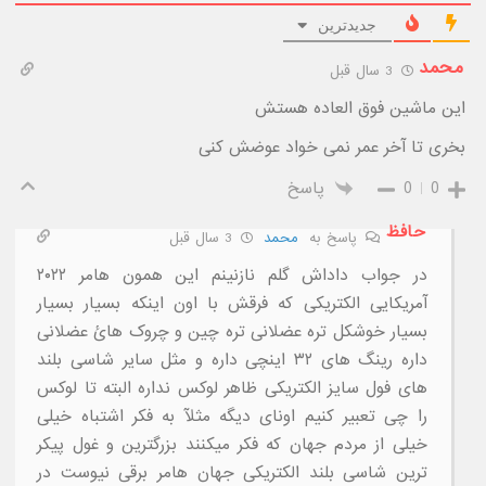
جدیدترین
محمد
3 سال قبل
این ماشین فوق العاده هستش
بخری تا آخر عمر نمی خواد عوضش کنی
0
0
پاسخ
حافظ
پاسخ به
محمد
3 سال قبل
در جواب داداش گلم نازنینم این همون هامر ۲۰۲۲
آمریکایی الکتریکی که فرقش با اون اینکه بسیار بسیار
بسیار خوشکل تره عضلانی تره چین و چروک هائ عضلانی
داره رینگ های ۳۲ اینچی داره و مثل سایر شاسی بلند
های فول سایز الکتریکی ظاهر لوکس نداره البته تا لوکس
را چی تعبیر کنیم اونای دیگه مثلآ به فکر اشتباه خیلی
خیلی از مردم جهان که فکر میکنند بزرگترین و غول پیکر
ترین شاسی بلند الکتریکی جهان هامر برقی نیوست در