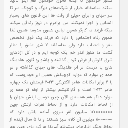
کشور خودمون با اینکه قانون خودمون هم اینو تائید
میکند متاسفانه خیلی از شرکت‌های بزرگ و کوچک سر تا
سر جهان و ایران خیلی از وقت ها این قانون های بسیار
انسانی را اجرا نمیکنند من برادرم در نروژ زندگی میکند
میگه فرزند یه کارگر همون لباس همون مدرسه همون غذا
همون رفاه اجتماعی را دارد که فرزند یک فوق تخصص
مغز و اعصاب دارد ولی متاسفانه ۷ شهر عشق را عطار
گشت ما هنوز اندر خم یک کوچه ایم و در کل اژدهای
شرق کارش از غرش کردن گذشته و پاشو رو گلوی هلدینگ
های یا درست تر ابر هلدینگ های جهان گذاشته و تو
همه ی موارد که موارد کوچیکش همین ابر خودروست که
با ۲ برابر امکانات هامر الکتریکی ۲۰۲۳ قیمتش یک چهارم
هامر ۲۰۲۳ است و گارانتیشم بیشتر از اونه تو همه ی
موارد دیگر هم همینطور الآن چین دومین ارتش جهان را
از لحاظ امکانات دارد و از لحاظ نفرات ارتش چین
۱۲۰۰۰۰۰۰۰۰۰۰۰ میلیون نفر نیروی آماده باش دارد که
۵۰۰۰۰۰۰۰۰ میلیون آن کلاه سبز هستند و تا ۵ سال آینده از
لحاظ جنگ افزارهای پیشرفته آمریکا به گرد پای چین هم