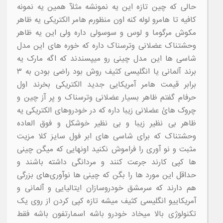
حالی که چین تازه این یه نمونشه مثلآ همین یه نمونه
کافیه تا هامرو لوله کنه اون منظورم هامر الکتریکی یه ظاهر
مکوش مرگوما و لوس و سوسولی داره ولی این یه ظاهر
وحشتناک عضلانی وترسناک داره که خوره های این مدل
شاسی ها این مدل چینی رو میپسندند که اگه مارک یه
برند آلمانی یا انگلیسی کثیف روش بود راضی بودن به ۳
برابر قیمت هامر آمریکایی جدید الکتریکی بخرند اول
حرفام گفتم ظاهر بسیار عضلانی وترسناک و پر آز چین و
چروک هائ عضلانی زیبا داره که در خودروهای الکتریکی یه
ظاهر بی نظیر زیبا و بی نظیر خوشکل و فوق العاده
وحشتناک که برای شاسی های ابر فول سایز کلا مزیت
مثبت و نو آوری را فراموش نکنید اونهایی که میگن چینی
ها کپی کارند جرعت کنند و مردانگی داشته باشند و
حداقل این مورد ها را بگن که چینی ها نوآوری‌های بزرگی
هم دارند که سرمشق خودروسازان ایتالیایی و آلمانی و
آمریکاییو انگلیسی کثیف میشه تازه کپی کردن از روی یک
تکنولوژی بالا میخاد خودرو باشه اسمارتفون باشه فقط