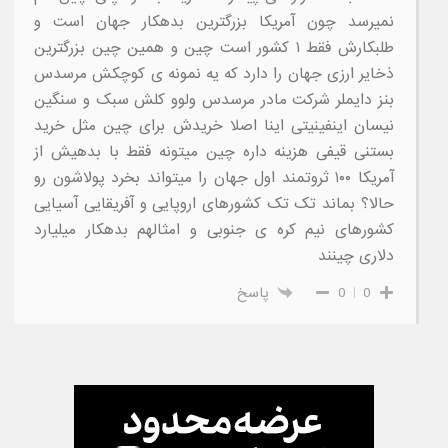
نمیرسد چون آمریکا بزرگترین بدهکار جهان است و
طلبکارش فقط ۱ کشور است چین و همین چین بزرگترین
ذخایر ارزی جهان را دارد که یه نمونه ی کوچکش مرسدس
بنز دایملر شرکت مادر مرسدس ولوو کلش سبک و سنگین
نیسان اینفینیتی اینا اصلا خریدش برای چین مثل خرید
بستنی قیفی هزینه داره چین میتونه فقط با بدهیش از
آمریکا ۱۰۰ ثروتمند اول جهان را میتواند بخرد پولاشون رو
حالا؟ بماند تک تک کشورهای اروپایی و آفریقایی آسیایی
کشورهای نیم کره ی جنوبی و امثالهم بدهکار میلیارد
دلاری چینند
0
0
پاسخ