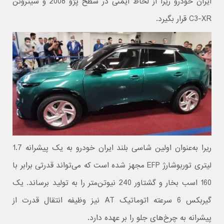
ایران خودرو ریرا از لحاظ ایمنی در سطح پژو 2008 و سیتروئن
C3-XR قرار بگیرد.
ریرا به‌عنوان اولین شاسی بلند ایران خودرو به یک پیشرانه 1.7
لیتری توربوشارژ EFP مجهز شده است که می‌تواند قدرتی برابر با
160 اسب بخار و گشتاور 240 نیوتن‌متر را به تولید برساند. یک
گیربکس 6 سرعته اتوماتیک AT نیز وظیفه انتقال قدرت از
پیشرانه به چرخ‌های جلو را بر عهده دارد.