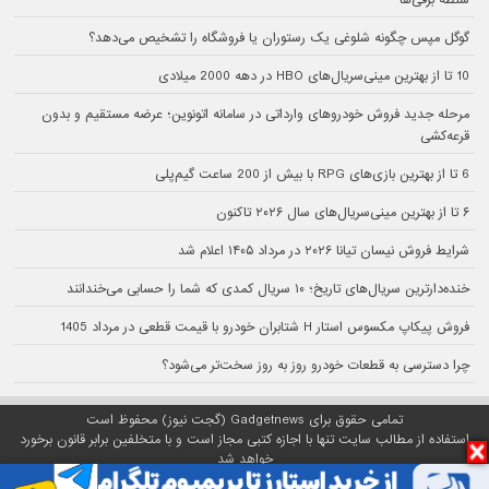
سلطه برقی‌ها
گوگل مپس چگونه شلوغی یک رستوران یا فروشگاه را تشخیص می‌دهد؟
10 تا از بهترین مینی‌سریال‌های HBO در دهه 2000 میلادی
مرحله جدید فروش خودروهای وارداتی در سامانه اتونوین؛ عرضه مستقیم و بدون
قرعه‌کشی
6 تا از بهترین بازی‌های RPG با بیش از 200 ساعت گیم‌پلی
۶ تا از بهترین مینی‌سریال‌های سال ۲۰۲۶ تاکنون
شرایط فروش نیسان تیانا ۲۰۲۶ در مرداد ۱۴۰۵ اعلام شد
خنده‌دارترین سریال‌های تاریخ؛ ۱۰ سریال کمدی که شما را حسابی می‌خندانند
فروش پیکاپ مکسوس استار H شتابران خودرو با قیمت قطعی در مرداد 1405
چرا دسترسی به قطعات خودرو روز به روز سخت‌تر می‌شود؟
تمامی حقوق برای Gadgetnews (گجت نیوز) محفوظ است
استفاده از مطالب سایت تنها با اجازه کتبی مجاز است و با متخلفین برابر قانون برخورد
خواهد شد
پلتفرم گجت نیوز روی
سرور اختصاصی
مبین هاست میزبانی می‌شود