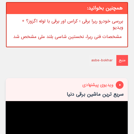
همچنین بخوانید:
بررسی خودرو ریرا برقی ؛ کراس اور برقی با لوله اگزوز؟ +
ویدیو
مشخصات فنی ریرا، نخستین شاسی بلند ملی مشخص شد
منبع
asbe-bokhar
ویدیوی پیشنهادی
سریع ترین ماشین برقی دنیا