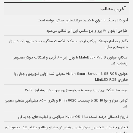
آخرین مطالب
آمریکا در جنگ با ایران با کمبود موشک‌های حیاتی مواجه است
طراحی آیفون ۲۰ پرو و پرو مکس اپل این‌شکلی می‌شود
نگاهی به آمار دردناک پیکاپ ایلان ماسک؛ شکست سنگین تسلا سایبرتراک در بازار
خودروهای برقی
لپ‌تاپ هواوی MateBook Pro S با وزن زیر ۸۰۰ گرمی و امکانات هوش‌مصنوعی
رونمایی شد
هواوی Vision Smart Screen 6 SE RGB معرفی شد؛ اولین تلویزیون جهان با
فناوری MiniLED RGB
ورود سه شرکت چینی به جمع ۱۰ خودروساز برتر جهان در نیمه اول ۲۰۲۶
گوشی هواوی نوا 16 SE با چیپست Kirin 8020 و باتری ۸۵۰۰ میلی‌آمپر ساعتی معرفی
شد
تاریخ احتمالی عرضه نسخه بتا HyperOS 4 شیائومی و قابلیت‌های جدید آن
تصاویر جدید از کلکسیون خودروهای بی‌نظیر کریستیانو رونالدو منتشر شد؛ مجموعه‌ای