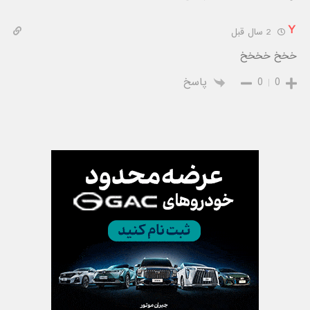
Y
2 سال قبل
خخخ خخخخ
0
0
پاسخ