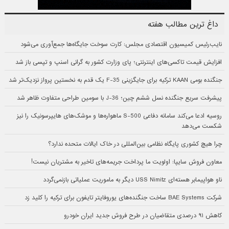
داغ ترین مطالب هفته
نایب‌رئیس کمیسیون اقتصادی مجلس: کارت سوخت جایگاه‌ها جمع‌آوری می‌شود
افزایش قیمت تاکسی‌های اینترنتی؛ پای وزارت کشور به گرانی اسنپ و تپسی باز شد
جنگنده بومی KAAN ترکیه برای جایگزینی F-35 یک قدم به نخستین پرواز نزدیک‌تر شد
پیشرفت سریع جنگنده نسل ششم چین؛ J-36 با سومین طراحی متفاوت ظاهر شد
روسیه ادعا می‌کند سامانه دفاعی S-500 ماهواره‌ها و موشک‌های هایپرسونیک را نیز
شکست می‌دهد
چرا هیچ کشوری پایگاه نظامی بین‌المللی در خاک ایالات متحده ندارد؟
معاون فروش سایپا: اولویت ما پرداخت جریمه‌های تاخیر به مشتریان نیست!
ناو هواپیمابر هسته‌ای USS Nimitz دیگر به ماموریت عملیاتی بازنمی‌گردد
شرکت BAE Systems ساخت جنگنده‌های یوروفایتر تایفون برای ترکیه را کلید زد
کاهش ۹۱ درصدی متقاضیان در طرح فروش جدید ایران خودرو