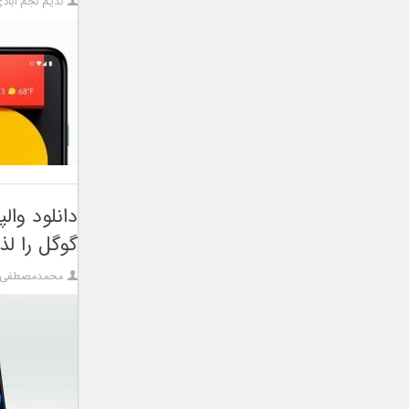
ندیم نجم آباد
گوگل را لذ
محمدمصطفی آ