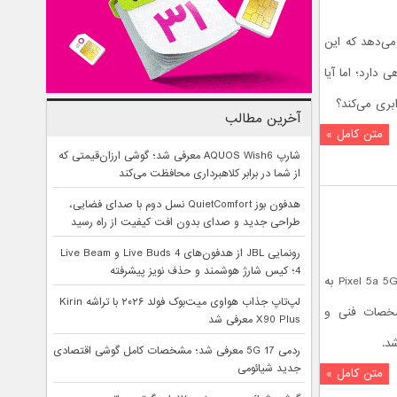
گوگل پیکسل 5a نشان می‌دهد که این
دارد؛ اما آیا
آخرین مطالب
متن کامل »
شارپ AQUOS Wish6 معرفی شد؛ گوشی ارزان‌قیمتی که
از شما در برابر کلاهبرداری محافظت می‌کند
هدفون بوز QuietComfort نسل دوم با صدای فضایی،
طراحی جدید و صدای بدون افت کیفیت از راه رسید
رونمایی JBL از هدفون‌های Live Buds 4 و Live Beam
4؛ کیس شارژ هوشمند و حذف نویز پیشرفته
گوشی موبایل گوگل پیکسل 5 ای 5 جی – Pixel 5a 5G به
لپ‌تاپ جذاب هواوی میت‌بوک فولد ۲۰۲۶ با تراشه Kirin
سل 4 ای با مشخصات فنی و
X90 Plus معرفی شد
د.
ردمی 17 5G معرفی شد؛ مشخصات کامل گوشی اقتصادی
جدید شیائومی
متن کامل »