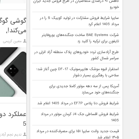
کاهش ۹۱ درصدی متقاضیان در طرح فروش جدید ایران
خودرو
سایپا شرایط فروش مشارکت در تولید کوییک S را در
مرداد 1405 اعلام کرد
می‌کند!٬
شرکت BAE Systems ساخت جنگنده‌های یوروفایتر
تایفون برای ترکیه را کلید زد
معین کریمی
طرح آزادسازی تردد خودروهای پلاک منطقه آزاد انزلی در
سراسر شمال کشور
استقرار انبوه موشک هایپرسونیک DF-17 چین آغاز شد؛
سلاحی با رهگیری بسیار دشوار
آمریکا پس از سه دهه موتور کاملا جدیدی برای
جنگنده‌های خود می‌سازد
شرایط فروش دنا پلاس EF7P در مرداد 1405 اعلام شد
شرایط فروش اقساطی جک J4 کرمان موتور در مرداد
1405
5
قیمت جدید وانت سایپا ۱۵۱ برای مصرف‌کننده در مرداد
ندیم نجم آباد
۱۴۰۵ اعلام شد