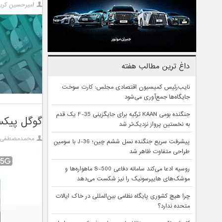
امیرحسین کریم
داغ ترین مطالب هفته
نایب‌رئیس کمیسیون اقتصادی مجلس: کارت سوخت
جایگاه‌ها جمع‌آوری می‌شود
جنگنده بومی KAAN ترکیه برای جایگزینی F-35 یک قدم
گوگل پیکسل ۵ ای ۵ جی با قیمت اقتصادی 
به نخستین پرواز نزدیک‌تر شد
محمدمصطفی آ
پیشرفت سریع جنگنده نسل ششم چین؛ J-36 با سومین
طراحی متفاوت ظاهر شد
روسیه ادعا می‌کند سامانه دفاعی S-500 ماهواره‌ها و
موشک‌های هایپرسونیک را نیز شکست می‌دهد
چرا هیچ کشوری پایگاه نظامی بین‌المللی در خاک ایالات
متحده ندارد؟