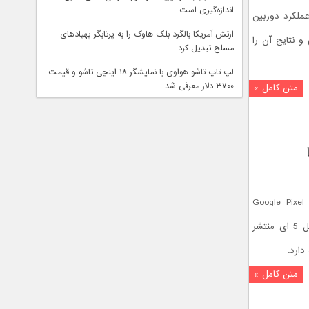
اندازه‌گیری است
ماه پس از معرفی رسمی، DxOMark عملکرد دوربین
ارتش آمریکا بالگرد بلک هاوک را به پرتابگر پهپادهای
Xiaomi  را بررسی و نتایج آن را
مسلح تبدیل کرد
لپ تاپ تاشو هواوی با نمایشگر ۱۸ اینچی تاشو و قیمت
۳۷۰۰ دلار معرفی شد
متن کامل »
ت امسال گوشی ارزان قیمت Google Pixel 5a
معرفی شود. حال تصاویری از گوگل پیکسل 5 ای منتشر
دارد.
متن کامل »