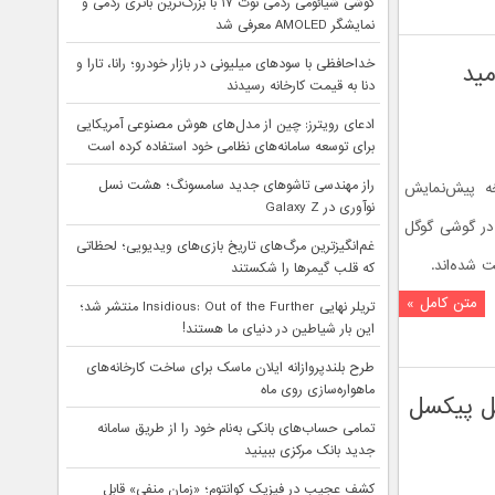
گوشی شیائومی ردمی نوت ۱۷ با بزرگ‌ترین باتری ردمی و
نمایشگر AMOLED معرفی شد
خداحافظی با سودهای میلیونی در بازار خودرو؛ رانا، تارا و
اامید
دنا به قیمت کارخانه رسیدند
ادعای رویترز: چین از مدل‌های هوش مصنوعی آمریکایی
برای توسعه سامانه‌های نظامی خود استفاده کرده است
راز مهندسی تاشوهای جدید سامسونگ؛ هشت نسل
ه پیش‌نمایش
نوآوری در Galaxy Z
فته در گوشی گوگل
غم‌انگیزترین مرگ‌های تاریخ بازی‌های ویدیویی؛ لحظاتی
که قلب گیمرها را شکستند
متن کامل »
تریلر نهایی Insidious: Out of the Further منتشر شد؛
این بار شیاطین در دنیای ما هستند!
طرح بلندپروازانه ایلان ماسک برای ساخت کارخانه‌های
ماهواره‌سازی روی ماه
 امتیاز با گوگل پیکسل
تمامی حساب‌های بانکی به‌نام خود را از طریق سامانه
جدید بانک مرکزی ببینید
کشف عجیب در فیزیک کوانتوم؛ «زمان منفی» قابل