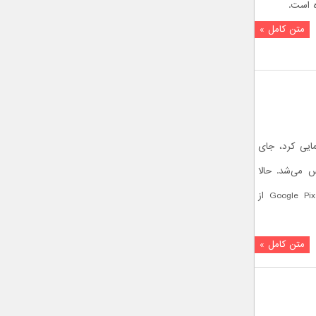
 است.
متن کامل »
گل از گوشی پیکسل 5 رونمایی کرد، جای
 می‌شد. حالا
تصاویر گوگل پیکسل 5 پرو – Google Pixel 5 Pro از
متن کامل »