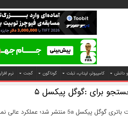
و دانش
کامپیوتر، لپتاپ، تبلت
گوناگون
گجت
نرم افزار
ستجو برای :
گوگل پیکسل ۵
نتایج تست باتری گوگل پیکسل 5a منتشر شد؛ عملکرد 