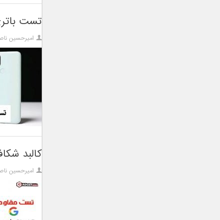
تست باتری گوگل پ
امیرحسین ناص
کالبد شکافی گوگل پ
امیرحسین ناص