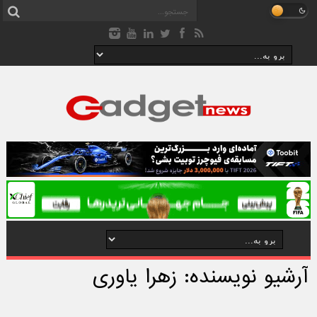
آرشیو نویسنده: زهرا یاوری