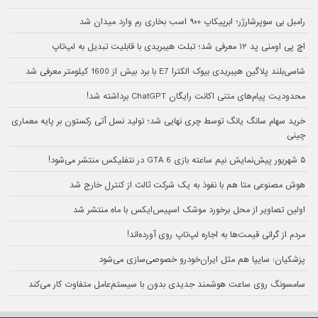
رامبل بی سوپرشارژر؛ ابرپیکاپ ۹۰۰ اسب بخاری رم وارد میدان شد
اچ پی اومنی پد ۱۲ معرفی شد؛ تبلت هیبریدی با قابلیت تبدیل به لپ‌تاپ
شاسی‌بلند پلاگین هیبریدی بیوک الکترا E7 با برد بیش از 1600 کیلومتر معرفی شد
محدودیت پیام‌های متنی اکانت رایگان ChatGPT برداشته شد!
خرید سهام سانگ‌ یانگ توسط چری نهایی شد؛ تولید نسل آتی رکستون بر پایه معماری
چینی
۵ شهریور پیش‌نمایش نیم ساعته بازی GTA 6 در نتفلیکس منتشر می‌شود!
هوش مصنوعی متا هم با نفوذ به یک شرکت ثالث از کنترل خارج شد
اولین تصاویر از محل برخورد موشک اسپیس‌ایکس با ماه منتشر شد
مردم از گرانی قیمت‌ها به اجاره لپ‌تاپ روی آورده‌اند!
پزشکیان: سایپا هم مثل ایران‌خودرو خصوصی‌سازی می‌شود
سامسونگ روی ساعت هوشمند جدیدی بدون با سیستم‌عامل متفاوت کار می‌کند