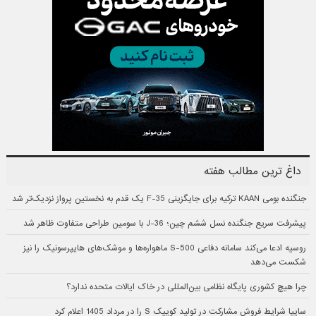
داغ ترین مطالب هفته
جنگنده بومی KAAN ترکیه برای جایگزینی F-35 یک قدم به نخستین پرواز نزدیک‌تر شد
پیشرفت سریع جنگنده نسل ششم چین؛ J-36 با سومین طراحی متفاوت ظاهر شد
روسیه ادعا می‌کند سامانه دفاعی S-500 ماهواره‌ها و موشک‌های هایپرسونیک را نیز
شکست می‌دهد
چرا هیچ کشوری پایگاه نظامی بین‌المللی در خاک ایالات متحده ندارد؟
سایپا شرایط فروش مشارکت در تولید کوییک S را در مرداد 1405 اعلام کرد