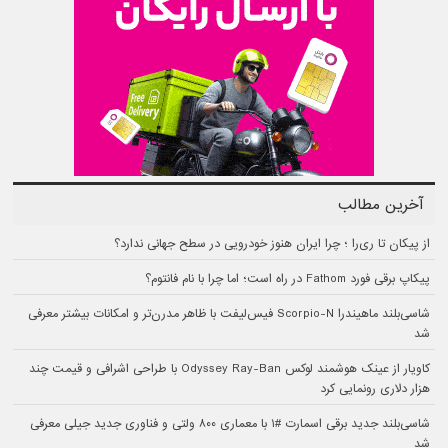
آخرین مطالب
از پیکان تا ری‌را ؛ چرا ایران هنوز خودرویی در سطح جهانی ندارد؟
پیکاپ برقی فورد Fathom در راه است؛ اما چرا با نام فانتوم؟
شاسی‌بلند ماهیندرا Scorpio-N فیس‌لیفت با ظاهر مدرن‌تر و امکانات بیشتر معرفی
شد
کاویار از عینک هوشمند لوکس Odyssey Ray-Ban با طراحی اشرافی و قیمت چند
هزار دلاری رونمایی کرد
شاسی‌بلند جدید برقی اسمارت #۱ با معماری ۸۰۰ ولتی و فناوری جدید جیلی معرفی
شد