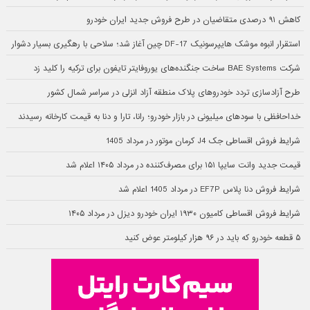
کاهش ۹۱ درصدی متقاضیان در طرح فروش جدید ایران خودرو
استقرار انبوه موشک هایپرسونیک DF-17 چین آغاز شد؛ سلاحی با رهگیری بسیار دشوار
شرکت BAE Systems ساخت جنگنده‌های یوروفایتر تایفون برای ترکیه را کلید زد
طرح آزادسازی تردد خودروهای پلاک منطقه آزاد انزلی در سراسر شمال کشور
خداحافظی با سودهای میلیونی در بازار خودرو؛ رانا، تارا و دنا به قیمت کارخانه رسیدند
شرایط فروش اقساطی جک J4 کرمان موتور در مرداد 1405
قیمت جدید وانت سایپا ۱۵۱ برای مصرف‌کننده در مرداد ۱۴۰۵ اعلام شد
شرایط فروش دنا پلاس EF7P در مرداد 1405 اعلام شد
شرایط فروش اقساطی کامیون ۱۹۳۰ ایران خودرو دیزل در مرداد ۱۴۰۵
۵ قطعه خودرو که باید در ۹۶ هزار کیلومتر عوض کنید