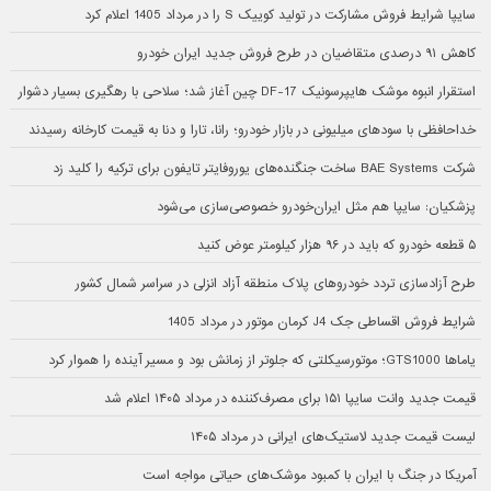
سایپا شرایط فروش مشارکت در تولید کوییک S را در مرداد 1405 اعلام کرد
کاهش ۹۱ درصدی متقاضیان در طرح فروش جدید ایران خودرو
استقرار انبوه موشک هایپرسونیک DF-17 چین آغاز شد؛ سلاحی با رهگیری بسیار دشوار
خداحافظی با سودهای میلیونی در بازار خودرو؛ رانا، تارا و دنا به قیمت کارخانه رسیدند
شرکت BAE Systems ساخت جنگنده‌های یوروفایتر تایفون برای ترکیه را کلید زد
پزشکیان: سایپا هم مثل ایران‌خودرو خصوصی‌سازی می‌شود
۵ قطعه خودرو که باید در ۹۶ هزار کیلومتر عوض کنید
طرح آزادسازی تردد خودروهای پلاک منطقه آزاد انزلی در سراسر شمال کشور
شرایط فروش اقساطی جک J4 کرمان موتور در مرداد 1405
یاماها GTS1000؛ موتورسیکلتی که جلوتر از زمانش بود و مسیر آینده را هموار کرد
قیمت جدید وانت سایپا ۱۵۱ برای مصرف‌کننده در مرداد ۱۴۰۵ اعلام شد
لیست قیمت جدید لاستیک‌های ایرانی در مرداد ۱۴۰۵
آمریکا در جنگ با ایران با کمبود موشک‌های حیاتی مواجه است