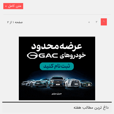
متن کامل »
۱
»
۲
صفحه ۱ از ۲
داغ ترین مطالب هفته