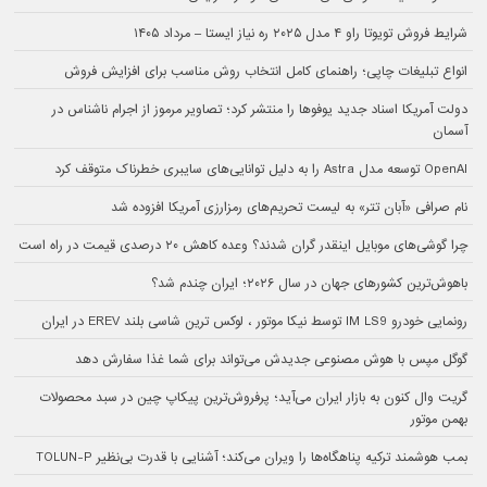
شرایط فروش تویوتا راو ۴ مدل ۲۰۲۵ ره نیاز ایستا – مرداد ۱۴۰۵
انواع تبلیغات چاپی؛ راهنمای کامل انتخاب روش مناسب برای افزایش فروش
دولت آمریکا اسناد جدید یوفوها را منتشر کرد؛ تصاویر مرموز از اجرام ناشناس در
آسمان
OpenAI توسعه مدل Astra را به دلیل توانایی‌های سایبری خطرناک متوقف کرد
نام صرافی «آبان‌ تتر» به لیست تحریم‌های رمزارزی آمریکا افزوده شد
چرا گوشی‌های موبایل اینقدر گران شدند؟ وعده کاهش ۲۰ درصدی قیمت در راه است
باهوش‌ترین کشورهای جهان در سال ۲۰۲۶؛ ایران چندم شد؟
رونمایی خودرو IM LS9 توسط نیکا موتور ، لوکس ترین شاسی بلند EREV در ایران
گوگل مپس با هوش مصنوعی جدیدش می‌تواند برای شما غذا سفارش دهد
گریت وال کنون به بازار ایران می‌آید؛ پرفروش‌ترین پیکاپ چین در سبد محصولات
بهمن موتور
بمب هوشمند ترکیه پناهگاه‌ها را ویران می‌کند؛ آشنایی با قدرت بی‌نظیر TOLUN-P