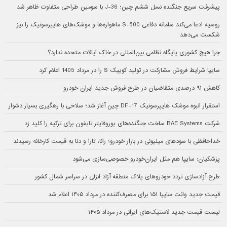
پیشرفت سریع جنگنده نسل ششم چین؛ J-36 با سومین طراحی متفاوت ظاهر شد
روسیه ادعا می‌کند سامانه دفاعی S-500 ماهواره‌ها و موشک‌های هایپرسونیک را نیز
شکست می‌دهد
چرا هیچ کشوری پایگاه نظامی بین‌المللی در خاک ایالات متحده ندارد؟
سایپا شرایط فروش مشارکت در تولید کوییک S را در مرداد 1405 اعلام کرد
کاهش ۹۱ درصدی متقاضیان در طرح فروش جدید ایران خودرو
استقرار انبوه موشک هایپرسونیک DF-17 چین آغاز شد؛ سلاحی با رهگیری بسیار دشوار
شرکت BAE Systems ساخت جنگنده‌های یوروفایتر تایفون برای ترکیه را کلید زد
خداحافظی با سودهای میلیونی در بازار خودرو؛ رانا، تارا و دنا به قیمت کارخانه رسیدند
پزشکیان: سایپا هم مثل ایران‌خودرو خصوصی‌سازی می‌شود
طرح آزادسازی تردد خودروهای پلاک منطقه آزاد انزلی در سراسر شمال کشور
قیمت جدید وانت سایپا ۱۵۱ برای مصرف‌کننده در مرداد ۱۴۰۵ اعلام شد
لیست قیمت جدید لاستیک‌های ایرانی در مرداد ۱۴۰۵