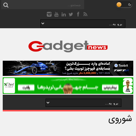
شوروی