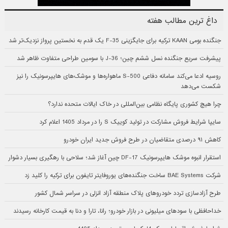
داغ ترین مطالب هفته
جنگنده بومی KAAN ترکیه برای جایگزینی F-35 یک قدم به نخستین پرواز نزدیک‌تر شد
پیشرفت سریع جنگنده نسل ششم چین؛ J-36 با سومین طراحی متفاوت ظاهر شد
روسیه ادعا می‌کند سامانه دفاعی S-500 ماهواره‌ها و موشک‌های هایپرسونیک را نیز
شکست می‌دهد
چرا هیچ کشوری پایگاه نظامی بین‌المللی در خاک ایالات متحده ندارد؟
سایپا شرایط فروش مشارکت در تولید کوییک S را در مرداد 1405 اعلام کرد
کاهش ۹۱ درصدی متقاضیان در طرح فروش جدید ایران خودرو
استقرار انبوه موشک هایپرسونیک DF-17 چین آغاز شد؛ سلاحی با رهگیری بسیار دشوار
شرکت BAE Systems ساخت جنگنده‌های یوروفایتر تایفون برای ترکیه را کلید زد
طرح آزادسازی تردد خودروهای پلاک منطقه آزاد انزلی در سراسر شمال کشور
خداحافظی با سودهای میلیونی در بازار خودرو؛ رانا، تارا و دنا به قیمت کارخانه رسیدند