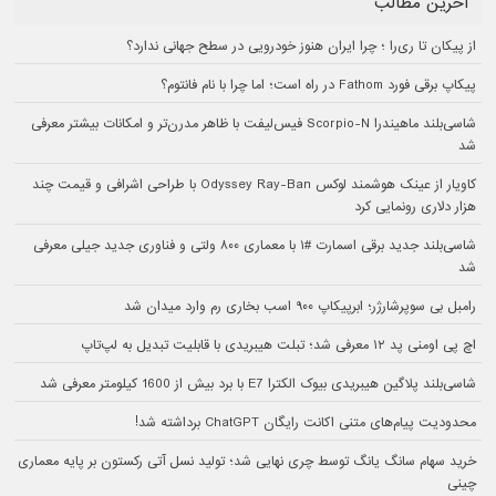
آخرین مطالب
از پیکان تا ری‌را ؛ چرا ایران هنوز خودرویی در سطح جهانی ندارد؟
پیکاپ برقی فورد Fathom در راه است؛ اما چرا با نام فانتوم؟
شاسی‌بلند ماهیندرا Scorpio-N فیس‌لیفت با ظاهر مدرن‌تر و امکانات بیشتر معرفی
شد
کاویار از عینک هوشمند لوکس Odyssey Ray-Ban با طراحی اشرافی و قیمت چند
هزار دلاری رونمایی کرد
شاسی‌بلند جدید برقی اسمارت #۱ با معماری ۸۰۰ ولتی و فناوری جدید جیلی معرفی
شد
رامبل بی سوپرشارژر؛ ابرپیکاپ ۹۰۰ اسب بخاری رم وارد میدان شد
اچ پی اومنی پد ۱۲ معرفی شد؛ تبلت هیبریدی با قابلیت تبدیل به لپ‌تاپ
شاسی‌بلند پلاگین هیبریدی بیوک الکترا E7 با برد بیش از 1600 کیلومتر معرفی شد
محدودیت پیام‌های متنی اکانت رایگان ChatGPT برداشته شد!
خرید سهام سانگ‌ یانگ توسط چری نهایی شد؛ تولید نسل آتی رکستون بر پایه معماری
چینی