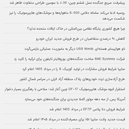
پیشرفت سریع جنگنده نسل ششم چین؛ J-36 با سومین طراحی متفاوت ظاهر شد
روسیه ادعا می‌کند سامانه دفاعی S-500 ماهواره‌ها و موشک‌های هایپرسونیک را نیز
شکست می‌دهد
چرا هیچ کشوری پایگاه نظامی بین‌المللی در خاک ایالات متحده ندارد؟
کاهش ۹۱ درصدی متقاضیان در طرح فروش جدید ایران خودرو
ناو هواپیمابر هسته‌ای USS Nimitz دیگر به ماموریت عملیاتی بازنمی‌گردد
شرکت BAE Systems ساخت جنگنده‌های یوروفایتر تایفون برای ترکیه را کلید زد
سایپا شرایط فروش مشارکت در تولید کوییک S را در مرداد 1405 اعلام کرد
طرح آزادسازی تردد خودروهای پلاک منطقه آزاد انزلی در سراسر شمال کشور
استقرار انبوه موشک هایپرسونیک DF-17 چین آغاز شد؛ سلاحی با رهگیری بسیار دشوار
آمریکا پس از سه دهه موتور کاملا جدیدی برای جنگنده‌های خود می‌سازد
شرایط فروش دنا پلاس EF7P در مرداد 1405 اعلام شد
قیمت جدید وانت سایپا ۱۵۱ برای مصرف‌کننده در مرداد ۱۴۰۵ اعلام شد