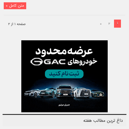
متن کامل »
۱
»
۲
صفحه ۱ از ۲
داغ ترین مطالب هفته