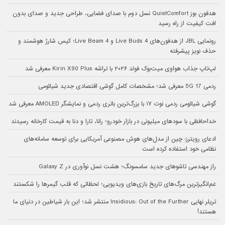
هدفون بوز QuietComfort نسل دوم با صدای فضایی، طراحی جدید و صدای بدون
افت کیفیت از راه رسید
رونمایی JBL از هدفون‌های Live Buds 4 و Live Beam 4؛ کیس شارژ هوشمند و
حذف نویز پیشرفته
لپ‌تاپ جذاب هواوی میت‌بوک فولد ۲۰۲۶ با تراشه Kirin X90 Plus معرفی شد
ردمی 17 5G معرفی شد؛ مشخصات کامل گوشی اقتصادی جدید شیائومی
گوشی شیائومی ردمی نوت ۱۷ با بزرگ‌ترین باتری ردمی و نمایشگر AMOLED معرفی شد
خداحافظی با سودهای میلیونی در بازار خودرو؛ رانا، تارا و دنا به قیمت کارخانه رسیدند
ادعای رویترز: چین از مدل‌های هوش مصنوعی آمریکایی برای توسعه سامانه‌های
نظامی خود استفاده کرده است
راز مهندسی تاشوهای جدید سامسونگ؛ هشت نسل نوآوری در Galaxy Z
غم‌انگیزترین مرگ‌های تاریخ بازی‌های ویدیویی؛ لحظاتی که قلب گیمرها را شکستند
تریلر نهایی Insidious: Out of the Further منتشر شد؛ این بار شیاطین در دنیای ما
هستند!