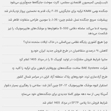
نایب‌رئیس کمیسیون اقتصادی مجلس: کارت سوخت جایگاه‌ها جمع‌آوری می‌شود
جنگنده بومی KAAN ترکیه برای جایگزینی F-35 یک قدم به نخستین پرواز نزدیک‌تر شد
پیشرفت سریع جنگنده نسل ششم چین؛ J-36 با سومین طراحی متفاوت ظاهر شد
روسیه ادعا می‌کند سامانه دفاعی S-500 ماهواره‌ها و موشک‌های هایپرسونیک را نیز
شکست می‌دهد
چرا هیچ کشوری پایگاه نظامی بین‌المللی در خاک ایالات متحده ندارد؟
کاهش ۹۱ درصدی متقاضیان در طرح فروش جدید ایران خودرو
سایپا شرایط فروش مشارکت در تولید کوییک S را در مرداد 1405 اعلام کرد
شرکت BAE Systems ساخت جنگنده‌های یوروفایتر تایفون برای ترکیه را کلید زد
طرح آزادسازی تردد خودروهای پلاک منطقه آزاد انزلی در سراسر شمال کشور
استقرار انبوه موشک هایپرسونیک DF-17 چین آغاز شد؛ سلاحی با رهگیری بسیار دشوار
آمریکا پس از سه دهه موتور کاملا جدیدی برای جنگنده‌های خود می‌سازد
شرایط فروش دنا پلاس EF7P در مرداد 1405 اعلام شد