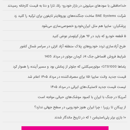
خداحافظی با سودهای میلیونی در بازار خودرو؛ رانا، تارا و دنا به قیمت کارخانه رسیدند
شرکت BAE Systems ساخت جنگنده‌های یوروفایتر تایفون برای ترکیه را کلید زد
پزشکیان: سایپا هم مثل ایران‌خودرو خصوصی‌سازی می‌شود
۵ قطعه خودرو که باید در ۹۶ هزار کیلومتر عوض کنید
طرح آزادسازی تردد خودروهای پلاک منطقه آزاد انزلی در سراسر شمال کشور
شرایط فروش اقساطی جک J4 کرمان موتور در مرداد 1405
یاماها GTS1000؛ موتورسیکلتی که جلوتر از زمانش بود و مسیر آینده را هموار کرد
قیمت جدید وانت سایپا ۱۵۱ برای مصرف‌کننده در مرداد ۱۴۰۵ اعلام شد
لیست قیمت جدید لاستیک‌های ایرانی در مرداد ۱۴۰۵
آمریکا در جنگ با ایران با کمبود موشک‌های حیاتی مواجه است
از پیکان تا ری‌را ؛ چرا ایران هنوز خودرویی در سطح جهانی ندارد؟
۱۰ بازی برتر پلی‌استیشن ۱ که در تاریخ ماندگار شدند