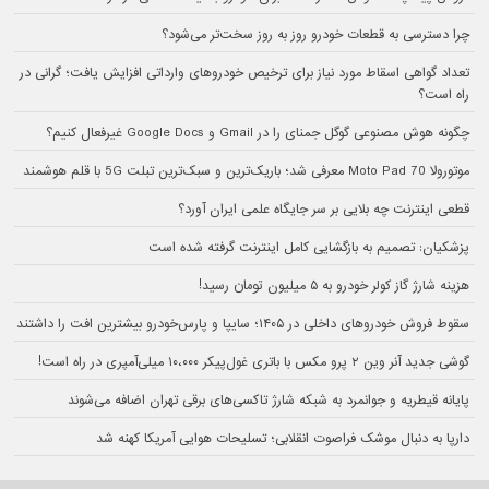
چرا دسترسی به قطعات خودرو روز به روز سخت‌تر می‌شود؟
تعداد گواهی اسقاط مورد نیاز برای ترخیص خودروهای وارداتی افزایش یافت؛ گرانی در
راه است؟
چگونه هوش مصنوعی گوگل جمنای را در Gmail و Google Docs غیرفعال کنیم؟
موتورولا Moto Pad 70 معرفی شد؛ باریک‌ترین و سبک‌ترین تبلت 5G با قلم هوشمند
قطعی اینترنت چه بلایی بر سر جایگاه علمی ایران آورد؟
پزشکیان: تصمیم به بازگشایی کامل اینترنت گرفته شده است
هزینه شارژ گاز کولر خودرو به ۵ میلیون تومان رسید!
سقوط فروش خودروهای داخلی در ۱۴۰۵؛ سایپا و پارس‌خودرو بیشترین افت را داشتند
گوشی جدید آنر وین ۲ پرو مکس با باتری غول‌پیکر ۱۰،۰۰۰ میلی‌آمپری در راه است!
پایانه قیطریه و جوانمرد به شبکه شارژ تاکسی‌های برقی تهران اضافه می‌شوند
دارپا به دنبال موشک فراصوت انقلابی؛ تسلیحات هوایی آمریکا کهنه شد