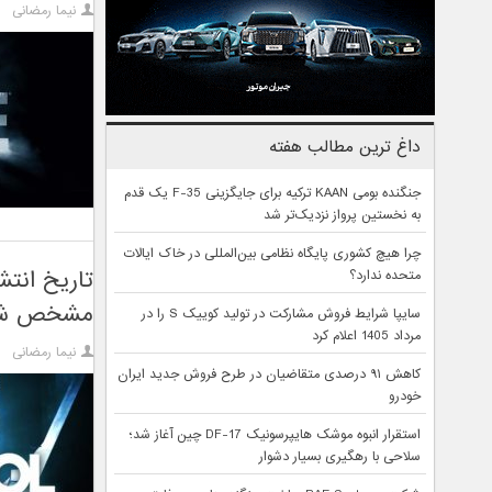
نیما رمضانی
داغ ترین مطالب هفته
جنگنده بومی KAAN ترکیه برای جایگزینی F-35 یک قدم
به نخستین پرواز نزدیک‌تر شد
چرا هیچ کشوری پایگاه نظامی بین‌المللی در خاک ایالات
متحده ندارد؟
مشخص ش
سایپا شرایط فروش مشارکت در تولید کوییک S را در
مرداد 1405 اعلام کرد
نیما رمضانی
کاهش ۹۱ درصدی متقاضیان در طرح فروش جدید ایران
خودرو
استقرار انبوه موشک هایپرسونیک DF-17 چین آغاز شد؛
سلاحی با رهگیری بسیار دشوار