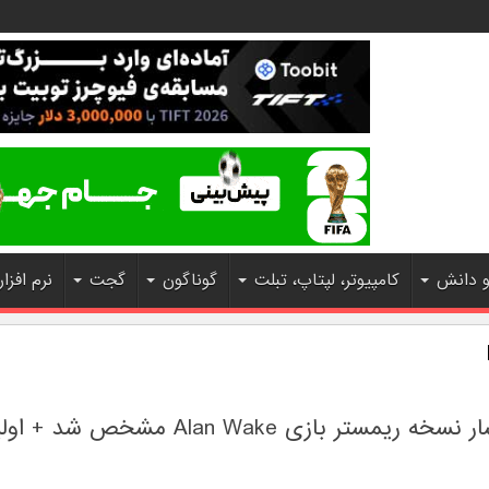
و دانش
کامپیوتر، لپتاپ، تبلت
گوناگون
گجت
نرم افزار
تاریخ انتشار نسخه ریمستر بازی Alan Wake مشخص شد +