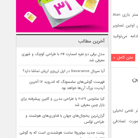
استودیوی رمدی، تاریخ انتشار نسخه ریمستر بازی Alan
ن اولین تصاویر
مه می‌توانید
آخرین مطالب
مدل برقی دو نفره اسمارت #۲ با طراحی کوچک و شهری
متن کامل »
معرفی شد
آیا سریال Severance در اپل تی‌وی ارزش تماشا دارد؟
 پین
فهرست گوشی‌های سامسونگ که اندروید ۱۷ آخرین
آپدیت بزرگ آن‌ها خواهد بود
کیا سلتوس ۲۰۲۷ با طراحی مدرن و کابین پیشرفته برای
بازار چین معرفی شد
رل (Control)، اثر شوتر علمی تخیلی
گران‌ترین یخچال‌های جهان با فناوری‌های هوشمند و
رمدی (Remedy) به صورت تصادفی
طراحی لوکس
پتنت جدید موتورولا ساعت هوشمندی است که به گوشی