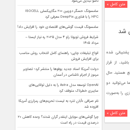
تاشو تبدیل می‌شود
متن کامل »
سامسونگ حسگر دوربین ۲۰۰ مگاپیکسلی ISOCELL
HPC را با فناوری DeepPix معرفی کرد
سامسونگ قیمت گوشی‌های اقتصادی خود را افزایش داد!
شرایط فروش تویوتا راو ۴ مدل ۲۰۲۵ ره نیاز ایستا –
مرداد ۱۴۰۵
پشتیبانی شده
انواع تبلیغات چاپی؛ راهنمای کامل انتخاب روش مناسب
برای افزایش فروش
شید، از قرار
دولت آمریکا اسناد جدید یوفوها را منتشر کرد؛ تصاویر
 لیست مطلع هستید. حال
مرموز از اجرام ناشناس در آسمان
لام استودیو صاحب‌نام Remedy شما می‌توانید دو
OpenAI توسعه مدل Astra را به دلیل توانایی‌های
سایبری خطرناک متوقف کرد
زی را به‌صورت
نام صرافی «آبان‌ تتر» به لیست تحریم‌های رمزارزی آمریکا
افزوده شد
متن کامل »
چرا گوشی‌های موبایل اینقدر گران شدند؟ وعده کاهش ۲۰
درصدی قیمت در راه است