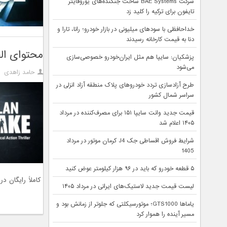
شرکت BAE Systems ساخت جنگنده‌های یوروفایتر
تایفون برای ترکیه را کلید زد
خداحافظی با سودهای میلیونی در بازار خودرو؛ رانا، تارا و
دنا به قیمت کارخانه رسیدند
محتوای الحاقی بازی Alan Wake
پزشکیان: سایپا هم مثل ایران‌خودرو خصوصی‌سازی
می‌شود
حامد زاهدی
طرح آزادسازی تردد خودروهای پلاک منطقه آزاد انزلی در
سراسر شمال کشور
قیمت جدید وانت سایپا ۱۵۱ برای مصرف‌کننده در مرداد
۱۴۰۵ اعلام شد
شرایط فروش اقساطی جک J4 کرمان موتور در مرداد
1405
۵ قطعه خودرو که باید در ۹۶ هزار کیلومتر عوض کنید
کاملاً رایگان در
لیست قیمت جدید لاستیک‌های ایرانی در مرداد ۱۴۰۵
یاماها GTS1000؛ موتورسیکلتی که جلوتر از زمانش بود و
مسیر آینده را هموار کرد