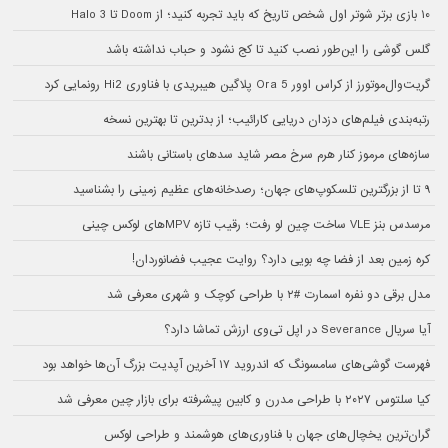
۱۰ بازی برتر شوتر اول شخص تاریخ که باید تجربه کنید؛ از Doom تا Halo 3
گلس گوشی را این‌طور نصب کنید تا کج نشود و حباب نداشته باشد
گریت‌وال‌موتورز از کراس اوور Ora 5 پلاگین هیبریدی با فناوری Hi2 رونمایی کرد
رتبه‌بندی فیلم‌های دزدان دریایی کارائیب؛ از بدترین تا بهترین نسخه
سازه‌های مرموز کنار هرم سرخ مصر شاید سدهای باستانی باشند
۹ تا از بزرگترین تلسکوپ‌های جهان؛ رصدخانه‌های عظیم زمینی را بشناسید
مرسدس بنز VLE ساخت چین لو رفت؛ رقیب تازه MPVهای لوکس چینی
کره زمین بعد از فضا چه بویی دارد؟ روایت عجیب فضانوردان!
مدل برقی دو نفره اسمارت #۲ با طراحی کوچک و شهری معرفی شد
آیا سریال Severance در اپل تی‌وی ارزش تماشا دارد؟
فهرست گوشی‌های سامسونگ که اندروید ۱۷ آخرین آپدیت بزرگ آن‌ها خواهد بود
کیا سلتوس ۲۰۲۷ با طراحی مدرن و کابین پیشرفته برای بازار چین معرفی شد
گران‌ترین یخچال‌های جهان با فناوری‌های هوشمند و طراحی لوکس