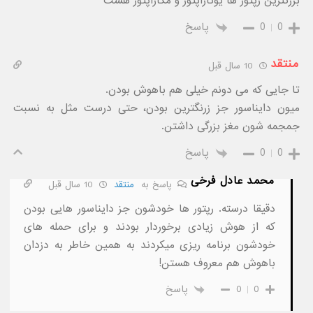
بزرگترین رپتور ها یوتاراپتور و مگاراپتور هست
0
0
پاسخ
منتقد
10 سال قبل
تا جایی که می دونم خیلی هم باهوش بودن.
میون دایناسور جز زرنگترین بودن، حتی درست مثل به نسبت
جمجمه شون مغز بزرگی داشتن.
0
0
پاسخ
محمد عادل فرخی
پاسخ به
منتقد
10 سال قبل
دقیقا درسته. رپتور ها خودشون جز دایناسور هایی بودن
که از هوش زیادی برخوردار بودند و برای حمله های
خودشون برنامه ریزی میکردند به همین خاطر به دزدان
باهوش هم معروف هستن!
0
0
پاسخ