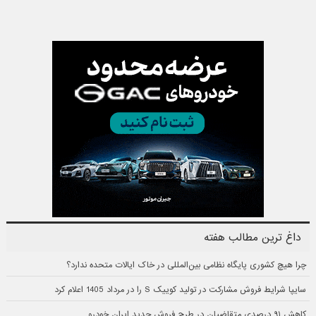
داغ ترین مطالب هفته
چرا هیچ کشوری پایگاه نظامی بین‌المللی در خاک ایالات متحده ندارد؟
سایپا شرایط فروش مشارکت در تولید کوییک S را در مرداد 1405 اعلام کرد
کاهش ۹۱ درصدی متقاضیان در طرح فروش جدید ایران خودرو