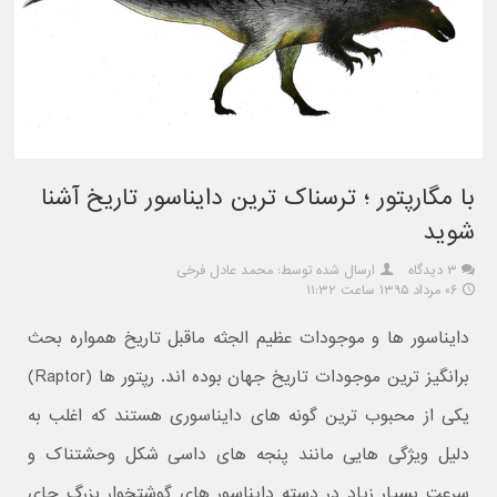
با مگارپتور ؛ ترسناک ترین دایناسور تاریخ آشنا
شوید
۳ دیدگاه
ارسال شده توسط: محمد عادل فرخی
۰۶ مرداد ۱۳۹۵ ساعت ۱۱:۳۲
دایناسور ها و موجودات عظیم الجثه ماقبل تاریخ همواره بحث
برانگیز ترین موجودات تاریخ جهان بوده اند. رپتور ها (Raptor)
یکی از محبوب ترین گونه های دایناسوری هستند که اغلب به
دلیل ویژگی هایی مانند پنجه های داسی شکل وحشتناک و
سرعت بسیار زیاد در دسته دایناسور های گوشتخوار بزرگ جای