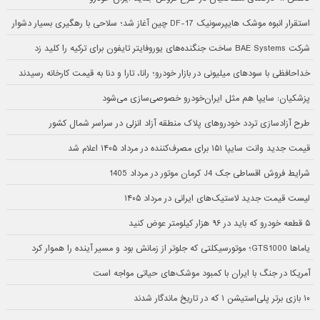
استقرار انبوه موشک هایپرسونیک DF-17 چین آغاز شد؛ سلاحی با رهگیری بسیار دشوار
شرکت BAE Systems ساخت جنگنده‌های یوروفایتر تایفون برای ترکیه را کلید زد
خداحافظی با سودهای میلیونی در بازار خودرو؛ رانا، تارا و دنا به قیمت کارخانه رسیدند
پزشکیان: سایپا هم مثل ایران‌خودرو خصوصی‌سازی می‌شود
طرح آزادسازی تردد خودروهای پلاک منطقه آزاد انزلی در سراسر شمال کشور
قیمت جدید وانت سایپا ۱۵۱ برای مصرف‌کننده در مرداد ۱۴۰۵ اعلام شد
شرایط فروش اقساطی جک J4 کرمان موتور در مرداد 1405
لیست قیمت جدید لاستیک‌های ایرانی در مرداد ۱۴۰۵
۵ قطعه خودرو که باید در ۹۶ هزار کیلومتر عوض کنید
یاماها GTS1000؛ موتورسیکلتی که جلوتر از زمانش بود و مسیر آینده را هموار کرد
آمریکا در جنگ با ایران با کمبود موشک‌های حیاتی مواجه است
۱۰ بازی برتر پلی‌استیشن ۱ که در تاریخ ماندگار شدند