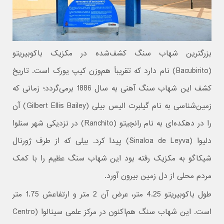
بزرگترین شهاب سنگ کشف‌شده در مکزیک باکوبیریتو
(Bacubirito) نام دارد که تقریباً هم‌وزن کیپ یورک است. تاریخ
کشف این شهاب سنگ آهنی به سال 1886 برمی‌گردد؛ زمانی که
زمین‌شناسی به نام گیلبرت الیس بیلی (Gilbert Ellis Bailey) آن
را در دهکده‌ای به نام رانچیتو (Ranchito) در نزدیکی شهر سنلوا
دلیوا (Sinaloa de Leyva) پیدا کرد. بیلی که از طرف ژورنال
شیکاگو به مکزیک رفته بود این شهاب سنگ عظیم را با کمک
مردم محلی از دل زمین بیرون آورد.
طول باکوبیریتو 4.25 متر، عرض آن 2 متر و ارتفاعش 1.75 متر
است. این شهاب سنگ هم‌اکنون در مرکز علمی سینالوا (Centro