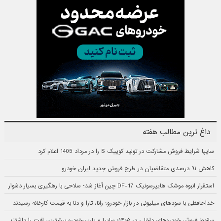
داغ ترین مطالب هفته
سایپا شرایط فروش مشارکت در تولید کوییک S را در مرداد 1405 اعلام کرد
کاهش ۹۱ درصدی متقاضیان در طرح فروش جدید ایران خودرو
استقرار انبوه موشک هایپرسونیک DF-17 چین آغاز شد؛ سلاحی با رهگیری بسیار دشوار
خداحافظی با سودهای میلیونی در بازار خودرو؛ رانا، تارا و دنا به قیمت کارخانه رسیدند
سقوط فروش خودروهای داخلی در ۱۴۰۵؛ سایپا و پارس‌خودرو بیشترین افت را داشتند