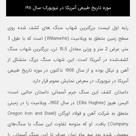
موزه تاریخ طبیعی آمریکا در نیویورک-سال ۱۹۱۱
رتبه اول لیست بزرگترین شهاب سنگ های کشف شده روی
سطح زمین متعلق به ویلامیت (Willamette) است که با طول 3
متر، عرض 2 متر و وزنی معادل 15.5 تن، بزرگترین شهاب سنگ
کشف‌شده در آمریکا است. این شهاب سنگ بزرگ متشکل از
آهن و نیکل بوده و از سال 1906 تاکنون در موزه تاریخ طبیعی
آمریکا در نیویورک در معرض نمایش عموم قرار دارد.
داستان کشف این سنگ جرم آسمانی داستان جالبی است؛
الیس هیوز (Ellis Hughes) در سال 1902، ویلامیت را در زمینی
متعلق به شرکت آهن و فولاد اورگان (Oregon Iron and Steel
Company) یافت. او که متوجه تفاوت این سنگ با سنگ‌های
معمولی شده بود سه ماه زمان صرف تا این سنگ آسمانی را