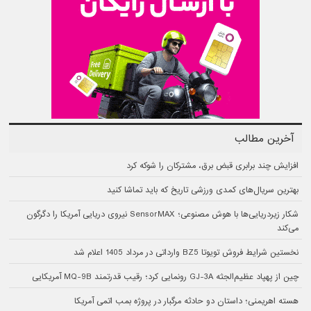
آخرین مطالب
افزایش چند برابری قبض برق، مشترکان را شوکه کرد
بهترین سریال‌های کمدی ورزشی تاریخ که باید تماشا کنید
شکار زیردریایی‌ها با هوش مصنوعی؛ SensorMAX نیروی دریایی آمریکا را دگرگون
می‌کند
نخستین شرایط فروش تویوتا BZ5 وارداتی در مرداد 1405 اعلام شد
چین از پهپاد عظیم‌الجثه GJ-3A رونمایی کرد؛ رقیب قدرتمند MQ-9B آمریکایی
هسته اهریمنی؛ داستان دو حادثه مرگبار در پروژه بمب اتمی آمریکا