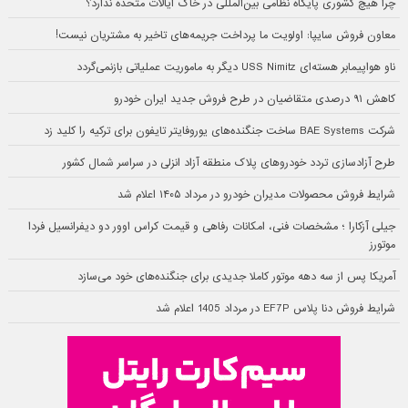
چرا هیچ کشوری پایگاه نظامی بین‌المللی در خاک ایالات متحده ندارد؟
معاون فروش سایپا: اولویت ما پرداخت جریمه‌های تاخیر به مشتریان نیست!
ناو هواپیمابر هسته‌ای USS Nimitz دیگر به ماموریت عملیاتی بازنمی‌گردد
کاهش ۹۱ درصدی متقاضیان در طرح فروش جدید ایران خودرو
شرکت BAE Systems ساخت جنگنده‌های یوروفایتر تایفون برای ترکیه را کلید زد
طرح آزادسازی تردد خودروهای پلاک منطقه آزاد انزلی در سراسر شمال کشور
شرایط فروش محصولات مدیران خودرو در مرداد ۱۴۰۵ اعلام شد
جیلی آزکارا ؛ مشخصات فنی، امکانات رفاهی و قیمت کراس اوور دو دیفرانسیل فردا
موتورز
آمریکا پس از سه دهه موتور کاملا جدیدی برای جنگنده‌های خود می‌سازد
شرایط فروش دنا پلاس EF7P در مرداد 1405 اعلام شد