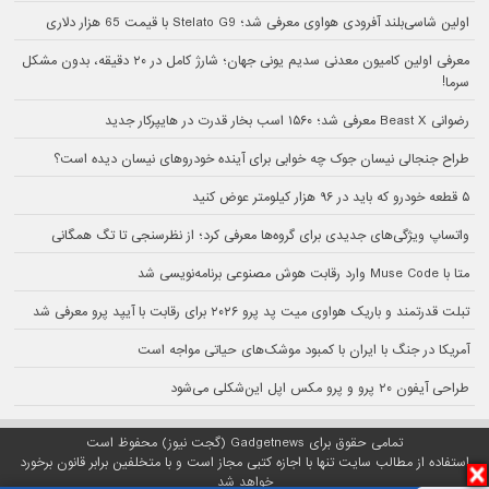
اولین شاسی‌بلند آفرودی هواوی معرفی شد؛ Stelato G9 با قیمت 65 هزار دلاری
معرفی اولین کامیون معدنی سدیم یونی جهان؛ شارژ کامل در ۲۰ دقیقه، بدون مشکل
سرما!
رضوانی Beast X معرفی شد؛ ۱۵۶۰ اسب بخار قدرت در هایپرکار جدید
طراح جنجالی نیسان جوک چه خوابی برای آینده خودروهای نیسان دیده است؟
۵ قطعه خودرو که باید در ۹۶ هزار کیلومتر عوض کنید
واتساپ ویژگی‌های جدیدی برای گروه‌ها معرفی کرد؛ از نظرسنجی تا تگ همگانی
متا با Muse Code وارد رقابت هوش مصنوعی برنامه‌نویسی شد
تبلت قدرتمند و باریک هواوی میت پد پرو ۲۰۲۶ برای رقابت با آیپد پرو معرفی شد
آمریکا در جنگ با ایران با کمبود موشک‌های حیاتی مواجه است
طراحی آیفون ۲۰ پرو و پرو مکس اپل این‌شکلی می‌شود
تمامی حقوق برای Gadgetnews (گجت نیوز) محفوظ است
استفاده از مطالب سایت تنها با اجازه کتبی مجاز است و با متخلفین برابر قانون برخورد
خواهد شد