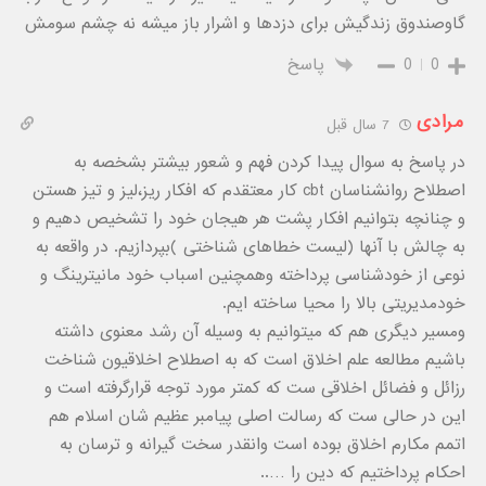
گاوصندوق زندگیش برای دزدها و اشرار باز میشه نه چشم سومش
0
0
پاسخ
مرادی
7 سال قبل
در پاسخ به سوال پیدا کردن فهم و شعور بیشتر بشخصه به
اصطلاح روانشناسان cbt کار معتقدم که افکار ریز،لیز و تیز هستن
و چنانچه بتوانیم افکار پشت هر هیجان خود را تشخیص دهیم و
به چالش با آنها (لیست خطاهای شناختی )بپردازیم. در واقعه به
نوعی از خودشناسی پرداخته وهمچنین اسباب خود مانیترینگ و
خودمدیریتی بالا را محیا ساخته ایم.
ومسیر دیگری هم که میتوانیم به وسیله آن رشد معنوی داشته
باشیم مطالعه علم اخلاق است که به اصطلاح اخلاقیون شناخت
رزائل و فضائل اخلاقی ست که کمتر مورد توجه قرارگرفته است و
این در حالی ست که رسالت اصلی پیامبر عظیم شان اسلام هم
اتمم مکارم اخلاق بوده است وانقدر سخت گیرانه و ترسان به
احکام پرداختیم که دین را …..