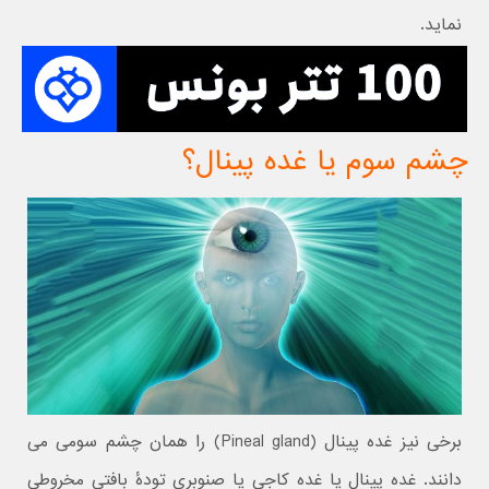
نماید.
چشم سوم یا غده پینال؟
برخی نیز غده پینال (Pineal gland) را همان چشم سومی می
دانند. غده پینال یا غده کاجی یا صنوبری تودهٔ بافتی مخروطی