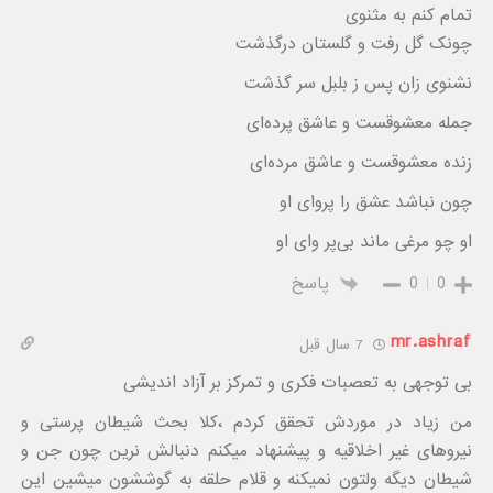
تمام کنم به مثنوی
چونک گل رفت و گلستان درگذشت
نشنوی زان پس ز بلبل سر گذشت
جمله معشوقست و عاشق پرده‌ای
زنده معشوقست و عاشق مرده‌ای
چون نباشد عشق را پروای او
او چو مرغی ماند بی‌پر وای او
0
0
پاسخ
mr.ashraf
7 سال قبل
بی توجهی به تعصبات فکری و تمرکز بر آزاد اندیشی
من زیاد در موردش تحقق کردم ،کلا بحث شیطان پرستی و
نیروهای غیر اخلاقیه و پیشنهاد میکنم دنبالش نرین چون جن و
شیطان دیگه ولتون نمیکنه و قلام حلقه به گوششون میشین این