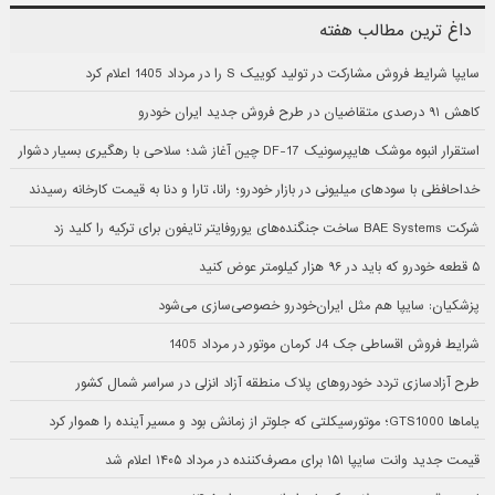
داغ ترین مطالب هفته
سایپا شرایط فروش مشارکت در تولید کوییک S را در مرداد 1405 اعلام کرد
کاهش ۹۱ درصدی متقاضیان در طرح فروش جدید ایران خودرو
استقرار انبوه موشک هایپرسونیک DF-17 چین آغاز شد؛ سلاحی با رهگیری بسیار دشوار
خداحافظی با سودهای میلیونی در بازار خودرو؛ رانا، تارا و دنا به قیمت کارخانه رسیدند
شرکت BAE Systems ساخت جنگنده‌های یوروفایتر تایفون برای ترکیه را کلید زد
۵ قطعه خودرو که باید در ۹۶ هزار کیلومتر عوض کنید
پزشکیان: سایپا هم مثل ایران‌خودرو خصوصی‌سازی می‌شود
شرایط فروش اقساطی جک J4 کرمان موتور در مرداد 1405
طرح آزادسازی تردد خودروهای پلاک منطقه آزاد انزلی در سراسر شمال کشور
یاماها GTS1000؛ موتورسیکلتی که جلوتر از زمانش بود و مسیر آینده را هموار کرد
قیمت جدید وانت سایپا ۱۵۱ برای مصرف‌کننده در مرداد ۱۴۰۵ اعلام شد