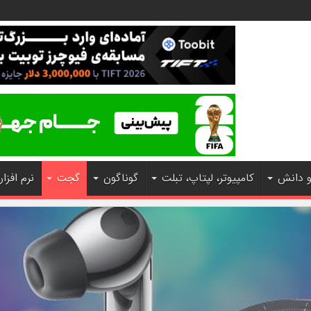
و دانش
کامپیوتر، لپتاپ، تبلت
گوناگون
گجت
نرم افزار