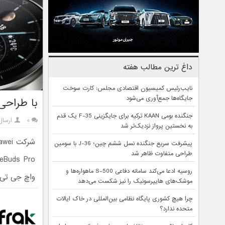
داغ ترین مطالب هفته
نایب‌رئیس کمیسیون اقتصادی مجلس: کارت سوخت
جایگاه‌ها جمع‌آوری می‌شود
با طراحی هواوی FreeBuds Pro
جنگنده بومی KAAN ترکیه برای جایگزینی F-35 یک قدم
۰
ارسال
به نخستین پرواز نزدیک‌تر شد
پیشرفت سریع جنگنده نسل ششم چین؛ J-36 با سومین
طراحی متفاوت ظاهر شد
روسیه ادعا می‌کند سامانه دفاعی S-500 ماهواره‌ها و
واچ جی تی 2 پرو را بهتر نشان می‌دهن
موشک‌های هایپرسونیک را نیز شکست می‌دهد
چرا هیچ کشوری پایگاه نظامی بین‌المللی در خاک ایالات
متحده ندارد؟