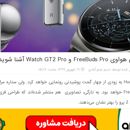
 و Watch GT2 Pro آشنا شوید
 شده توسط: ندیم نجم آبادی
۱۹ شهریور ۱۳۹۹ ساعت ۱۵:۲۸
شرکت Huawei به زودی از چهار گجت پوشیدنی رونمایی خواهد کرد. ولی ستاره م
FreeBuds Pro خواهد بود. به تازگی، تصاویری هم منتشر شده‌اند که طراحی فری
د.