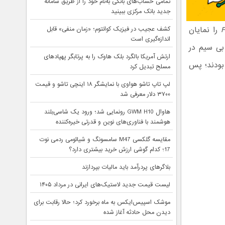
تمامی حساب‌های بانکی به‌نام خود را از طریق سامانه
جدید بانک مرکزی ببینید
را نمایان
کشف عجیب در فیزیک کوانتوم؛ «زمان منفی» قابل
اندازه‌گیری است
 بی سیم در
ارتش آمریکا بالگرد بلک هاوک را به پرتابگر پهپادهای
بودند؛ پس
مسلح تبدیل کرد
لپ تاپ تاشو هواوی با نمایشگر ۱۸ اینچی تاشو و قیمت
۳۷۰۰ دلار معرفی شد
هاوال GWM H10 رونمایی شد؛ ورود یک شاسی‌بلند
هوشمند با فناوری‌های نوین و قدرتی خیره‌کننده
مقایسه گلکسی M47 سامسونگ و شیائومی ردمی نوت
17؛ کدام گوشی ارزش خرید بیشتری دارد؟
بلاگرهای پردرآمد باید مالیات بپردازند
لیست قیمت جدید لاستیک‌های ایرانی در مرداد ۱۴۰۵
موشک اسپیس‌ایکس به ماه برخورد کرد؛ حالا رقابت برای
دیدن محل حادثه آغاز شده