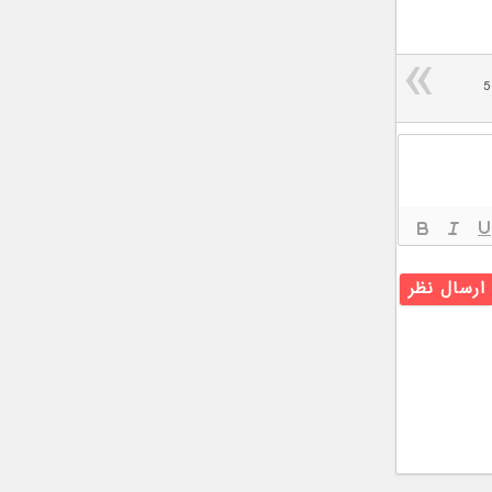
اسناد FCC از شارژر 18 واتی اکسپریا 5