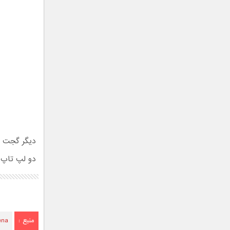
دیگر گجت د
دو لپ تاپ 
منبع :
ena