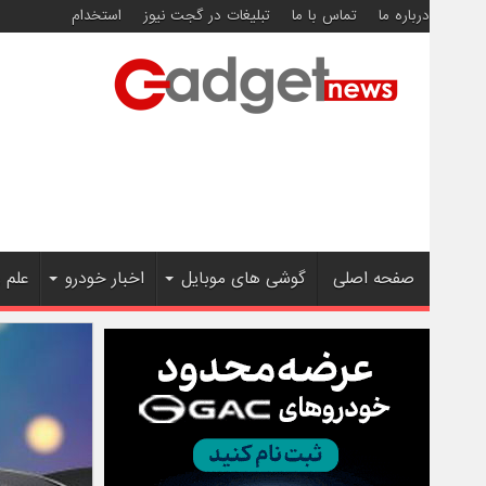
درباره ما
تماس با ما
تبلیغات در گجت نیوز
استخدام
صفحه اصلی
گوشی های موبایل
اخبار خودرو
علم 