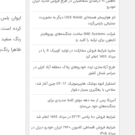
کاهش ۹۱ درصدی متقاضیان در طرح فروش جدید ایران
خودرو
ایوان بلس 
ناو هواپیمابر هسته‌ای USS Nimitz دیگر به ماموریت
عملیاتی بازنمی‌گردد
کرده است. 
شرکت BAE Systems ساخت جنگنده‌های یوروفایتر
رنگ سفید ه
تایفون برای ترکیه را کلید زد
ظاهرا رنگ‌ب
سایپا شرایط فروش مشارکت در تولید کوییک S را در
مرداد 1405 اعلام کرد
طرح آزادسازی تردد خودروهای پلاک منطقه آزاد انزلی در
سراسر شمال کشور
استقرار انبوه موشک هایپرسونیک DF-17 چین آغاز شد؛
سلاحی با رهگیری بسیار دشوار
آمریکا پس از سه دهه موتور کاملا جدیدی برای
جنگنده‌های خود می‌سازد
شرایط فروش دنا پلاس EF7P در مرداد 1405 اعلام شد
شرایط فروش اقساطی کامیون ۱۹۳۰ ایران خودرو دیزل در
مرداد ۱۴۰۵