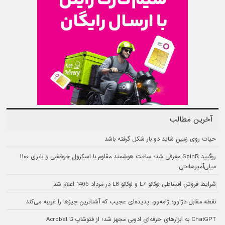
آخرین مطالب
حیات روی زمین شاید دو بار شکل گرفته باشد
روگبید SpinR معرفی شد؛ ساعت هوشمند مقاوم با اسکرول چرخشی و باتری ۱۱۰۰
میلی‌آمپرساعتی
شرایط فروش اقساطی لوکانو L7 و لوکانو L8 در مرداد 1405 اعلام شد
نقطه مقابل دژاوو؛ ژامه‌وو، پدیده‌ای عجیب که آشناترین چیزها را غریبه می‌کند
ChatGPT به ابزارهای حرفه‌ای ادوبی مجهز شد؛ از فتوشاپ تا Acrobat