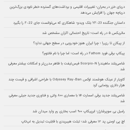
دریای خزر در بحران؛ تغییرات اقلیمی و برداشت‌های گسترده خطر نابودی بزرگ‌ترین
دریاچه جهان را افزایش می‌دهد
داستان جنگنده YF-23 بلک ویدو؛ شاهکاری که می‌توانست جای F-22 را بگیرد
ماتریکس ۵ در راه است؛ تاریخ احتمالی اکران مشخص شد
از پیکان تا ری‌را ؛ چرا ایران هنوز خودرویی در سطح جهانی ندارد؟
پیکاپ برقی فورد Fathom در راه است؛ اما چرا با نام فانتوم؟
شاسی‌بلند ماهیندرا Scorpio-N فیس‌لیفت با ظاهر مدرن‌تر و امکانات بیشتر معرفی
شد
کاویار از عینک هوشمند لوکس Odyssey Ray-Ban با طراحی اشرافی و قیمت چند
هزار دلاری رونمایی کرد
شاسی‌بلند جدید برقی اسمارت #۱ با معماری ۸۰۰ ولتی و فناوری جدید جیلی معرفی
شد
رامبل بی سوپرشارژر؛ ابرپیکاپ ۹۰۰ اسب بخاری رم وارد میدان شد
اچ پی اومنی پد ۱۲ معرفی شد؛ تبلت هیبریدی با قابلیت تبدیل به لپ‌تاپ