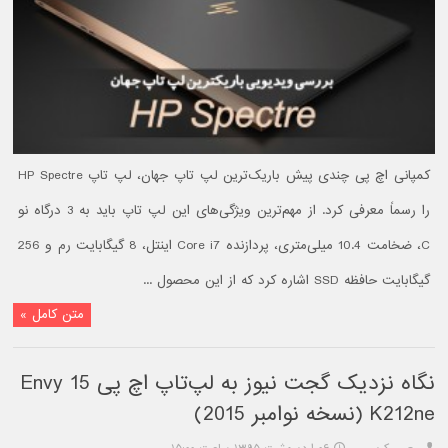
کمپانی اچ پی چندی پیش باریک‌ترین لپ تاپ جهان، لپ تاپ HP Spectre
را رسماً معرفی کرد. از مهم‌ترین ویژگی‌های این لپ تاپ باید به 3 درگاه نو
C، ضخامت 10.4 میلی‌متری، پردازنده Core i7 اینتل، 8 گیگابایت رم و 256
گیگابایت حافظه SSD اشاره کرد که از این محصول ...
متن کامل »
نگاه نزدیک گجت نیوز به لپ‌تاپ اچ پی Envy 15
K212ne (نسخه نوامبر 2015)