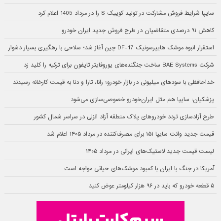
سایپا شرایط فروش مشارکت در تولید کوییک S را در مرداد 1405 اعلام کرد
کاهش ۹۱ درصدی متقاضیان در طرح فروش جدید ایران خودرو
استقرار انبوه موشک هایپرسونیک DF-17 چین آغاز شد؛ سلاحی با رهگیری بسیار دشوار
شرکت BAE Systems ساخت جنگنده‌های یوروفایتر تایفون برای ترکیه را کلید زد
خداحافظی با سودهای میلیونی در بازار خودرو؛ رانا، تارا و دنا به قیمت کارخانه رسیدند
پزشکیان: سایپا هم مثل ایران‌خودرو خصوصی‌سازی می‌شود
طرح آزادسازی تردد خودروهای پلاک منطقه آزاد انزلی در سراسر شمال کشور
قیمت جدید وانت سایپا ۱۵۱ برای مصرف‌کننده در مرداد ۱۴۰۵ اعلام شد
لیست قیمت جدید لاستیک‌های ایرانی در مرداد ۱۴۰۵
آمریکا در جنگ با ایران با کمبود موشک‌های حیاتی مواجه است
۵ قطعه خودرو که باید در ۹۶ هزار کیلومتر عوض کنید